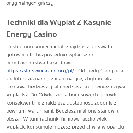
oryginalnych graczy.
Techniki dla Wyplat Z Kasynie
Energy Casino
Dostep non koniec metali znajdziesz do swiata
gotowki, i to bezposrednio wplacisz do
przedsiebiorstwa hazardowe
https://slotswincasino.org/pl/
. Od kiedy Cie opiera
sie lub przeznaczysz mam na gre, zbytnio jaka
rozdawaj bedziesz gral i bedziesz jak rowniez uzywa
wyplacisz. Do Odwiedzenia bonusowych gotowki
konsekwentnie znajdziesz dostepnosc zgodnie z
pewnymi warunkami. Bedziesz mial one stanowily
obszar W tym rachunki firmowe, aczkolwiek
wyplacic konsumuje mozesz przed chwila w oparciu