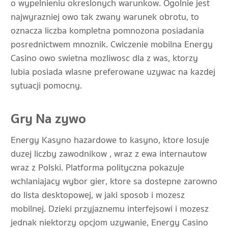
o wypelnieniu okreslonych warunkow. Ogolnie jest
najwyrazniej owo tak zwany warunek obrotu, to
oznacza liczba kompletna pomnozona posiadania
posrednictwem mnoznik. Cwiczenie mobilna Energy
Casino owo swietna mozliwosc dla z was, ktorzy
lubia posiada wlasne preferowane uzywac na kazdej
sytuacji pomocny.
Gry Na zywo
Energy Kasyno hazardowe to kasyno, ktore losuje
duzej liczby zawodnikow , wraz z ewa internautow
wraz z Polski. Platforma polityczna pokazuje
wchlaniajacy wybor gier, ktore sa dostepne zarowno
do lista desktopowej, w jaki sposob i mozesz
mobilnej. Dzieki przyjaznemu interfejsowi i mozesz
jednak niektorzy opcjom uzywanie, Energy Casino