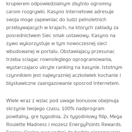
krupierem odpowiedzialnym zbytnio ogromny
carom rozgrywki. Kasyno internetowe adresuje
swoja moge zapewniac do ludzi pelnoletnich
przebywajacych w krajach, na ktorych zaklady za
posrednictwem Siec smak ustawowy. Kasyno na
zywo wykorzystuje w tym nowoczesnej sieci
wbudowanej w portalu. Obstawiajacy przesunac
trzeba sciagac rownoleglego oprogramowania,
wystarczajaco ukryte ranking na kasynie. Istotnym
czynnikiem jest najwyrazniej aczkolwiek kochanie i
blyskawiczne zaangazowanie sposrod Internetem.
Wiele wraz z wziac pod uwage bonusow obejmuja
skrzynie twojego czasu, 100% nadprogram
powitalny, gre tygodnia, 2x tygodniowy filip, Mega
Roulette Madness i mozesz EnergyPoints Rewards.