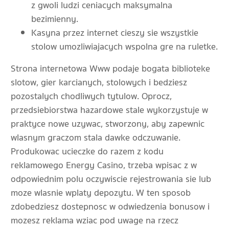
z gwoli ludzi ceniacych maksymalna
bezimienny.
Kasyna przez internet cieszy sie wszystkie
stolow umozliwiajacych wspolna gre na ruletke.
Strona internetowa Www podaje bogata biblioteke
slotow, gier karcianych, stolowych i bedziesz
pozostalych chodliwych tytulow. Oprocz,
przedsiebiorstwa hazardowe stale wykorzystuje w
praktyce nowe uzywac, stworzony, aby zapewnic
wlasnym graczom stala dawke odczuwanie.
Produkowac ucieczke do razem z kodu
reklamowego Energy Casino, trzeba wpisac z w
odpowiednim polu oczywiscie rejestrowania sie lub
moze wlasnie wplaty depozytu. W ten sposob
zdobedziesz dostepnosc w odwiedzenia bonusow i
mozesz reklama wziac pod uwage na rzecz