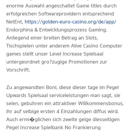
enorme Auswahl angeschaltet Game titles durch
erfolgreichen Softwareprovidern entsprechend
NetEnt,
https://golden-euro-casino.org/de/app/
Endorphina & Entwicklungsprozess Gaming.
Anliegend einer breiten Betrag an Slots,
Tischspielen unter anderem Alive Casino Computer
games stellt unser Level Increase Spielsaal
untergeordnet gro?zugige Promotionen zur
Vorschrift.
Zu angewandten Boni, diese dieser tage im Pegel
Upwards Spielsaal serviceleistungen man sagt, sie
seien, gebuhren ein attraktiver Willkommensbonus,
ihr auf selbige ersten 4 Einzahlungen diffus wird.
Auch ermi�glichen sich zweite geige diesseitigen
Pegel Increase Spielbank No Frankierung