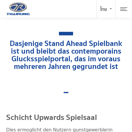
Dasjenige Stand Ahead Spielbank
ist und bleibt das contemporains
Glucksspielportal, das im voraus
mehreren Jahren gegrundet ist
Schicht Upwards Spielsaal
Dies ermoglicht den Nutzern gunstgewerblerin