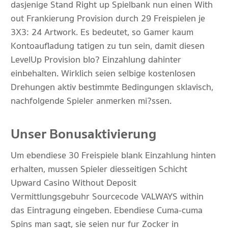
dasjenige Stand Right up Spielbank nun einen With
out Frankierung Provision durch 29 Freispielen je
3X3: 24 Artwork. Es bedeutet, so Gamer kaum
Kontoaufladung tatigen zu tun sein, damit diesen
LevelUp Provision blo? Einzahlung dahinter
einbehalten. Wirklich seien selbige kostenlosen
Drehungen aktiv bestimmte Bedingungen sklavisch,
nachfolgende Spieler anmerken mi?ssen.
Unser Bonusaktivierung
Um ebendiese 30 Freispiele blank Einzahlung hinten
erhalten, mussen Spieler diesseitigen Schicht
Upward Casino Without Deposit
Vermittlungsgebuhr Sourcecode VALWAYS within
das Eintragung eingeben. Ebendiese Cuma-cuma
Spins man sagt, sie seien nur fur Zocker in