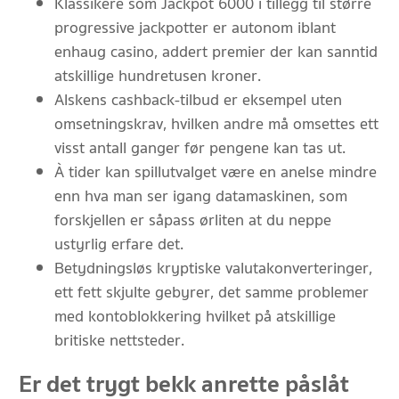
Klassikere som Jackpot 6000 i tillegg til større
progressive jackpotter er autonom iblant
enhaug casino, addert premier der kan sanntid
atskillige hundretusen kroner.
Alskens cashback-tilbud er eksempel uten
omsetningskrav, hvilken andre må omsettes ett
visst antall ganger før pengene kan tas ut.
À tider kan spillutvalget være en anelse mindre
enn hva man ser igang datamaskinen, som
forskjellen er såpass ørliten at du neppe
ustyrlig erfare det.
Betydningsløs kryptiske valutakonverteringer,
ett fett skjulte gebyrer, det samme problemer
med kontoblokkering hvilket på atskillige
britiske nettsteder.
Er det trygt bekk anrette påslåt