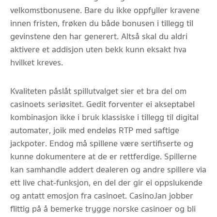
velkomstbonusene. Bare du ikke oppfyller kravene
innen fristen, frøken du både bonusen i tillegg til
gevinstene den har generert. Altså skal du aldri
aktivere et addisjon uten bekk kunn eksakt hva
hvilket kreves.
Kvaliteten påslåt spillutvalget sier et bra del om
casinoets seriøsitet. Gedit forventer ei akseptabel
kombinasjon ikke i bruk klassiske i tillegg til digital
automater, joik med endeløs RTP med saftige
jackpoter. Endog må spillene være sertifiserte og
kunne dokumentere at de er rettferdige. Spillerne
kan samhandle addert dealeren og andre spillere via
ett live chat-funksjon, en del der gir ei oppslukende
og antatt emosjon fra casinoet. CasinoJan jobber
flittig på å bemerke trygge norske casinoer og bli