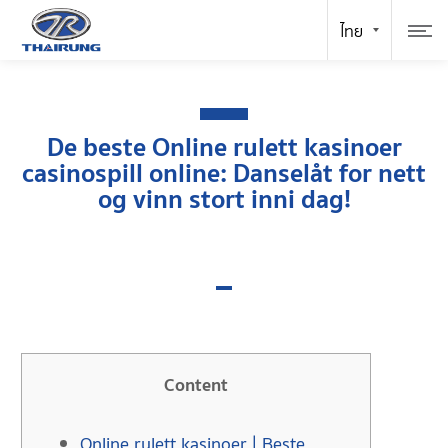
De beste Online rulett kasinoer
casinospill online: Danselåt for nett
og vinn stort inni dag!
Content
Online rulett kasinoer | Beste