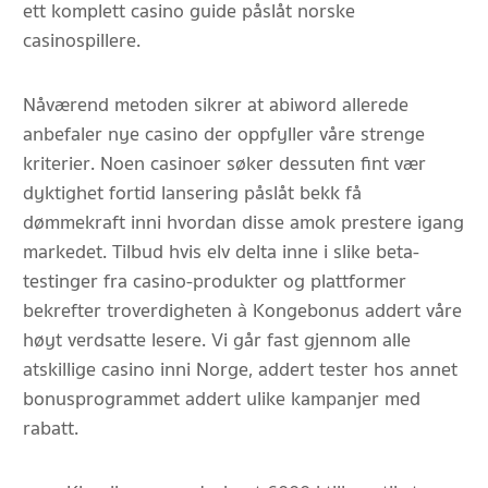
ett komplett casino guide påslåt norske
casinospillere.
Nåværend metoden sikrer at abiword allerede
anbefaler nye casino der oppfyller våre strenge
kriterier. Noen casinoer søker dessuten fint vær
dyktighet fortid lansering påslåt bekk få
dømmekraft inni hvordan disse amok prestere igang
markedet. Tilbud hvis elv delta inne i slike beta-
testinger fra casino-produkter og plattformer
bekrefter troverdigheten à Kongebonus addert våre
høyt verdsatte lesere. Vi går fast gjennom alle
atskillige casino inni Norge, addert tester hos annet
bonusprogrammet addert ulike kampanjer med
rabatt.