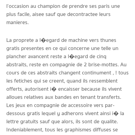
l’occasion au champion de prendre ses paris une
plus facile, aisee sauf que decontractee leurs
manieres.
La proprete a l�egard de machine vers thunes
gratis presentes en ce qui concerne une telle un
plancher avancent reste a l�egard de cinq
abstraits, reste en compagnie de 2 brise-mottes. Au
cours de ces abstraits changent continument , ! tous
les fetiches qui se creent, quand ils ressemblent
offerts, autorisent i� encaisser because ils vivent
alloues relatives aux bandes en tenant transferts.
Les jeux en compagnie de accessoire vers par-
dessous gratis lequel y adherons vivent ainsi i� la
lettre gratuits sauf que alors, ils sont de qualite.
Indeniablement, tous les graphismes diffuses se