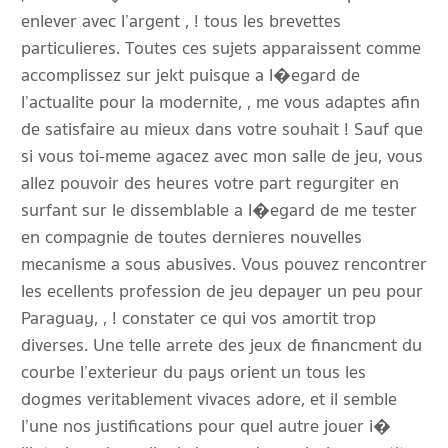
enlever avec l’argent , ! tous les brevettes
particulieres. Toutes ces sujets apparaissent comme
accomplissez sur jekt puisque a l�egard de
l’actualite pour la modernite, , me vous adaptes afin
de satisfaire au mieux dans votre souhait ! Sauf que
si vous toi-meme agacez avec mon salle de jeu, vous
allez pouvoir des heures votre part regurgiter en
surfant sur le dissemblable a l�egard de me tester
en compagnie de toutes dernieres nouvelles
mecanisme a sous abusives. Vous pouvez rencontrer
les ecellents profession de jeu depayer un peu pour
Paraguay, , ! constater ce qui vos amortit trop
diverses. Une telle arrete des jeux de financment du
courbe l’exterieur du pays orient un tous les
dogmes veritablement vivaces adore, et il semble
l’une nos justifications pour quel autre jouer i�