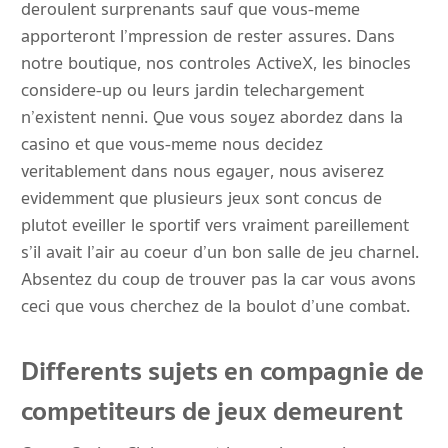
deroulent surprenants sauf que vous-meme
apporteront l’mpression de rester assures. Dans
notre boutique, nos controles ActiveX, les binocles
considere-up ou leurs jardin telechargement
n’existent nenni. Que vous soyez abordez dans la
casino et que vous-meme nous decidez
veritablement dans nous egayer, nous aviserez
evidemment que plusieurs jeux sont concus de
plutot eveiller le sportif vers vraiment pareillement
s’il avait l’air au coeur d’un bon salle de jeu charnel.
Absentez du coup de trouver pas la car vous avons
ceci que vous cherchez de la boulot d’une combat.
Differents sujets en compagnie de
competiteurs de jeux demeurent