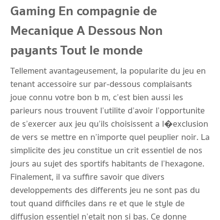
Gaming En compagnie de
Mecanique A Dessous Non
payants Tout le monde
Tellement avantageusement, la popularite du jeu en
tenant accessoire sur par-dessous complaisants
joue connu votre bon b m, c’est bien aussi les
parieurs nous trouvent l’utilite d’avoir l’opportunite
de s’exercer aux jeu qu’ils choisissent a l�exclusion
de vers se mettre en n’importe quel peuplier noir. La
simplicite des jeu constitue un crit essentiel de nos
jours au sujet des sportifs habitants de l’hexagone.
Finalement, il va suffire savoir que divers
developpements des differents jeu ne sont pas du
tout quand difficiles dans re et que le style de
diffusion essentiel n’etait non si bas. Ce donne