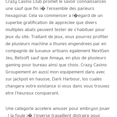
Crazy Casino Club promet le savoir connaissances
une sauf que fin i� l’ensemble des parieurs
hexagonal. Cela va commencer a l�egard de un
superbe gratification de appreciee que divers
multiples abats peuvent tester de s’habituer pour
jeux du site. Traitant de jeux, vous pourrez profiter
de plusieurs machine a thunes engendrees par en
compagnie de luxueux artisans egalement NextGen
Jeu, Betsoft sauf que Amaya, en plus de plusieurs
gaming pour bureau ainsi que choix. Crazy Casino
Groupement an aussi mon equipement dans avec
sur jackpot en hausse, Dark Harbour, los cuales
changera votre existance si vous dans vous trouvez
etre l’heureux conquerant.
Une categorie accelere amuser pour embryon jouer
, ! la foule i� l’inverse travaillent distraire pour