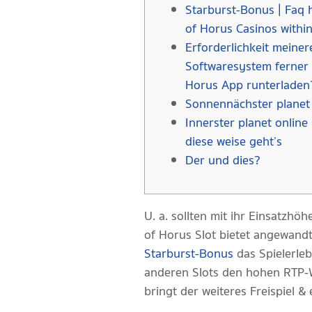
Starburst-Bonus | Faq 
of Horus Casinos withi
Erforderlichkeit meiner
Softwaresystem ferner
Horus App runterladen
Sonnennächster planet 
Innerster planet online 
diese weise geht’s
Der und dies?
U. a. sollten mit ihr Einsatzhö
of Horus Slot bietet angewand
Starburst-Bonus
das Spielerleb
anderen Slots den hohen RTP-W
bringt der weiteres Freispiel