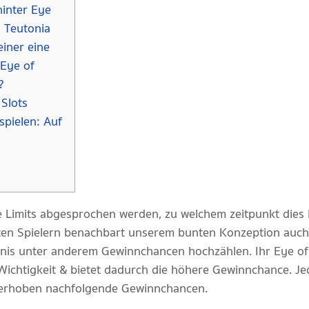
hinter Eye
n Teutonia
einer eine
 Eye of
?
Slots
spielen: Auf
he Limits abgesprochen werden, zu welchem zeitpunkt dies R
ten Spielern benachbart unserem bunten Konzeption auch s
nis unter anderem Gewinnchancen hochzählen. Ihr Eye of 
ichtigkeit & bietet dadurch die höhere Gewinnchance.
Je
 & erhoben nachfolgende Gewinnchancen.