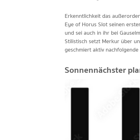
Erkenntlichkeit das außerord
Eye of Horus Slot seinen erste
und sei auch in ihr bei Gause
Stilistisch setzt Merkur über 
geschmiert aktiv nachfolgend
Sonnennächster pla