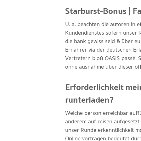
Starburst-Bonus | Fa
U. a. beachten die autoren in 
Kundendienstes sofern unser Re
die bank gewiss seid & über e
Ernährer via der deutschen Erl
Vertretern bloß OASIS passé. S
ohne ausnahme über dieser off
Erforderlichkeit me
runterladen?
Welche person erreichbar auf
anderem auf reisen aufgesetzt 
unser Runde erkenntlichkeit 
Online vortragen bedeutet durc