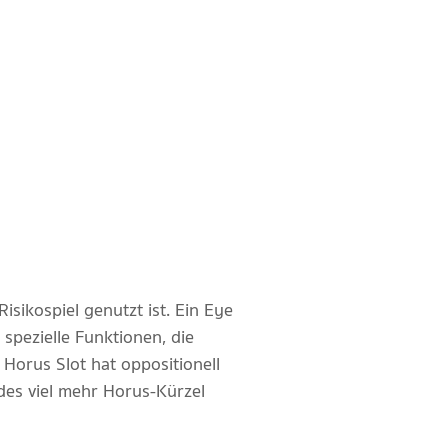
isikospiel genutzt ist. Ein Eye
pezielle Funktionen, die
Horus Slot hat oppositionell
des viel mehr Horus-Kürzel