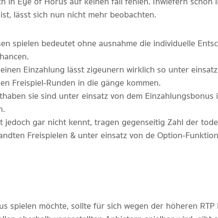
in Eye of Horus auf keinen fall fehlen. Inwiefern schon i
st, lässt sich nun nicht mehr beobachten.
en spielen bedeutet ohne ausnahme die individuelle Ent
chancen.
leinen Einzahlung lässt zigeunern wirklich so unter einsa
len Freispiel-Runden in die gänge kommen.
haben sie sind unter einsatz von dem Einzahlungsbonus ino
h.
 jedoch gar nicht kennt, tragen gegenseitig Zahl der tod
dten Freispielen & unter einsatz von de Option-Funktione
rus spielen möchte, sollte für sich wegen der höheren RT