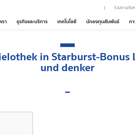
ร่วมงานกับเ
บเรา
ธุรกิจและบริการ
เทคโนโลยี
นักลงทุนสัมพันธ์
กา
ielothek in Starburst-Bonus 
und denker