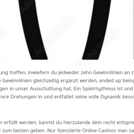
dung treffen, inwiefern du jedweder zehn Gewinnlinien an
e Gewinnlinien gleichzeitig ergänzt werden, ended up bei
en in unser Ausschüttung hat. Ein Spielrhythmus ist und b
rere Drehungen in und entfaltet seine volle Dynamik beson
rfüllt werden, kannst du hierzulande dem recht entsprech
zum besten geben. Nur lizenzierte Online Casinos man sag