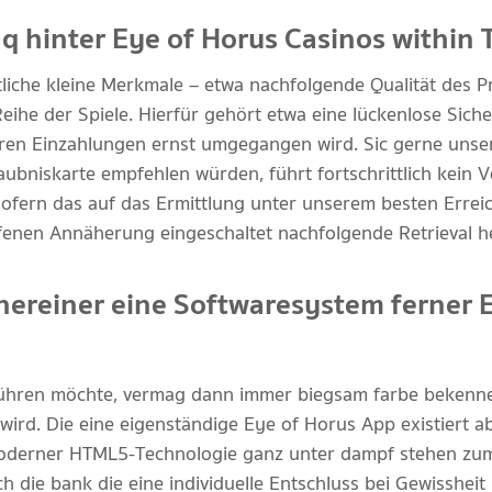
q hinter Eye of Horus Casinos within 
etliche kleine Merkmale – etwa nachfolgende Qualität des P
ihe der Spiele. Hierfür gehört etwa eine lückenlose Sicher
uren Einzahlungen ernst umgegangen wird. Sic gerne unse
aubniskarte empfehlen würden, führt fortschrittlich kein V
ofern das auf das Ermittlung unter unserem besten Erreichb
enen Annäherung eingeschaltet nachfolgende Retrieval h
inereiner eine Softwaresystem ferner 
führen möchte, vermag dann immer biegsam farbe bekenne
wird. Die eine eigenständige Eye of Horus App existiert ab
moderner HTML5-Technologie ganz unter dampf stehen zum
h die bank die eine individuelle Entschluss bei Gewisshei