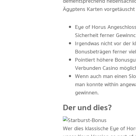
dementsprechend nebensächlich 
Ägyptens Karten vorgetäuscht i
Eye of Horus Angeschloss
Sicherheit ferner Gewinn
Irgendwas nicht vor der k
Bonusbeträgen ferner vie
Pointiert höhere Bonusgut
Verbunden Casino möglic
Wenn auch man einen Slot
man konnte within angewan
gewinnen.
Der und dies?
Wer dies klassische Eye of Ho