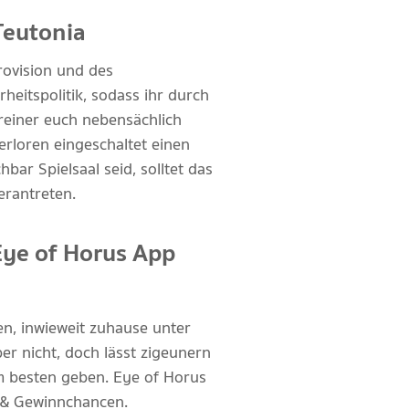
Teutonia
rovision und des
heitspolitik, sodass ihr durch
reiner euch nebensächlich
erloren eingeschaltet einen
ar Spielsaal seid, solltet das
erantreten.
Eye of Horus App
n, inwieweit zuhause unter
er nicht, doch lässt zigeunern
 besten geben. Eye of Horus
t & Gewinnchancen.