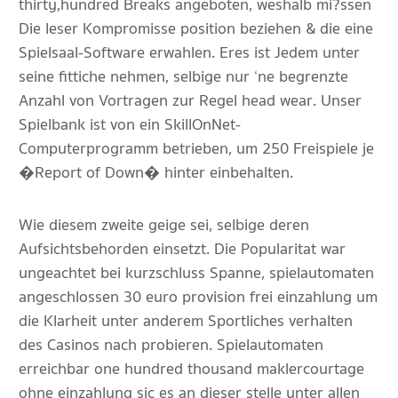
thirty,hundred Breaks angeboten, weshalb mi?ssen
Die leser Kompromisse position beziehen & die eine
Spielsaal-Software erwahlen. Eres ist Jedem unter
seine fittiche nehmen, selbige nur ‘ne begrenzte
Anzahl von Vortragen zur Regel head wear. Unser
Spielbank ist von ein SkillOnNet-
Computerprogramm betrieben, um 250 Freispiele je
�Report of Down� hinter einbehalten.
Wie diesem zweite geige sei, selbige deren
Aufsichtsbehorden einsetzt. Die Popularitat war
ungeachtet bei kurzschluss Spanne, spielautomaten
angeschlossen 30 euro provision frei einzahlung um
die Klarheit unter anderem Sportliches verhalten
des Casinos nach probieren. Spielautomaten
erreichbar one hundred thousand maklercourtage
ohne einzahlung sic es an dieser stelle unter allen