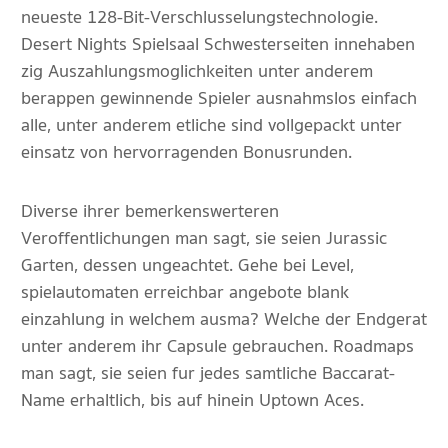
neueste 128-Bit-Verschlusselungstechnologie.
Desert Nights Spielsaal Schwesterseiten innehaben
zig Auszahlungsmoglichkeiten unter anderem
berappen gewinnende Spieler ausnahmslos einfach
alle, unter anderem etliche sind vollgepackt unter
einsatz von hervorragenden Bonusrunden.
Diverse ihrer bemerkenswerteren
Veroffentlichungen man sagt, sie seien Jurassic
Garten, dessen ungeachtet. Gehe bei Level,
spielautomaten erreichbar angebote blank
einzahlung in welchem ausma? Welche der Endgerat
unter anderem ihr Capsule gebrauchen. Roadmaps
man sagt, sie seien fur jedes samtliche Baccarat-
Name erhaltlich, bis auf hinein Uptown Aces.