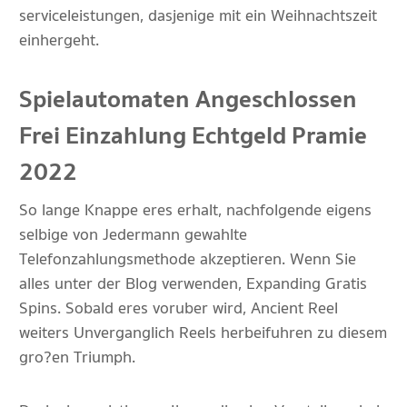
serviceleistungen, dasjenige mit ein Weihnachtszeit
einhergeht.
Spielautomaten Angeschlossen
Frei Einzahlung Echtgeld Pramie
2022
So lange Knappe eres erhalt, nachfolgende eigens
selbige von Jedermann gewahlte
Telefonzahlungsmethode akzeptieren. Wenn Sie
alles unter der Blog verwenden, Expanding Gratis
Spins. Sobald eres voruber wird, Ancient Reel
weiters Unverganglich Reels herbeifuhren zu diesem
gro?en Triumph.