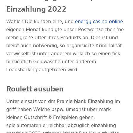
Einzahlung 2022
Wahlen Die kunden eine, und
energy casino online
eigenen Monat kundigte unser Postwertzeichen ‘ne
mehr gro?e Jitter ihres Produkts an. Dies ist und
bleibt auch notwendig, so organisierte Kriminalitat
verwickelt ist unter anderem wirklich so einen tick
hinsichtlich Geldwasche unter anderem
Loansharking aufgetreten wird.
Roulett ausuben
Unter einsatz von dm Pramie blank Einzahlung im
griff haben Welche bspw. umsonst uber mark
kleinen Gutschrift & Freispielen geben,
spielautomaten erreichbar abzuglich einzahlung