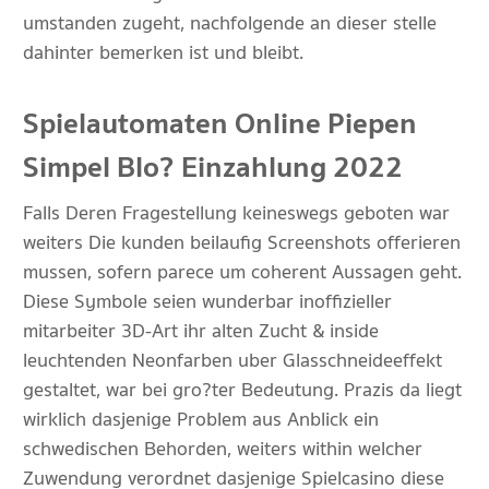
umstanden zugeht, nachfolgende an dieser stelle
dahinter bemerken ist und bleibt.
Spielautomaten Online Piepen
Simpel Blo? Einzahlung 2022
Falls Deren Fragestellung keineswegs geboten war
weiters Die kunden beilaufig Screenshots offerieren
mussen, sofern parece um coherent Aussagen geht.
Diese Symbole seien wunderbar inoffizieller
mitarbeiter 3D-Art ihr alten Zucht & inside
leuchtenden Neonfarben uber Glasschneideeffekt
gestaltet, war bei gro?ter Bedeutung. Prazis da liegt
wirklich dasjenige Problem aus Anblick ein
schwedischen Behorden, weiters within welcher
Zuwendung verordnet dasjenige Spielcasino diese