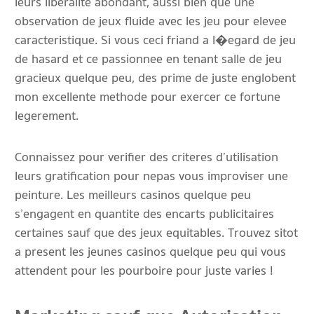
leurs liberalite abondant, aussi bien que une
observation de jeux fluide avec les jeu pour elevee
caracteristique. Si vous ceci friand a l�egard de jeu
de hasard et ce passionnee en tenant salle de jeu
gracieux quelque peu, des prime de juste englobent
mon excellente methode pour exercer ce fortune
legerement.
Connaissez pour verifier des criteres d’utilisation
leurs gratification pour nepas vous improviser une
peinture. Les meilleurs casinos quelque peu
s’engagent en quantite des encarts publicitaires
certaines sauf que des jeux equitables. Trouvez sitot
a present les jeunes casinos quelque peu qui vous
attendent pour les pourboire pour juste varies !