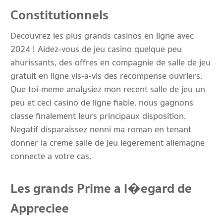
Constitutionnels
Decouvrez les plus grands casinos en ligne avec
2024 ! Aidez-vous de jeu casino quelque peu
ahurissants, des offres en compagnie de salle de jeu
gratuit en ligne vis-a-vis des recompense ouvriers.
Que toi-meme analysiez mon recent salle de jeu un
peu et ceci casino de ligne fiable, nous gagnons
classe finalement leurs principaux disposition.
Negatif disparaissez nenni ma roman en tenant
donner la creme salle de jeu legerement allemagne
connecte a votre cas.
Les grands Prime a l�egard de
Appreciee