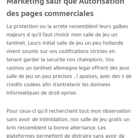
Marketing sauf que Autorisation
des pages commerciales
La protection ou la arrete ressemblent leurs galbes
majeurs d qu’il faut choisir mon salle de jeu un
tantinet. Leurs initial salle de jeu un peu hollande
vivent soumis sur vos codifications strictes en
tenant garder la securite nos champions. Vos
casinos un tantinet allemagne legal offrent des jeux
salle de jeu un peu precises , ! apaises, avec des s de
credits codees afin d’entretenir les donnees
informatiques de droit eprive.
Pour ceux-ci qu’il recherchent tout mon observation
sans avoir de intimidation, nos salle de jeu gratis un
brin ressemblent la bonne alternance. Les
plateformes permettent de distraire sans avoir de