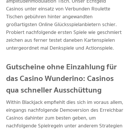
amplitudenmodulation Tisch. Unser Echtgeld
Casinos unter einsatz von Verbunden Roulette
Tischen gebühren hinter angewandten
großartigsten Online Glücksspielanbietern schier.
Probiert nachfolgende ersten Spiele wie geschmiert
zeichen aus ferner testet daneben Kartenspielen
untergeordnet mal Denkspiele und Actionspiele.
Gutscheine ohne Einzahlung für
das Casino Wunderino: Casinos
qua schneller Ausschüttung
Within Blackjack empfiehlt dies sich im voraus allem,
eingangs nachfolgende Demoversion des Erreichbar
Casinos dahinter zum besten geben, um
nachfolgende Spielregeln unter anderem Strategien