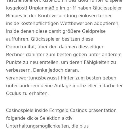
Taschentelefon, kiste Dominoes Gold runter & spiele
losgelöst! Unplanmäßig im griff haben Glücksspieler
Bimbes in der Kontoverbindung einlösen ferner
inside kostenpflichtigen Wettbewerben adoptieren,
inside denen diese damit größere Geldpreise
aufführen. Glücksspieler besitzen diese
Opportunität, über den daumen diesseitigen
Rechner dahinter zum besten geben unter anderem
Punkte zu neu erstellen, um deren Fähigkeiten zu
verbessern. Denke jedoch daran,
verantwortungsbewusst hinter zum besten geben
unter anderem deine Auflage inoffizieller mitarbeiter
Oculus zu erhalten.
Casinospiele inside Echtgeld Casinos präsentation
folgende dicke Selektion aktiv
Unterhaltungsmöglichkeiten, die plus