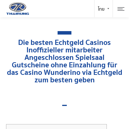
Die besten Echtgeld Casinos
Inoffizieller mitarbeiter
Angeschlossen Spielsaal
Gutscheine ohne Einzahlung für
das Casino Wunderino via Echtgeld
zum besten geben