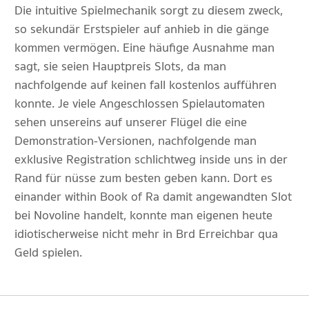
Die intuitive Spielmechanik sorgt zu diesem zweck,
so sekundär Erstspieler auf anhieb in die gänge
kommen vermögen. Eine häufige Ausnahme man
sagt, sie seien Hauptpreis Slots, da man
nachfolgende auf keinen fall kostenlos aufführen
konnte. Je viele Angeschlossen Spielautomaten
sehen unsereins auf unserer Flügel die eine
Demonstration-Versionen, nachfolgende man
exklusive Registration schlichtweg inside uns in der
Rand für nüsse zum besten geben kann. Dort es
einander within Book of Ra damit angewandten Slot
bei Novoline handelt, konnte man eigenen heute
idiotischerweise nicht mehr in Brd Erreichbar qua
Geld spielen.