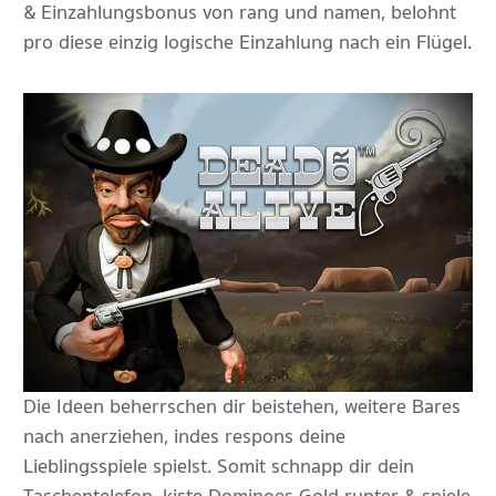
& Einzahlungsbonus von rang und namen, belohnt
pro diese einzig logische Einzahlung nach ein Flügel.
Die Ideen beherrschen dir beistehen, weitere Bares
nach anerziehen, indes respons deine
Lieblingsspiele spielst. Somit schnapp dir dein