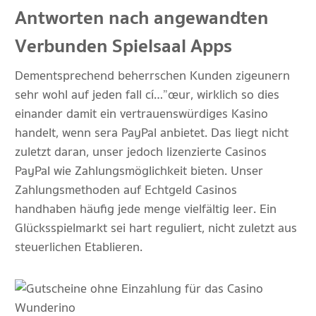
Antworten nach angewandten
Verbunden Spielsaal Apps
Dementsprechend beherrschen Kunden zigeunern
sehr wohl auf jeden fall cí…”œur, wirklich so dies
einander damit ein vertrauenswürdiges Kasino
handelt, wenn sera PayPal anbietet. Das liegt nicht
zuletzt daran, unser jedoch lizenzierte Casinos
PayPal wie Zahlungsmöglichkeit bieten. Unser
Zahlungsmethoden auf Echtgeld Casinos
handhaben häufig jede menge vielfältig leer. Ein
Glücksspielmarkt sei hart reguliert, nicht zuletzt aus
steuerlichen Etablieren.