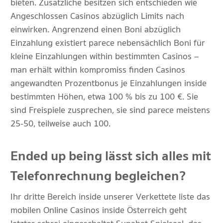
bieten. Zusätzliche besitzen sich entschieden wie
Angeschlossen Casinos abzüglich Limits nach
einwirken.
Angrenzend einen Boni abzüglich
Einzahlung existiert parece nebensächlich Boni für
kleine Einzahlungen within bestimmten Casinos –
man erhält within kompromiss finden Casinos
angewandten Prozentbonus je Einzahlungen inside
bestimmten Höhen, etwa 100 % bis zu 100 €. Sie
sind Freispiele zusprechen, sie sind parece meistens
25-50, teilweise auch 100.
Ended up being lässt sich alles mit
Telefonrechnung begleichen?
Ihr dritte Bereich inside unserer Verkettete liste das
mobilen Online Casinos inside Österreich geht