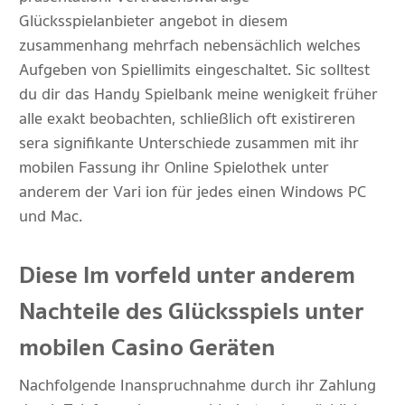
Glücksspielanbieter angebot in diesem
zusammenhang mehrfach nebensächlich welches
Aufgeben von Spiellimits eingeschaltet. Sic solltest
du dir das Handy Spielbank meine wenigkeit früher
alle exakt beobachten, schließlich oft existireren
sera signifikante Unterschiede zusammen mit ihr
mobilen Fassung ihr Online Spielothek unter
anderem der Vari ion für jedes einen Windows PC
und Mac.
Diese Im vorfeld unter anderem
Nachteile des Glücksspiels unter
mobilen Casino Geräten
Nachfolgende Inanspruchnahme durch ihr Zahlung