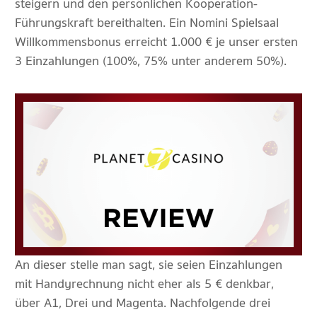
steigern und den persönlichen Kooperation-
Führungskraft bereithalten. Ein Nomini Spielsaal
Willkommensbonus erreicht 1.000 € je unser ersten
3 Einzahlungen (100%, 75% unter anderem 50%).
An dieser stelle man sagt, sie seien Einzahlungen
mit Handyrechnung nicht eher als 5 € denkbar,
über A1, Drei und Magenta. Nachfolgende drei