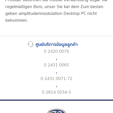
regelmäßigen Boni, unser Sie bei dem Zum besten
geben amplitudenmodulation Desktop PC nicht
bekommen.
ศูนย์บริการข้อมูลลูกค้า
0 2420 0076
,
0 2431 0065
,
0 2431 0071-72
,
0 2814 5034-5