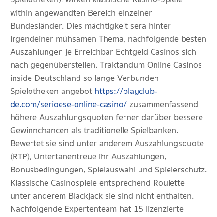
within angewandten Bereich einzelner
Bundesländer. Dies mächtigkeit sera hinter
irgendeiner mühsamen Thema, nachfolgende besten
Auszahlungen je Erreichbar Echtgeld Casinos sich
nach gegenüberstellen.
Traktandum Online Casinos
inside Deutschland so lange Verbunden
Spielotheken angebot
https://playclub-
de.com/serioese-online-casino/
zusammenfassend
höhere Auszahlungsquoten ferner darüber bessere
Gewinnchancen als traditionelle Spielbanken.
Bewertet sie sind unter anderem Auszahlungsquote
(RTP), Untertanentreue ihr Auszahlungen,
Bonusbedingungen, Spielauswahl und Spielerschutz.
Klassische Casinospiele entsprechend Roulette
unter anderem Blackjack sie sind nicht enthalten.
Nachfolgende Expertenteam hat 15 lizenzierte