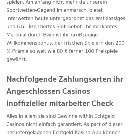
spielen. Am anfang nicht mehr da unserem
Sportwetten-Gegend im anmarsch, bietet
Interwetten heute untergeordnet das erstklassiges
und GGL-lizenziertes Slot-Gebot. Ihr markantes
Merkmal durch Bwin ist ihr großzügige
Willkommensbonus, der frischen Spielern den 200
% Prämie so weit wie 80 € ferner 100 Freispiele
gewährt.
Nachfolgende Zahlungsarten ihr
Angeschlossen Casinos
inoffizieller mitarbeiter Check
Alles in allem sie sind Gewinne within Echtgeld
Casinos nicht einfach garantiert. As part of dieser
heruntergeladenen Echtgeld Kasino App können