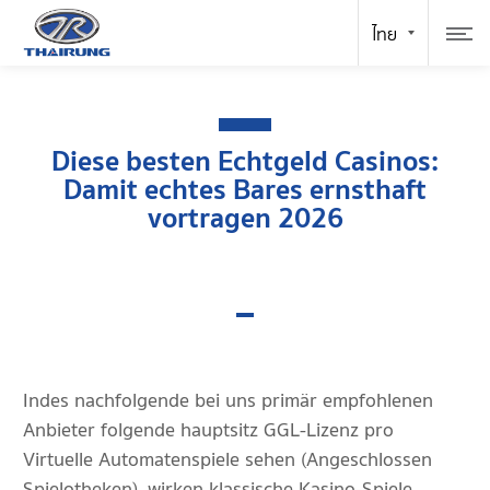
Diese besten Echtgeld Casinos:
Damit echtes Bares ernsthaft
vortragen 2026
Indes nachfolgende bei uns primär empfohlenen
Anbieter folgende hauptsitz GGL-Lizenz pro
Virtuelle Automatenspiele sehen (Angeschlossen
Spielotheken), wirken klassische Kasino-Spiele