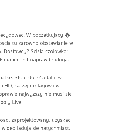
go decydowac. W poczatkujacy �
oscia tu zarowno obstawianie w
. Dostawcy? Scisla czolowka:
 � numer jest naprawde dluga.
iatke. Stoly do ??jadalni w
i HD, raczej niz lagow i w
sprawie najwyzszy nie musi sie
poly Live.
oad, zaprojektowany, uzyskac
a wideo laduja sie natychmiast.