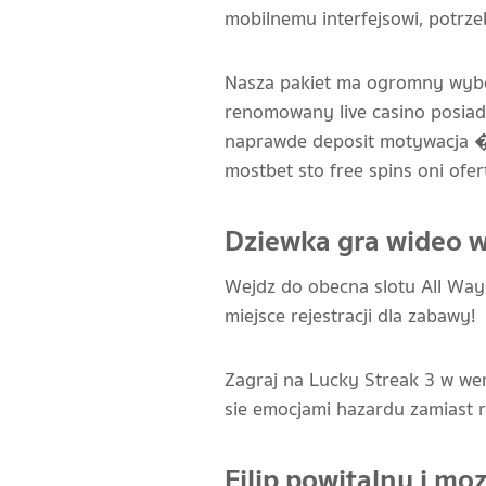
mobilnemu interfejsowi, potrz
Nasza pakiet ma ogromny wybor 
renomowany live casino posia
naprawde deposit motywacja �
mostbet sto free spins oni ofe
Dziewka gra wideo w
Wejdz do obecna slotu All Way
miejsce rejestracji dla zabawy!
Zagraj na Lucky Streak 3 w wer
sie emocjami hazardu zamiast re
Filip powitalny i m