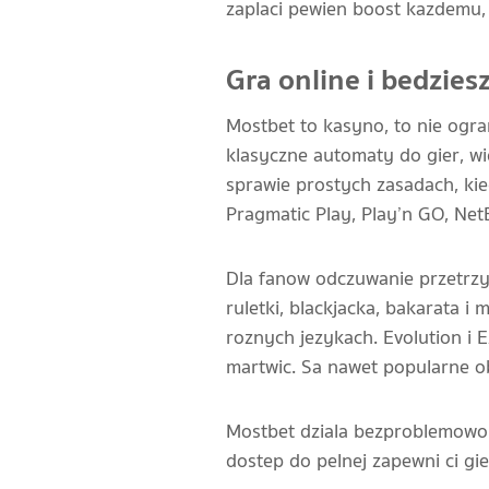
zaplaci pewien boost kazdemu,
Gra online i bedzies
Mostbet to kasyno, to nie ogra
klasyczne automaty do gier, w
sprawie prostych zasadach, ki
Pragmatic Play, Play’n GO, Net
Dla fanow odczuwanie przetrzyma
ruletki, blackjacka, bakarata 
roznych jezykach. Evolution i 
martwic. Sa nawet popularne ob
Mostbet dziala bezproblemowo 
dostep do pelnej zapewni ci gie