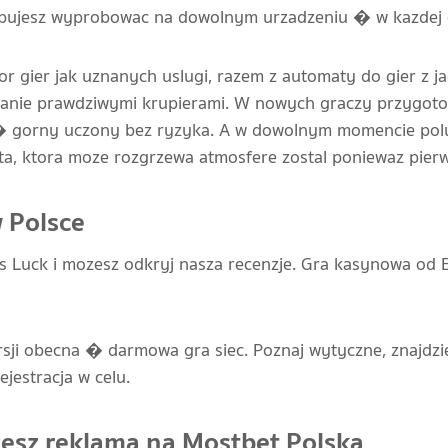
ebujesz wyprobowac na dowolnym urzadzeniu � w kazdej ch
gier jak uznanych uslugi, razem z automaty do gier z jac
danie prawdziwymi krupierami. W nowych graczy przygoto
 gorny uczony bez ryzyka. A w dowolnym momencie poluje
rta, ktora moze rozgrzewa atmosfere zostal poniewaz pie
 Polsce
s Luck i mozesz odkryj nasza recenzje. Gra kasynowa od 
sji obecna � darmowa gra siec. Poznaj wytyczne, znajdzie
jestracja w celu.
ozesz reklama na Mostbet Polska