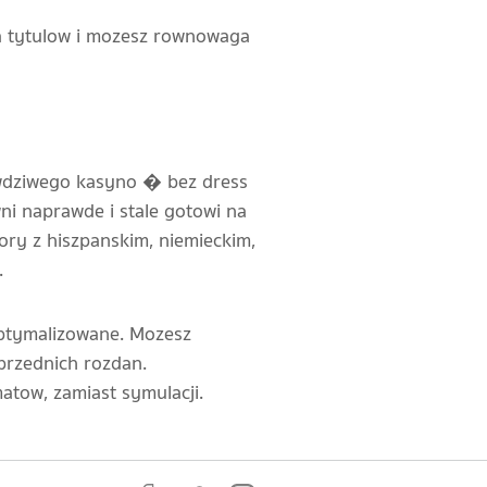
na tytulow i mozesz rownowaga
prawdziwego kasyno � bez dress
ni naprawde i stale gotowi na
bory z hiszpanskim, niemieckim,
.
optymalizowane. Mozesz
przednich rozdan.
tow, zamiast symulacji.