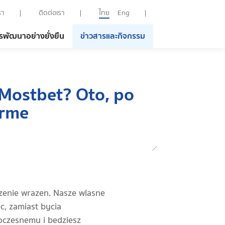
รา
ติดต่อเรา
ไทย
Eng
รพัฒนาอย่างยั่งยืน
ข่าวสารและกิจกรรม
 Mostbet? Oto, po
orme
czenie wrazen. Nasze wlasne
c, zamiast bycia
oczesnemu i bedziesz