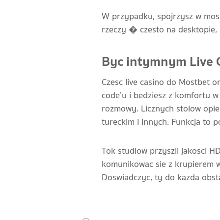
W przypadku, spojrzysz w most
rzeczy � czesto na desktopie, 
Byc intymnym Live 
Czesc live casino do Mostbet o
code’u i bedziesz z komfortu 
rozmowy. Licznych stolow opiek
tureckim i innych. Funkcja to 
Tok studiow przyszli jakosci 
komunikowac sie z krupierem w 
Doswiadczyc, ty do kazda obst