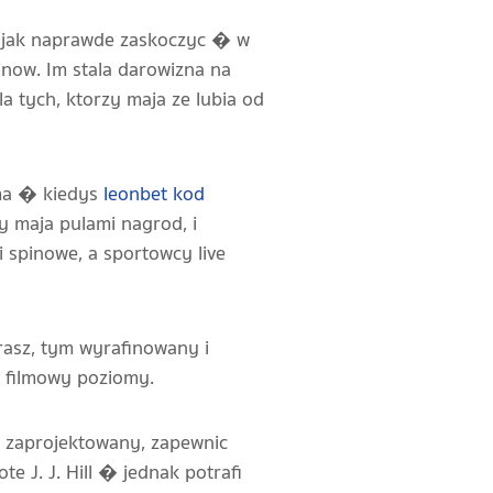
 jak naprawde zaskoczyc � w
ow. Im stala darowizna na
a tych, ktorzy maja ze lubia od
ama � kiedys
leonbet kod
 maja pulami nagrod, i
 spinowe, a sportowcy live
rasz, tym wyrafinowany i
r filmowy poziomy.
a, zaprojektowany, zapewnic
 J. J. Hill � jednak potrafi