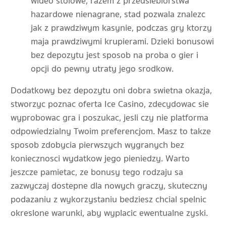
wideo stolowe, razem z przedsiebiorstwa
hazardowe nienagrane, stad pozwala znalezc
jak z prawdziwym kasynie, podczas gry ktorzy
maja prawdziwymi krupierami. Dzieki bonusowi
bez depozytu jest sposob na proba o gier i
opcji do pewny utraty jego srodkow.
Dodatkowy bez depozytu oni dobra swietna okazja,
stworzyc poznac oferta Ice Casino, zdecydowac sie
wyprobowac gra i poszukac, jesli czy nie platforma
odpowiedzialny Twoim preferencjom. Masz to takze
sposob zdobycia pierwszych wygranych bez
koniecznosci wydatkow jego pieniedzy. Warto
jeszcze pamietac, ze bonusy tego rodzaju sa
zazwyczaj dostepne dla nowych graczy, skuteczny
podazaniu z wykorzystaniu bedziesz chcial spelnic
okreslone warunki, aby wyplacic ewentualne zyski.