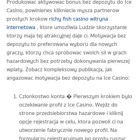
Produkowac aktywowac bonus bez depozytu do Ice
Casino, powinienes klikniecie mysza partnerow
prostych krokow
richy fish casino witryna
internetowa
, ktore umozliwia Ludzie skorzystanie
ktorzy maja tej atrakcyjnej daje ci. Motywacja bez
depozytu to preferowana wyboru dla nowych
graczy, ktorzy chca sprobowac swoich sil w grach
hazardowych bez potrzeby dokonywania pierwszej
wplaty. Zobacz kompleksowy publikacja, jak
angazowac motywacja bez depozytu na Ice Casino:
Czlonkostwo konta � Pierwszym krokiem bylo
oczekiwanie profil z Ice Casino. Wejdz do
strone przedsiebiorstwa hazardowe i kliknij
opcje rejestracja w celu, ktora pozwoli ci na
utworzenie fabrycznie nowego profil. Na
formularzu rejestracyjnym po prostu ruszyc