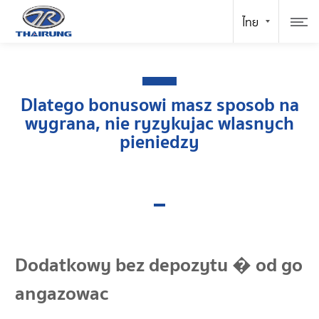
Dlatego bonusowi masz sposob na
wygrana, nie ryzykujac wlasnych
pieniedzy
Dodatkowy bez depozytu � od go
angazowac