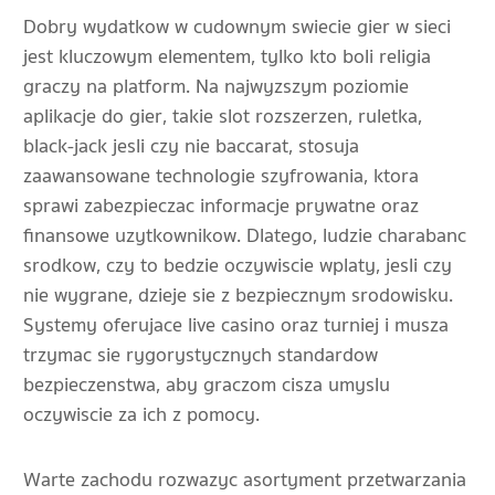
Dobry wydatkow w cudownym swiecie gier w sieci
jest kluczowym elementem, tylko kto boli religia
graczy na platform. Na najwyzszym poziomie
aplikacje do gier, takie slot rozszerzen, ruletka,
black-jack jesli czy nie baccarat, stosuja
zaawansowane technologie szyfrowania, ktora
sprawi zabezpieczac informacje prywatne oraz
finansowe uzytkownikow. Dlatego, ludzie charabanc
srodkow, czy to bedzie oczywiscie wplaty, jesli czy
nie wygrane, dzieje sie z bezpiecznym srodowisku.
Systemy oferujace live casino oraz turniej i musza
trzymac sie rygorystycznych standardow
bezpieczenstwa, aby graczom cisza umyslu
oczywiscie za ich z pomocy.
Warte zachodu rozwazyc asortyment przetwarzania