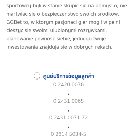
sportowcy byli w stanie skupic sie na pomysl o, nie
martwiac sie o bezpieczenstwo swoich srodkow.
GGBet to, w ktorym pasjonaci gier mogli w pelni
cieszyc sie swoimi ulubionymi rozrywkami,
planowanie pewnosc siebie, jednego twoje
inwestowania znajduja sie w dobrych rekach.
ศูนย์บริการข้อมูลลูกค้า
0 2420 0076
,
0 2431 0065
,
0 2431 0071-72
,
0 2814 5034-5