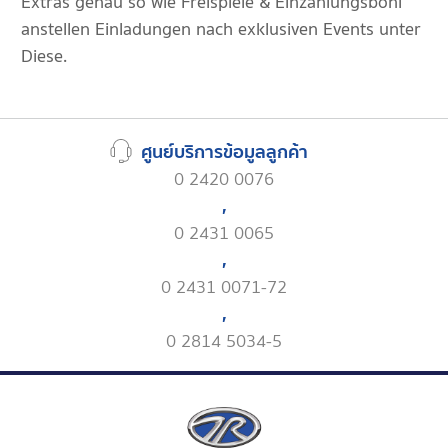
Extras genau so wie Freispiele & Einzahlungsboni
anstellen Einladungen nach exklusiven Events unter
Diese.
ศูนย์บริการข้อมูลลูกค้า
0 2420 0076
,
0 2431 0065
,
0 2431 0071-72
,
0 2814 5034-5