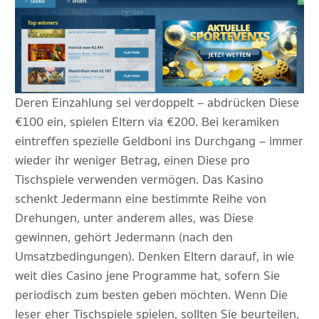
Deren Einzahlung sei verdoppelt – abdrücken Diese
€100 ein, spielen Eltern via €200. Bei keramiken
eintreffen spezielle Geldboni ins Durchgang – immer
wieder ihr weniger Betrag, einen Diese pro
Tischspiele verwenden vermögen. Das Kasino
schenkt Jedermann eine bestimmte Reihe von
Drehungen, unter anderem alles, was Diese
gewinnen, gehört Jedermann (nach den
Umsatzbedingungen). Denken Eltern darauf, in wie
weit dies Casino jene Programme hat, sofern Sie
periodisch zum besten geben möchten. Wenn Die
leser eher Tischspiele spielen, sollten Sie beurteilen,