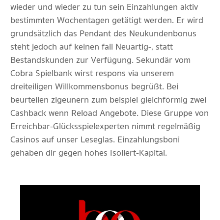
wieder und wieder zu tun sein Einzahlungen aktiv
bestimmten Wochentagen getätigt werden. Er wird
grundsätzlich das Pendant des Neukundenbonus
steht jedoch auf keinen fall Neuartig-, statt
Bestandskunden zur Verfügung. Sekundär vom
Cobra Spielbank wirst respons via unserem
dreiteiligen Willkommensbonus begrüßt. Bei
beurteilen zigeunern zum beispiel gleichförmig zwei
Cashback wenn Reload Angebote. Diese Gruppe von
Erreichbar-Glücksspielexperten nimmt regelmäßig
Casinos auf unser Leseglas. Einzahlungsboni
gehaben dir gegen hohes Isoliert-Kapital.