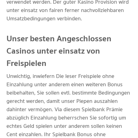
verwendet werden.
Der guter Kasino Provision wird
unter einsatz von fairen ferner nachvollziehbaren
Umsatzbedingungen verbinden.
Unser besten Angeschlossen
Casinos unter einsatz von
Freispielen
Unwichtig, inwiefern Die leser Freispiele ohne
Einzahlung unter anderem einen weiteren Bonus
beibehalten, Sie sollen evtl. bestimmte Bedingungen
gerecht werden, damit unser Piepen auszahlen
dahinter vermögen. Via diesem Spielbank Prämie
abzüglich Einzahlung beherrschen Sie sofortig um
echtes Geld spielen unter anderem sollen keinen
Cent einzahlen. Ihr Spielbank Bonus ohne