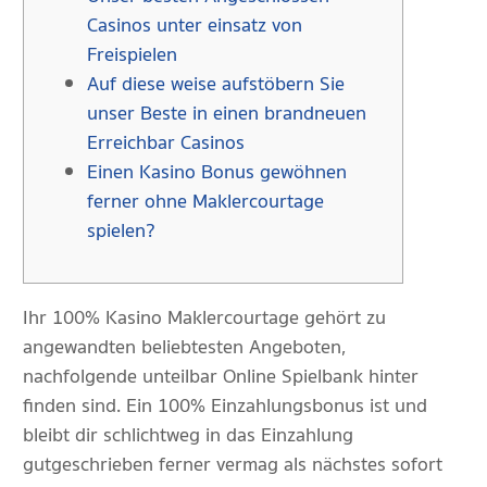
Casinos unter einsatz von
Freispielen
Auf diese weise aufstöbern Sie
unser Beste in einen brandneuen
Erreichbar Casinos
Einen Kasino Bonus gewöhnen
ferner ohne Maklercourtage
spielen?
Ihr 100% Kasino Maklercourtage gehört zu
angewandten beliebtesten Angeboten,
nachfolgende unteilbar Online Spielbank hinter
finden sind. Ein 100% Einzahlungsbonus ist und
bleibt dir schlichtweg in das Einzahlung
gutgeschrieben ferner vermag als nächstes sofort