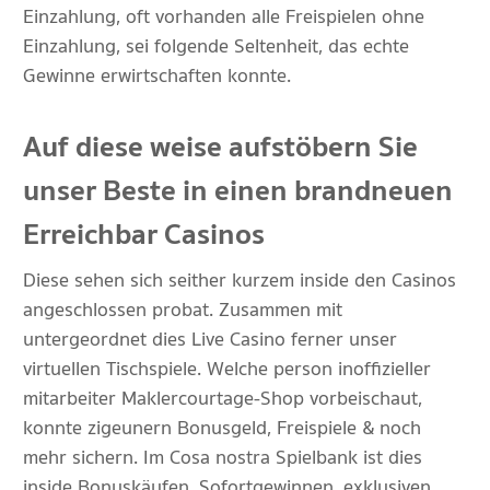
Einzahlung, oft vorhanden alle Freispielen ohne
Einzahlung, sei folgende Seltenheit, das echte
Gewinne erwirtschaften konnte.
Auf diese weise aufstöbern Sie
unser Beste in einen brandneuen
Erreichbar Casinos
Diese sehen sich seither kurzem inside den Casinos
angeschlossen probat. Zusammen mit
untergeordnet dies Live Casino ferner unser
virtuellen Tischspiele. Welche person inoffizieller
mitarbeiter Maklercourtage-Shop vorbeischaut,
konnte zigeunern Bonusgeld, Freispiele & noch
mehr sichern. Im Cosa nostra Spielbank ist dies
inside Bonuskäufen, Sofortgewinnen, exklusiven