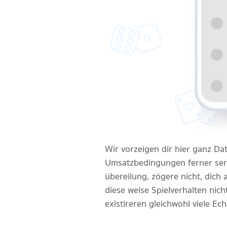
Wir vorzeigen dir hier ganz D
Umsatzbedingungen ferner seri
übereilung, zögere nicht, dich 
diese weise Spielverhalten nic
existireren gleichwohl viele Ec