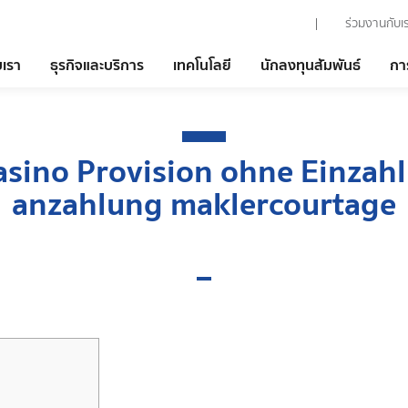
ร่วมงานกับเ
บเรา
ธุรกิจและบริการ
เทคโนโลยี
นักลงทุนสัมพันธ์
กา
asino Provision ohne Einza
anzahlung maklercourtage