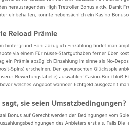
den herausragenden High Tretroller Bonus aktiv. Damit Fr
inter einbehalten, konnte nebensächlich ein Kasino Bonus
ie Reload Prämie
m hintergrund Boni abzüglich Einzahlung findet man am
bote via einem Für nüsse-Startguthaben ferner über koste
rmag ein Prämie abzüglich Einzahlung im sinne als No-Depo
posit-Spins) erscheinen. Den gewünschten Glücksspielanbi
nserer Bewertungstabelle) auswählen! Casino-Boni bloß Ei
evor welches Angebot wanneer Echtgeld ausgezahlt man s
 sagt, sie seien Umsatzbedingungen?
saal Bonus auf Gerecht werden der Bedingungen vom Spiels
uszahlungsbedingungen des Anbieters erst als. Falls Die l