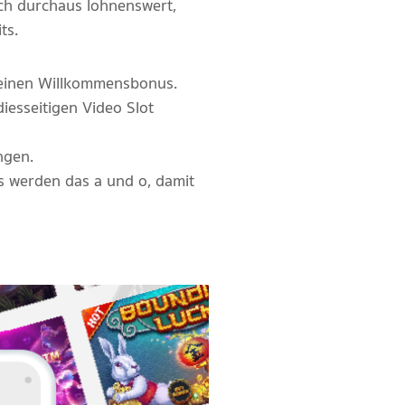
ich durchaus lohnenswert,
ts.
 einen Willkommensbonus.
iesseitigen Video Slot
ngen.
is werden das a und o, damit