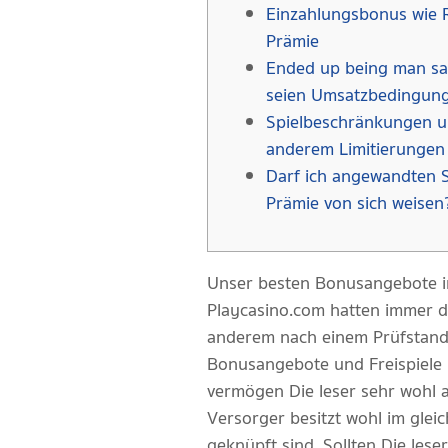
Einzahlungsbonus wie 
Prämie
Ended up being man sag
seien Umsatzbedingun
Spielbeschränkungen u
anderem Limitierungen
Darf ich angewandten S
Prämie von sich weisen
Unser besten Bonusangebote in
Playcasino.com hatten immer di
anderem nach einem Prüfstand. 
Bonusangebote und Freispiele 
vermögen Die leser sehr wohl 
Versorger besitzt wohl im gle
geknüpft sind. Sollten Die les