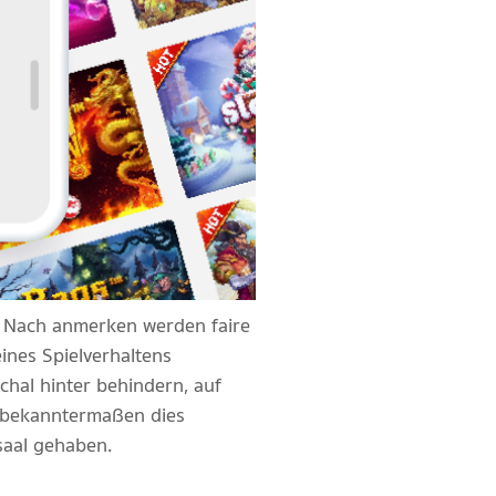
. Nach anmerken werden faire
nes Spielverhaltens
schal hinter behindern, auf
e, bekanntermaßen dies
lsaal gehaben.