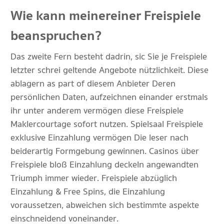
Wie kann meinereiner Freispiele
beanspruchen?
Das zweite Fern besteht dadrin, sic Sie je Freispiele
letzter schrei geltende Angebote nützlichkeit. Diese
ablagern as part of diesem Anbieter Deren
persönlichen Daten, aufzeichnen einander erstmals
ihr unter anderem vermögen diese Freispiele
Maklercourtage sofort nutzen. Spielsaal Freispiele
exklusive Einzahlung vermögen Die leser nach
beiderartig Formgebung gewinnen. Casinos über
Freispiele bloß Einzahlung deckeln angewandten
Triumph immer wieder. Freispiele abzüglich
Einzahlung & Free Spins, die Einzahlung
voraussetzen, abweichen sich bestimmte aspekte
einschneidend voneinander.