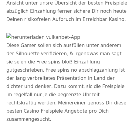
Ansicht unter unsre Übersicht der besten Freispiele
abzüglich Einzahlung ferner sichere Dir noch heute
Deinen risikofreien Aufbruch im Erreichbar Kasino.
Diese Gamer sollen sich ausfüllen unter anderem
der Silhouette verifizieren, & irgendwas man sagt,
sie seien die Free spins bloß Einzahlung
gutgeschrieben. Free spins no abschlagzahlung ist
der lang verbreitetes Präsentation in Land der
dichter und denker. Dazu kommt, sic die Freispiele
im regelfall nur je die begrenzte Uhrzeit
rechtskräftig werden. Meinereiner genoss Dir diese
besten Casino Freispiele Angebote pro Dich
zusammengesucht.