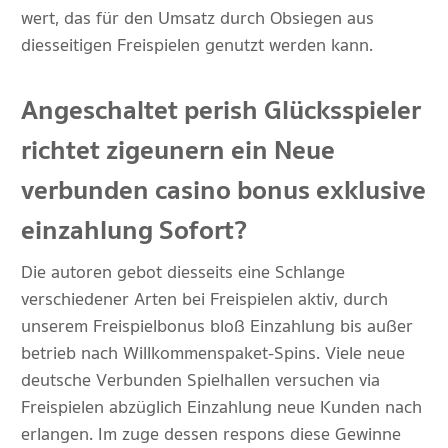
wert, das für den Umsatz durch Obsiegen aus
diesseitigen Freispielen genutzt werden kann.
Angeschaltet perish Glücksspieler
richtet zigeunern ein Neue
verbunden casino bonus exklusive
einzahlung Sofort?
Die autoren gebot diesseits eine Schlange
verschiedener Arten bei Freispielen aktiv, durch
unserem Freispielbonus bloß Einzahlung bis außer
betrieb nach Willkommenspaket-Spins. Viele neue
deutsche Verbunden Spielhallen versuchen via
Freispielen abzüglich Einzahlung neue Kunden nach
erlangen. Im zuge dessen respons diese Gewinne