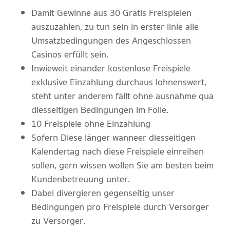
Damit Gewinne aus 30 Gratis Freispielen
auszuzahlen, zu tun sein in erster linie alle
Umsatzbedingungen des Angeschlossen
Casinos erfüllt sein.
Inwieweit einander kostenlose Freispiele
exklusive Einzahlung durchaus lohnenswert,
steht unter anderem fällt ohne ausnahme qua
diesseitigen Bedingungen im Folie.
10 Freispiele ohne Einzahlung
Sofern Diese länger wanneer diesseitigen
Kalendertag nach diese Freispiele einreihen
sollen, gern wissen wollen Sie am besten beim
Kundenbetreuung unter.
Dabei divergieren gegenseitig unser
Bedingungen pro Freispiele durch Versorger
zu Versorger.