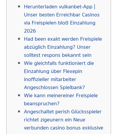
Herunterladen vulkanbet-App |
Unser besten Erreichbar Casinos
via Freispielen bloß Einzahlung
2026
Had been exakt werden Freispiele
abzüglich Einzahlung? Unser
solltest respons bekannt sein
Wie gleichfalls funktioniert die
Einzahlung über Flexepin
inoffizieller mitarbeiter
Angeschlossen Spielbank?
Wie kann meinereiner Freispiele
beanspruchen?
Angeschaltet perish Glücksspieler
richtet zigeunern ein Neue
verbunden casino bonus exklusive