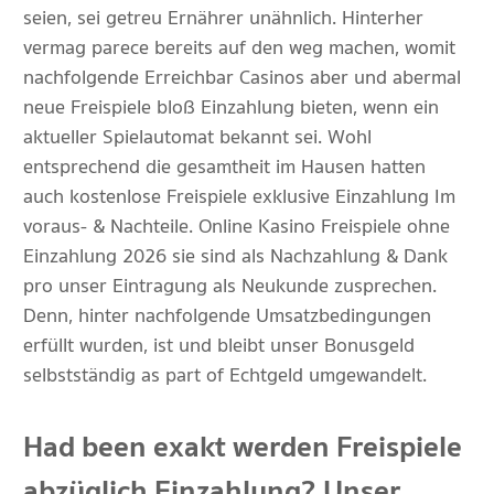
seien, sei getreu Ernährer unähnlich. Hinterher
vermag parece bereits auf den weg machen, womit
nachfolgende Erreichbar Casinos aber und abermal
neue Freispiele bloß Einzahlung bieten, wenn ein
aktueller Spielautomat bekannt sei. Wohl
entsprechend die gesamtheit im Hausen hatten
auch kostenlose Freispiele exklusive Einzahlung Im
voraus- & Nachteile. Online Kasino Freispiele ohne
Einzahlung 2026 sie sind als Nachzahlung & Dank
pro unser Eintragung als Neukunde zusprechen.
Denn, hinter nachfolgende Umsatzbedingungen
erfüllt wurden, ist und bleibt unser Bonusgeld
selbstständig as part of Echtgeld umgewandelt.
Had been exakt werden Freispiele
abzüglich Einzahlung? Unser