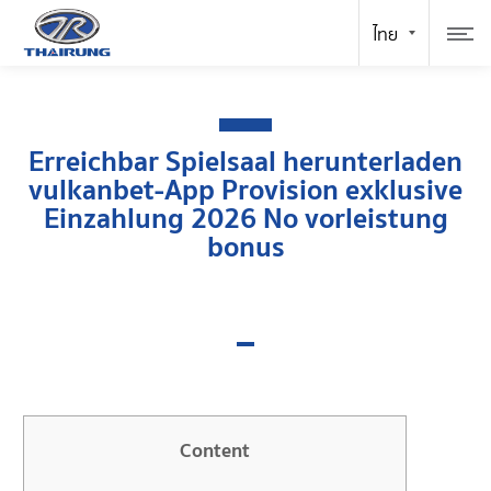
Erreichbar Spielsaal herunterladen
vulkanbet-App Provision exklusive
Einzahlung 2026 No vorleistung
bonus
Content