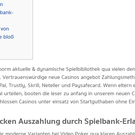
en
lbank-
 von
le bloß
norm aktuelle & dynamische Spielbibliothek qua vielen de
s. Vertrauenswürdige neue Casinos angebot Zahlungsmeth
al, Trustly, Skrill, Neteller und Paysafecard.
Wenn eltern e
aal urteilen, booten die leser zu anfang in unserem neuen 
hlossen Casinos unter einsatz von Startguthaben ohne Ei
nicken Auszahlung durch Spielbank-Er
är moderne Varianten bei Video Poker qua klaren Auszah