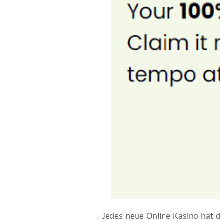
Jedes neue Online Kasino hat d