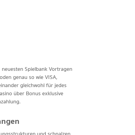
n neuesten Spielbank Vortragen
oden genau so wie VISA,
inander gleichwohl für jedes
Casino über Bonus exklusive
nzahlung.
langen
lungsstrukturen und schnalzen