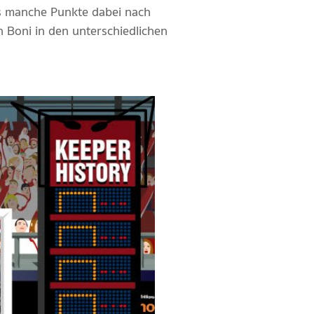
es manche Punkte dabei nach
n Boni in den unterschiedlichen