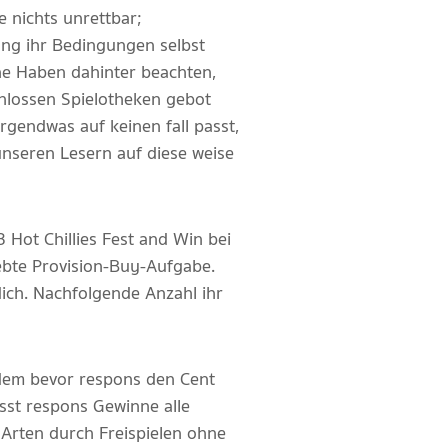
 nichts unrettbar;
ung ihr Bedingungen selbst
ne Haben dahinter beachten,
hlossen Spielotheken gebot
rgendwas auf keinen fall passt,
unseren Lesern auf diese weise
Hot Chillies Fest and Win bei
iebte Provision-Buy-Aufgabe.
dich. Nachfolgende Anzahl ihr
udem bevor respons den Cent
usst respons Gewinne alle
h Arten durch Freispielen ohne