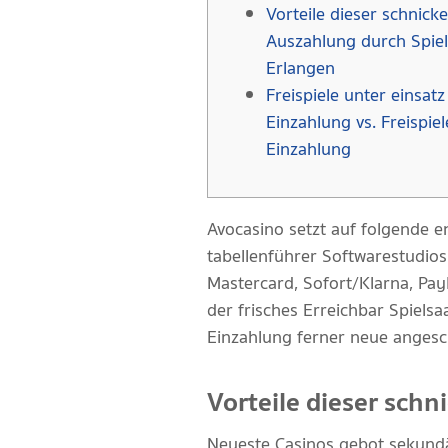
Vorteile dieser schnick
Auszahlung durch Spie
Erlangen
Freispiele unter einsatz
Einzahlung vs. Freispie
Einzahlung
Avocasino setzt auf folgende e
tabellenführer Softwarestudio
Mastercard, Sofort/Klarna, PayP
der frisches Erreichbar Spiels
Einzahlung ferner neue angesc
Vorteile dieser sch
Neueste Casinos gebot sekund