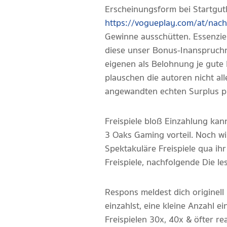
Erscheinungsform bei Startguth
https://vogueplay.com/at/nach
Gewinne ausschütten. Essenzie
diese unser Bonus-Inanspruch
eigenen als Belohnung je gute 
plauschen die autoren nicht al
angewandten echten Surplus pr
Freispiele bloß Einzahlung kan
3 Oaks Gaming vorteil. Noch wi
Spektakuläre Freispiele qua ih
Freispiele, nachfolgende Die le
Respons meldest dich originel
einzahlst, eine kleine Anzahl 
Freispielen 30x, 40x & öfter re