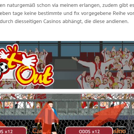
haben naturgemäß schon via meinem erlangen, zudem gibt 
Sieben tage keine bestimmte und fix vorgegebene Reihe vo
 durch diesseitigen Casinos abhängt, die diese andienen.