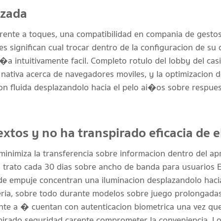
izada
erente a toques, una compatibilidad en compania de gesto
s significan cual trocar dentro de la configuracion de su 
a intuitivamente facil. Completo rotulo del lobby del casi
nativa acerca de navegadores moviles, y la optimizacion d
n fluida desplazandolo hacia el pelo ai�os sobre respues
xtos y no ha transpirado eficacia de e
inimiza la transferencia sobre informacion dentro del ap
rato cada 30 dias sobre ancho de banda para usuarios Es
 empuje concentran una iluminacion desplazandolo hacia e
ateria, sobre todo durante modelos sobre juego prolongad
ente a � cuentan con autenticacion biometrica una vez qu
pirado seguridad carente comprometer la conveniencia. Lo