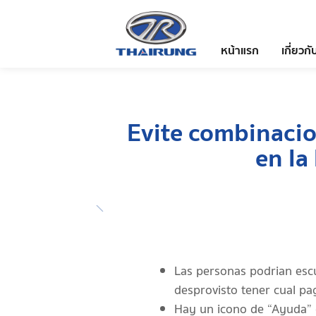
หน้าแรก
เกี่ยวกั
Evite combinacio
en la
Las personas podrian esc
desprovisto tener cual pa
Hay un icono de “Ayuda” 