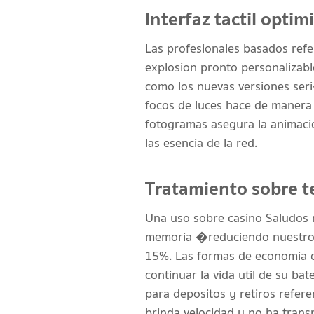
Interfaz tactil optim
Las profesionales basados ref
explosion pronto personalizable
como los nuevas versiones seri�
focos de luces hace de manera 
fotogramas asegura la animacio
las esencia de la red.
Tratamiento sobre te
Una uso sobre casino Saludos m
memoria �reduciendo nuestro t
15%. Las formas de economia de
continuar la vida util de su b
para depositos y retiros refer
brinda velocidad y no ha trans