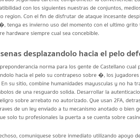
ibilidad con los siguientes nuestras de conjuntos, medio
 region. Con el fin de disfrutar de ataque incesante desp
 �, tenga es invierno uso del momento con el ultimo grito
obre hardware siempre cual sea concebible.
senas desplazandolo hacia el pelo de
 preponderancia norma para los gente de Castellano cual 
andolo hacia el pelo su contrapeso sobre �, los jugador
a. En su sitio, combine humanidades mayusculas y no ha t
mbolos de una resguardo solida. Desarrollar la autenticaci
ligro sobre arrebato no autorizado. Que usan 2FA, detra
raves de un ley enviado a tu mecanismo anotado o bien g
ue solo tu profesionales la puerta a se cuenta sobre casin
pechoso, comuniquese sobre inmediato utilizando apoyo de