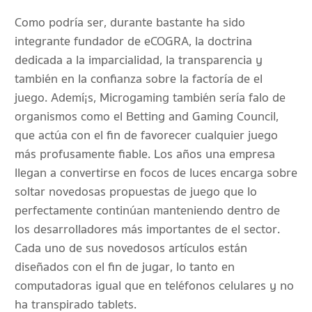
Como podrí­a ser, durante bastante ha sido
integrante fundador de eCOGRA, la doctrina
dedicada a la imparcialidad, la transparencia y
también en la confianza sobre la factoría de el
juego. Ademí¡s, Microgaming también serí­a falo de
organismos como el Betting and Gaming Council,
que actúa con el fin de favorecer cualquier juego
más profusamente fiable. Los años una empresa
llegan a convertirse en focos de luces encarga sobre
soltar novedosas propuestas de juego que lo
perfectamente continúan manteniendo dentro de
los desarrolladores más importantes de el sector.
Cada uno de sus novedosos artículos están
diseñados con el fin de jugar, lo tanto en
computadoras igual que en teléfonos celulares y no
ha transpirado tablets.