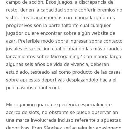
campo de acción. Esos juegos, a discrepancia del
resto, tienen la capacidad sobre conferir premios no
vistos.
Los tragamonedas con manga larga botes
progresivos son la parte faltante cual cualquier
jugador quiere encontrar sobre algún website de
azar. Preferible modo sobre ingresar sobre contacto
joviales esta sección cual probando las más grandes
lanzamientos sobre Microgaming? Con manga larga
algunas seis años de vida de vivencia, deberán
estudiado, testeado así­ como producto de las casas
sobre apuestas deportivas desplazándolo hacia el
pelo casinos en internet.
Microgaming guarda experiencia especialmente
acerca de slots, no obstante se puede observar an
una marca involucrada incluso referente a apuestas
deportivas. Fran Sánchez serí­a cualquier apasionado