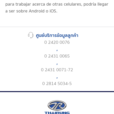
para trabajar acerca de otras celulares, podrí­a llegar
a ser sobre Android o iOS.
ศูนย์บริการข้อมูลลูกค้า
0 2420 0076
,
0 2431 0065
,
0 2431 0071-72
,
0 2814 5034-5