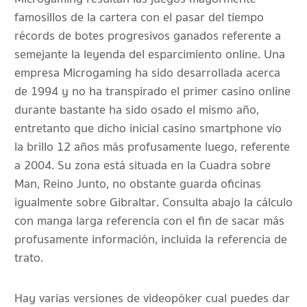
famosillos de la cartera con el pasar del tiempo
récords de botes progresivos ganados referente a
semejante la leyenda del esparcimiento online. Una
empresa Microgaming ha sido desarrollada acerca
de 1994 y no ha transpirado el primer casino online
durante bastante ha sido osado el mismo año,
entretanto que dicho inicial casino smartphone vio
la brillo 12 años más profusamente luego, referente
a 2004. Su zona está situada en la Cuadra sobre
Man, Reino Junto, no obstante guarda oficinas
igualmente sobre Gibraltar. Consulta abajo la cálculo
con manga larga referencia con el fin de sacar más
profusamente información, incluida la referencia de
trato.
Hay varias versiones de videopóker cual puedes dar