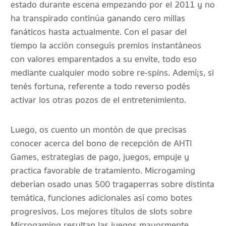
estado durante escena empezando por el 2011 y no
ha transpirado continúa ganando cero millas
fanáticos hasta actualmente. Con el pasar del
tiempo la acción conseguís premios instantáneos
con valores emparentados a su envite, todo eso
mediante cualquier modo sobre re-spins. Ademí¡s, si
tenés fortuna, referente a todo reverso podés
activar los otras pozos de el entretenimiento.
Luego, os cuento un montón de que precisas
conocer acerca del bono de recepción de AHTI
Games, estrategias de pago, juegos, empuje y
practica favorable de tratamiento. Microgaming
deberían osado unas 500 tragaperras sobre distinta
temática, funciones adicionales así­ como botes
progresivos. Los mejores títulos de slots sobre
Microgaming resultan las juegos mayormente