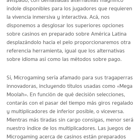
avispado, con demasiadas alternativas magnifico
índole disponibles para los jugadores que requieren
la vivencia inmersiva y interactiva. Acá, nos
disponemos a desglosar los superiores opciones
sobre casinos en preparado sobre América Latina
desplazándolo hacia el pelo proporcionaremos otra
referencia herramienta, igual que los alternativas
sobre idioma así­ como las métodos sobre pago.
Sí, Microgaming serí­a afamado para sus tragaperras
innovadoras, incluyendo títulos usadas como «Mega
Moolah». En función de qué decisión selecciones,
contarás con el pasar del tiempo más giros regalado
y multiplicadores de inferior posible, o viceversa.
Mientras más tiradas sin cargo consigas, menor será
nuestro índice de los multiplicadores. Las juegos de
Microgaming acerca de casinos están preparados