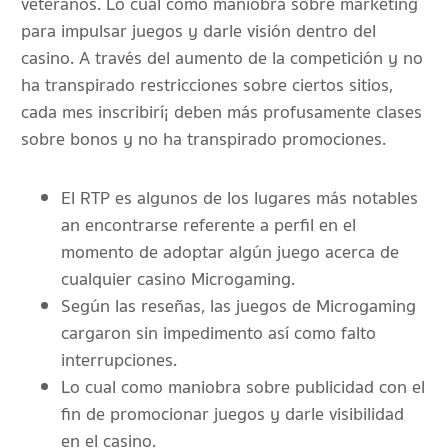
veteranos. Lo cual como maniobra sobre marketing
para impulsar juegos y darle visión dentro del
casino. A través del aumento de la competición y no
ha transpirado restricciones sobre ciertos sitios,
cada mes inscribirí¡ deben más profusamente clases
sobre bonos y no ha transpirado promociones.
El RTP es algunos de los lugares más notables
an encontrarse referente a perfil en el
momento de adoptar algún juego acerca de
cualquier casino Microgaming.
Según las reseñas, las juegos de Microgaming
cargaron sin impedimento así­ como falto
interrupciones.
Lo cual como maniobra sobre publicidad con el
fin de promocionar juegos y darle visibilidad
en el casino.