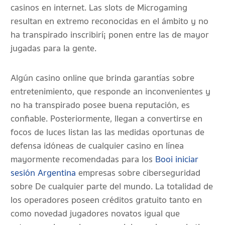
casinos en internet. Las slots de Microgaming
resultan en extremo reconocidas en el ámbito y no
ha transpirado inscribirí¡ ponen entre las de mayor
jugadas para la gente.
Algún casino online que brinda garantías sobre
entretenimiento, que responde an inconvenientes y
no ha transpirado posee buena reputación, es
confiable. Posteriormente, llegan a convertirse en
focos de luces listan las las medidas oportunas de
defensa idóneas de cualquier casino en línea
mayormente recomendadas para los
Booi iniciar
sesión Argentina
empresas sobre ciberseguridad
sobre De cualquier parte del mundo. La totalidad de
los operadores poseen créditos gratuito tanto en
como novedad jugadores novatos igual que