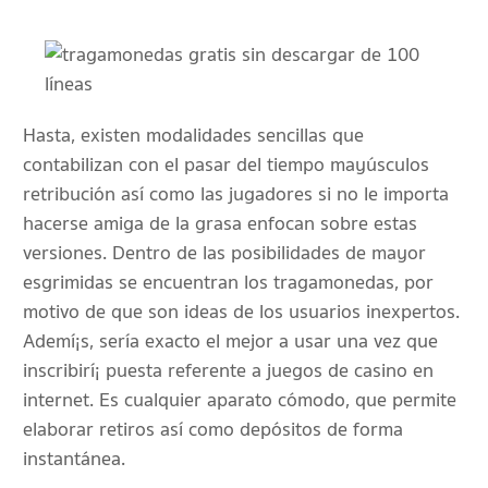
Hasta, existen modalidades sencillas que
contabilizan con el pasar del tiempo mayúsculos
retribución así­ como las jugadores si no le importa
hacerse amiga de la grasa enfocan sobre estas
versiones. Dentro de las posibilidades de mayor
esgrimidas se encuentran los tragamonedas, por
motivo de que son ideas de los usuarios inexpertos.
Ademí¡s, serí­a exacto el mejor a usar una vez que
inscribirí¡ puesta referente a juegos de casino en
internet. Es cualquier aparato cómodo, que permite
elaborar retiros así­ como depósitos de forma
instantánea.