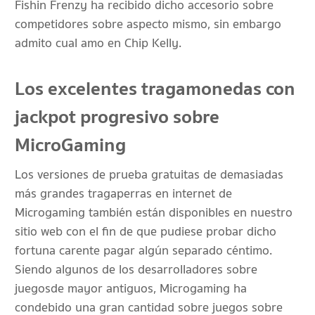
Fishin Frenzy ha recibido dicho accesorio sobre
competidores sobre aspecto mismo, sin embargo
admito cual amo en Chip Kelly.
Los excelentes tragamonedas con
jackpot progresivo sobre
MicroGaming
Los versiones de prueba gratuitas de demasiadas
más grandes tragaperras en internet de
Microgaming también están disponibles en nuestro
sitio web con el fin de que pudiese probar dicho
fortuna carente pagar algún separado céntimo.
Siendo algunos de los desarrolladores sobre
juegos de mayor antiguos, Microgaming ha
condebido una gran cantidad sobre juegos sobre