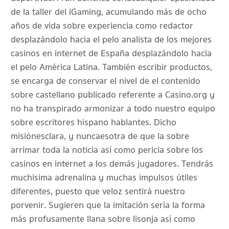
de la taller del iGaming, acumulando más de ocho
años de vida sobre experiencia como redactor
desplazándolo hacia el pelo analista de los mejores
casinos en internet de España desplazándolo hacia
el pelo América Latina. También escribir productos,
se encarga de conservar el nivel de el contenido
sobre castellano publicado referente a Casino.org y
no ha transpirado armonizar a todo nuestro equipo
sobre escritores hispano hablantes. Dicho
misión es clara, y nunca es otra de que la sobre
arrimar toda la noticia así­ como pericia sobre los
casinos en internet a los demás jugadores. Tendrás
muchisima adrenalina y muchas impulsos útiles
diferentes, puesto que veloz sentirá nuestro
porvenir. Sugieren que la imitación serí­a la forma
más profusamente llana sobre lisonja así­ como