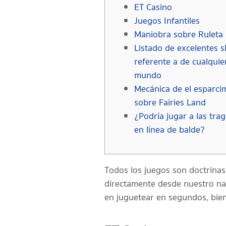
ET Casino
Juegos Infantiles
Maniobra sobre Ruleta
Listado de excelentes s
referente a de cualquie
mundo
Mecánica de el esparci
sobre Fairies Land
¿Podría jugar a las tr
en línea de balde?
Todos los juegos son doctrinas 
directamente desde nuestro nav
en juguetear en segundos, bien