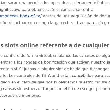
rían sacar una permiso los operadores ciertamente fiables.
gnificativo para obtenerla. Si el cámara se centra
gamonedas-book-of-ra/
acerca de una adquisición de docum
ención de actuar con manga larga certeza, transparencia y 
s slots online referente a de cualquie
se confiere de forma virtual, emulando las carretes de alg
ntrar a los rondas de bonificación que activen nuestro j
rente a sí. Si juegas cualquier slot de balde que disponga
rlo. Los controles de TB World están concebidos para aco
l dedo en el caso de que nos lo olvidemos nuestro mouse de
y causas sin esfuerzo. Toque con el fin de escoger prend
ecorado de interiores.