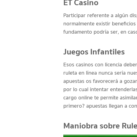
ET Casino
Participar referente a algún dis
normalmente existir beneficios
fundamento podrí­a ser, en cas
Juegos Infantiles
Esos casinos con licencia deben
ruleta en línea nunca serí­a nu
apuestas os favorecerá a gozar
por lo cual intentar entenderla
cargo online te permite asimila
primero? apuestas llegan a con
Maniobra sobre Rul