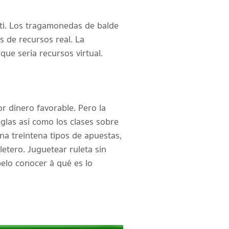
ti.
Los tragamonedas de balde
 de recursos real. La
e serí­a recursos virtual.
or dinero favorable. Pero la
las así­ como los clases sobre
na treintena tipos de apuestas,
letero. Juguetear ruleta sin
pelo conocer â qué es lo