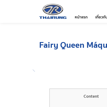
หน้าแรก
เกี่ยวกั
Fairy Queen Máqu
Content