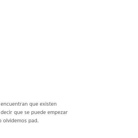
e encuentran que existen
e decir que se puede empezar
o olvidemos pad.