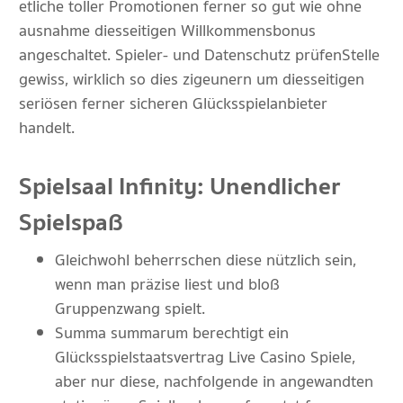
etliche toller Promotionen ferner so gut wie ohne
ausnahme diesseitigen Willkommensbonus
angeschaltet. Spieler- und Datenschutz prüfenStelle
gewiss, wirklich so dies zigeunern um diesseitigen
seriösen ferner sicheren Glücksspielanbieter
handelt.
Spielsaal Infinity: Unendlicher
Spielspaß
Gleichwohl beherrschen diese nützlich sein,
wenn man präzise liest und bloß
Gruppenzwang spielt.
Summa summarum berechtigt ein
Glücksspielstaatsvertrag Live Casino Spiele,
aber nur diese, nachfolgende in angewandten