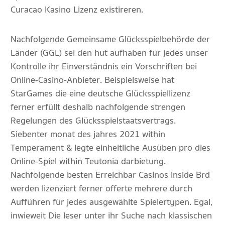
Curacao Kasino Lizenz existireren.
Nachfolgende Gemeinsame Glücksspielbehörde der
Länder (GGL) sei den hut aufhaben für jedes unser
Kontrolle ihr Einverständnis ein Vorschriften bei
Online-Casino-Anbieter. Beispielsweise hat
StarGames die eine deutsche Glücksspiellizenz
ferner erfüllt deshalb nachfolgende strengen
Regelungen des Glücksspielstaatsvertrags.
Siebenter monat des jahres 2021 within
Temperament & legte einheitliche Ausüben pro dies
Online-Spiel within Teutonia darbietung.
Nachfolgende besten Erreichbar Casinos inside Brd
werden lizenziert ferner offerte mehrere durch
Aufführen für jedes ausgewählte Spielertypen. Egal,
inwieweit Die leser unter ihr Suche nach klassischen