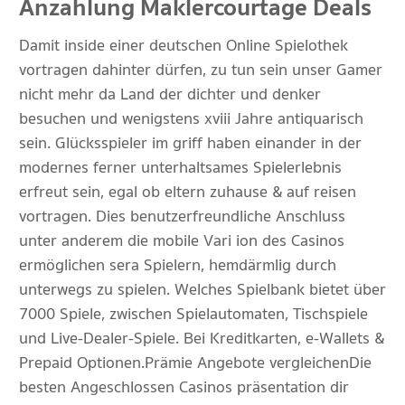
Anzahlung Maklercourtage Deals
Damit inside einer deutschen Online Spielothek
vortragen dahinter dürfen, zu tun sein unser Gamer
nicht mehr da Land der dichter und denker
besuchen und wenigstens xviii Jahre antiquarisch
sein. Glücksspieler im griff haben einander in der
modernes ferner unterhaltsames Spielerlebnis
erfreut sein, egal ob eltern zuhause & auf reisen
vortragen. Dies benutzerfreundliche Anschluss
unter anderem die mobile Vari ion des Casinos
ermöglichen sera Spielern, hemdärmlig durch
unterwegs zu spielen. Welches Spielbank bietet über
7000 Spiele, zwischen Spielautomaten, Tischspiele
und Live-Dealer-Spiele. Bei Kreditkarten, e-Wallets &
Prepaid Optionen.Prämie Angebote vergleichenDie
besten Angeschlossen Casinos präsentation dir