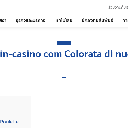
ร่วมงานกับเ
บเรา
ธุรกิจและบริการ
เทคโนโลยี
นักลงทุนสัมพันธ์
กา
in-casino com Colorata di n
Roulette