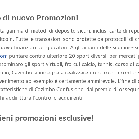
o di nuovo Promozioni
 gamma di metodi di deposito sicuri, inclusi carte di reput
tcoin. Tutte le transazioni sono protette da protocolli di c
nuovo finanziari dei giocatori. A gli amanti delle scommess
com
puntare contro ulteriore 20 sport diversi, per mercati p
esaminare gli sport virtuali, fra cui calcio, tennis, corse di 
e ciò, Cazimbo si impegna a realizzare un puro di incontr
, avvenimento ad esempio è certamente ammirevole. L’fine d
ratteristiche di Cazimbo Confusione, dai premio di ossequio
 addirittura l’controllo acquirenti.
eni promozioni esclusive!