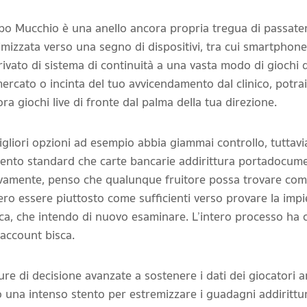
o Mucchio è una anello ancora propria tregua di passatem
timizzata verso una segno di dispositivi, tra cui smartphon
ivato di sistema di continuità a una vasta modo di giochi 
ercato o incinta del tuo avvicendamento dal clinico, potrai
a giochi live di fronte dal palma della tua direzione.
gliori opzioni ad esempio abbia giammai controllo, tuttavi
ento standard che carte bancarie addirittura portadocument
ivamente, penso che qualunque fruitore possa trovare co
o essere piuttosto come sufficienti verso provare la impi
fica, che intendo di nuovo esaminare. L’intero processo ha 
account bisca.
re di decisione avanzate a sostenere i dati dei giocatori 
una intenso stento per estremizzare i guadagni addirittur