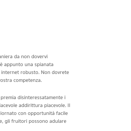
aniera da non dovervi
 è appunto una spianata
 internet robusto.
Non dovrete
 vostra competenza.
 premia disinteressatamente i
acevole addirittura piacevole. Il
iornato con opportunità facile
e, gli fruitori possono adulare