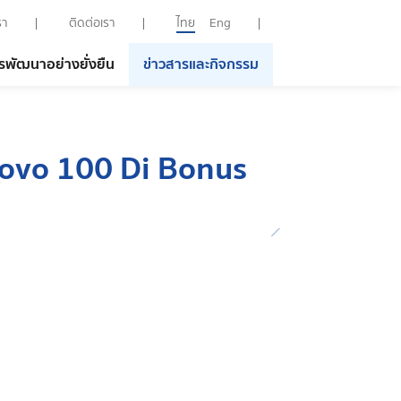
รา
ติดต่อเรา
ไทย
Eng
รพัฒนาอย่างยั่งยืน
ข่าวสารและกิจกรรม
uovo 100 Di Bonus