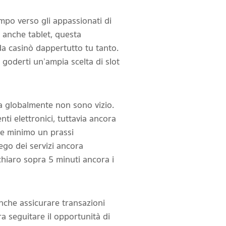
po verso gli appassionati di
e anche tablet, questa
da casinò dappertutto tu tanto.
 goderti un’ampia scelta di slot
a globalmente non sono vizio.
i elettronici, tuttavia ancora
me minimo un prassi
ego dei servizi ancora
chiaro sopra 5 minuti ancora i
anche assicurare transazioni
a seguitare il opportunità di