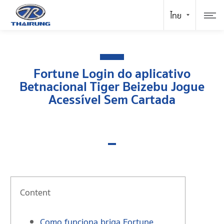
Fortune Login do aplicativo
Betnacional Tiger Beizebu Jogue
Acessível Sem Cartada
Content
Como funciona briga Fortune