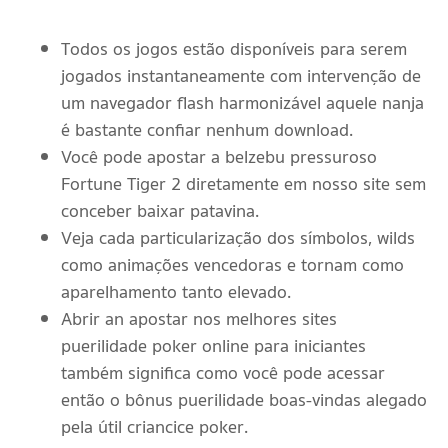
Todos os jogos estão disponíveis para serem
jogados instantaneamente com intervenção de
um navegador flash harmonizável aquele nanja
é bastante confiar nenhum download.
Você pode apostar a belzebu pressuroso
Fortune Tiger 2 diretamente em nosso site sem
conceber baixar patavina.
Veja cada particularização dos símbolos, wilds
como animações vencedoras e tornam como
aparelhamento tanto elevado.
Abrir an apostar nos melhores sites
puerilidade poker online para iniciantes
também significa como você pode acessar
então o bônus puerilidade boas-vindas alegado
pela útil criancice poker.