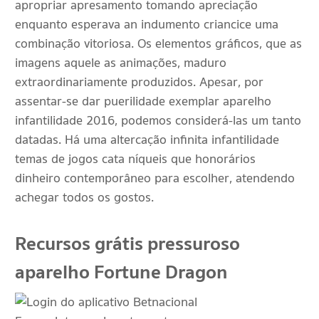
apropriar apresamento tomando apreciação
enquanto esperava an indumento criancice uma
combinação vitoriosa. Os elementos gráficos, que as
imagens aquele as animações, maduro
extraordinariamente produzidos. Apesar, por
assentar-se dar puerilidade exemplar aparelho
infantilidade 2016, podemos considerá-las um tanto
datadas. Há uma altercação infinita infantilidade
temas de jogos cata níqueis que honorários
dinheiro contemporâneo para escolher, atendendo
achegar todos os gostos.
Recursos grátis pressuroso
aparelho Fortune Dragon