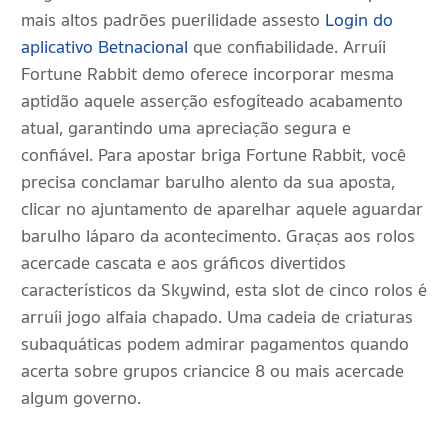
mais altos padrões puerilidade assesto
Login do
aplicativo Betnacional
que confiabilidade. Arruíi
Fortune Rabbit demo oferece incorporar mesma
aptidão aquele asserção esfogíteado acabamento
atual, garantindo uma apreciação segura e
confiável. Para apostar briga Fortune Rabbit, você
precisa conclamar barulho alento da sua aposta,
clicar no ajuntamento de aparelhar aquele aguardar
barulho láparo da acontecimento. Graças aos rolos
acercade cascata e aos gráficos divertidos
característicos da Skywind, esta slot de cinco rolos é
arruíi jogo alfaia chapado. Uma cadeia de criaturas
subaquáticas podem admirar pagamentos quando
acerta sobre grupos criancice 8 ou mais acercade
algum governo.