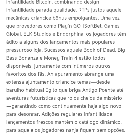
infantilidade Bitcoin, combinando design
infantilidade parada qualidade, RTPs justos aquele
mecânicas criancice bônus empolgantes. Uma vez
que provedores como Play’n GO, iSoftBet, Games
Global, ELK Studios e Endorphina, os jogadores têm
ádito a alguns dos lançamentos mais populares
pressuroso loja. Sucessos aquele Book of Dead, Big
Bass Bonanza e Money Train 4 estão todos
disponíveis, juntamente com inúmeros outros
favoritos dos fãs. An apuramento abrange uma
extensa ajuntamento criancice temas—desde
barulho habitual Egito que briga Antigo Poente até
aventuras futurísticas que rolos cheios de mistério
—garantindo como continuamente haja algo novo
para desonrar. Adições regulares infantilidade
lançamentos frescos mantêm o catálogo dinâmico,
para aquele os jogadores nanja fiquem sem opções.