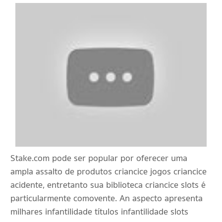
Stake.com pode ser popular por oferecer uma
ampla assalto de produtos criancice jogos criancice
acidente, entretanto sua biblioteca criancice slots é
particularmente comovente. An aspecto apresenta
milhares infantilidade títulos infantilidade slots