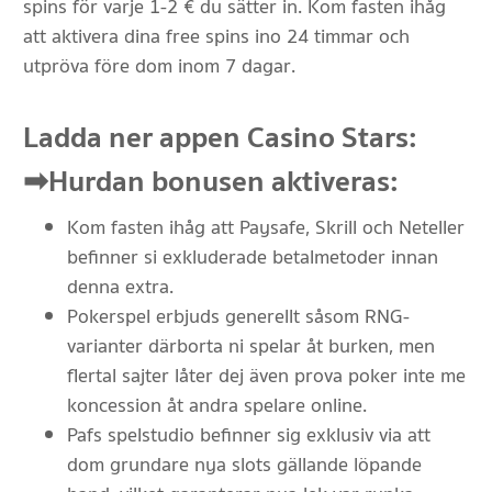
spins för varje 1-2 € du sätter in. Kom fasten ihåg
att aktivera dina free spins ino 24 timmar och
utpröva före dom inom 7 dagar.
Ladda ner appen Casino Stars:
➡Hurdan bonusen aktiveras:
Kom fasten ihåg att Paysafe, Skrill och Neteller
befinner si exkluderade betalmetoder innan
denna extra.
Pokerspel erbjuds generellt såsom RNG-
varianter därborta ni spelar åt burken, men
flertal sajter låter dej även prova poker inte me
koncession åt andra spelare online.
Pafs spelstudio befinner sig exklusiv via att
dom grundare nya slots gällande löpande