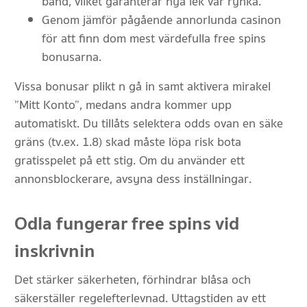
band, vilket garanterar nya lek var rynka.
Genom jämför pågående annorlunda casinon
för att finn dom mest värdefulla free spins
bonusarna.
Vissa bonusar plikt n gå in samt aktivera mirakel
”Mitt Konto”, medans andra kommer upp
automatiskt. Du tillåts selektera odds ovan en säke
gräns (tv.ex. 1.8) skad måste löpa risk bota
gratisspelet på ett stig. Om du använder ett
annonsblockerare, avsyna dess inställningar.
Odla fungerar free spins vid
inskrivnin
Det stärker säkerheten, förhindrar blåsa och
säkerställer regelefterlevnad. Uttagstiden av ett