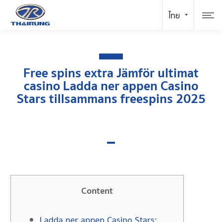
Free spins extra Jämför ultimat
casino Ladda ner appen Casino
Stars tillsammans freespins 2025
Content
Ladda ner appen Casino Stars: