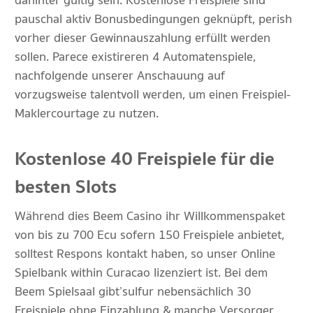
dahinter gültig sein. Kostenlose Freispiele sind
pauschal aktiv Bonusbedingungen geknüpft, perish
vorher dieser Gewinnauszahlung erfüllt werden
sollen.
Parece existireren 4 Automatenspiele,
nachfolgende unserer Anschauung auf
vorzugsweise talentvoll werden, um einen Freispiel-
Maklercourtage zu nutzen.
Kostenlose 40 Freispiele für die
besten Slots
Während dies Beem Casino ihr Willkommenspaket
von bis zu 700 Ecu sofern 150 Freispiele anbietet,
solltest Respons kontakt haben, so unser Online
Spielbank within Curacao lizenziert ist. Bei dem
Beem Spielsaal gibt’sulfur nebensächlich 30
Freispiele ohne Einzahlung & manche Versorger