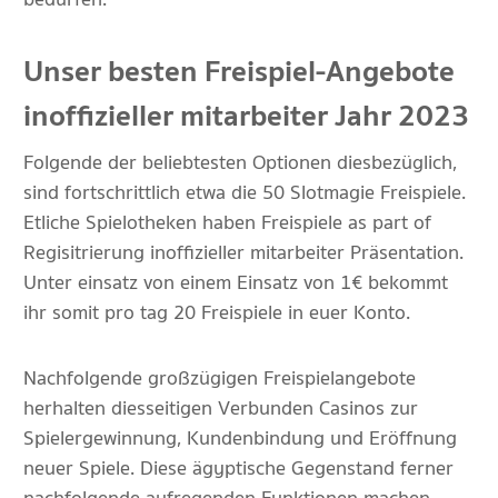
Unser besten Freispiel-Angebote
inoffizieller mitarbeiter Jahr 2023
Folgende der beliebtesten Optionen diesbezüglich,
sind fortschrittlich etwa die 50 Slotmagie Freispiele.
Etliche Spielotheken haben Freispiele as part of
Regisitrierung inoffizieller mitarbeiter Präsentation.
Unter einsatz von einem Einsatz von 1€ bekommt
ihr somit pro tag 20 Freispiele in euer Konto.
Nachfolgende großzügigen Freispielangebote
herhalten diesseitigen Verbunden Casinos zur
Spielergewinnung, Kundenbindung und Eröffnung
neuer Spiele. Diese ägyptische Gegenstand ferner