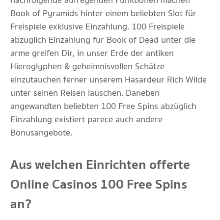
nachfolgende aufregenden Funktionen machen
Book of Pyramids hinter einem beliebten Slot für
Freispiele exklusive Einzahlung. 100 Freispiele
abzüglich Einzahlung für Book of Dead unter die
arme greifen Dir, in unser Erde der antiken
Hieroglyphen & geheimnisvollen Schätze
einzutauchen ferner unserem Hasardeur Rich Wilde
unter seinen Reisen lauschen. Daneben
angewandten beliebten 100 Free Spins abzüglich
Einzahlung existiert parece auch andere
Bonusangebote.
Aus welchen Einrichten offerte
Online Casinos 100 Free Spins
an?