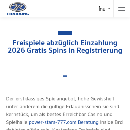
Freispiele abzüglich Einzahlung
2026 Gratis Spins in Registrierung
Der erstklassiges Spielangebot, hohe Gewissheit
unter anderem die gültige Erlaubnisschein sie sind
kernstück, um als bestes Erreichbar Casino und
Spielhalle
power-stars-777.com Beratung
inside Brd