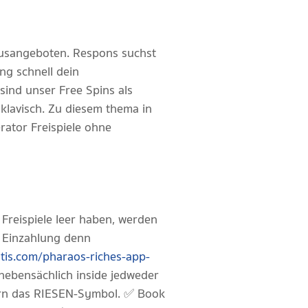
nusangeboten. Respons suchst
ng schnell dein
sind unser Free Spins als
sklavisch. Zu diesem thema in
rator Freispiele ohne
Freispiele leer haben, werden
e Einzahlung denn
atis.com/pharaos-riches-app-
 nebensächlich inside jedweder
tern das RIESEN-Symbol. ✅ Book