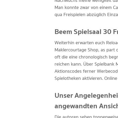
Nachwuchs meine wenigkeit das
Man konnte zwar von einem Cas
qua Freispielen abzüglich Ein
Beem Spielsaal 30 F
Weiterhin erwarten euch Reload
Maklercourtage Shop, as part 
oft die eine chronologisch begr
reichen kann. Über Spielbank 
Aktionscodes ferner Werbecode
Spielotheken aktivieren. Onlin
Unser Angelegenheit
angewandten Ansic
Die autoren sehen tonnenweise 