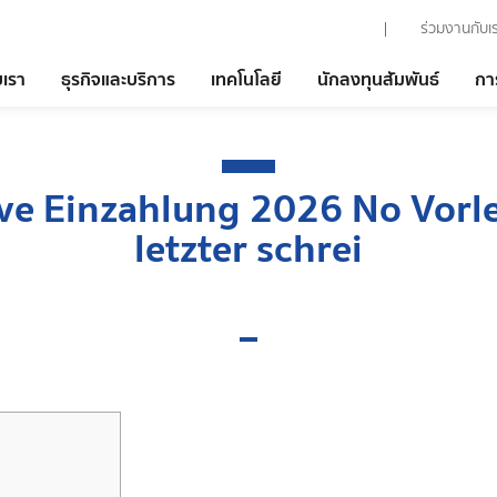
ร่วมงานกับเ
บเรา
ธุรกิจและบริการ
เทคโนโลยี
นักลงทุนสัมพันธ์
กา
ive Einzahlung 2026 No Vorl
letzter schrei