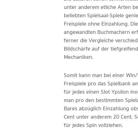
unter anderem etliche Arten be
beliebten Spielsaal-Spiele gen
Freispiele ohne Einzahlung. Di
angewandten Buchmachern erfo
ferner die Vergleiche verschie
Bildschärfe auf der tiefgreife
Mechaniken.
Somit kann man bei einer Win/
Freispiele pro das Spielbank am
für jedes einen Slot Ypsilon ino
man pro den bestimmten Spiela
Bares abzüglich Einzahlung obs
Cent unter anderem 20 Cent. Se
für jedes Spin vollziehen.