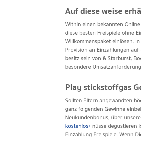
Auf diese weise erh
Within einen bekannten Online
diese besten Freispiele ohne E
Willkommenspaket einlösen, in 
Provision an Einzahlungen auf 
besitz sein von & Starburst, B
besondere Umsatzanforderung
Play stickstoffgas G
Sollten Eltern angewandten höc
ganz folgenden Gewinne einbeh
Neukundenbonus, über unserem 
kostenlos/
nüsse degustieren kö
Einzahlung Freispiele. Wenn D