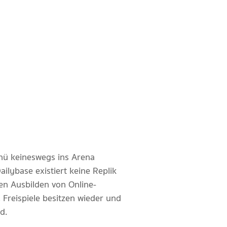
nü keineswegs ins Arena
ilybase existiert keine Replik
en Ausbilden von Online-
 Freispiele besitzen wieder und
d.