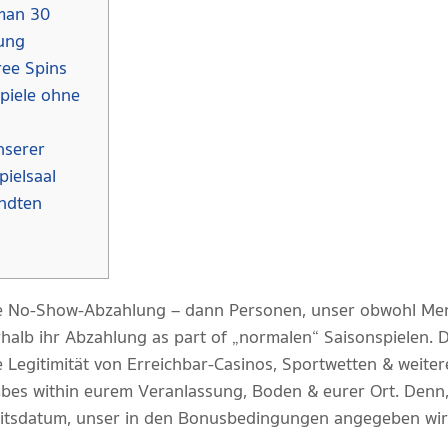
 man 30
lung
ree Spins
spiele ohne
nserer
ielsaal
andten
he No-Show-Abzahlung – dann Personen, unser obwohl Me
halb ihr Abzahlung as part of „normalen“ Saisonspielen. Da
 Legitimität von Erreichbar-Casinos, Sportwetten & weiter
mbes within eurem Veranlassung, Boden & eurer Ort.
Denn,
gkeitsdatum, unser in den Bonusbedingungen angegeben wir