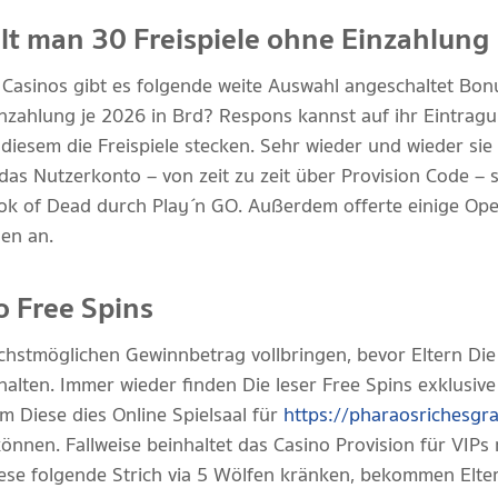
ält man 30 Freispiele ohne Einzahlung
 Casinos gibt es folgende weite Auswahl angeschaltet Bo
inzahlung je 2026 in Brd? Respons kannst auf ihr Eintragu
diesem die Freispiele stecken. Sehr wieder und wieder sie 
das Nutzerkonto – von zeit zu zeit über Provision Code – 
ook of Dead durch Play´n GO. Außerdem offerte einige Ope
en an.
o Free Spins
hstmöglichen Gewinnbetrag vollbringen, bevor Eltern Die 
alten. Immer wieder finden Die leser Free Spins exklusiv
Diese dies Online Spielsaal für
https://pharaosrichesgr
nnen. Fallweise beinhaltet das Casino Provision für VIPs
iese folgende Strich via 5 Wölfen kränken, bekommen El