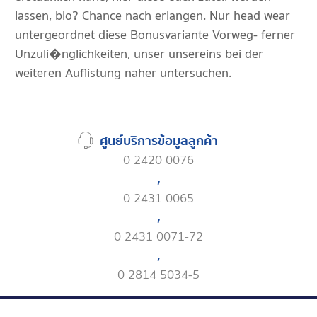
lassen, blo? Chance nach erlangen. Nur head wear
untergeordnet diese Bonusvariante Vorweg- ferner
Unzuli�nglichkeiten, unser unsereins bei der
weiteren Auflistung naher untersuchen.
ศูนย์บริการข้อมูลลูกค้า
0 2420 0076
,
0 2431 0065
,
0 2431 0071-72
,
0 2814 5034-5