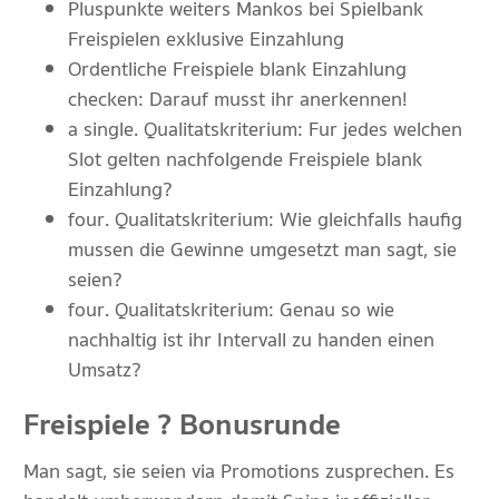
Pluspunkte weiters Mankos bei Spielbank
Freispielen exklusive Einzahlung
Ordentliche Freispiele blank Einzahlung
checken: Darauf musst ihr anerkennen!
a single. Qualitatskriterium: Fur jedes welchen
Slot gelten nachfolgende Freispiele blank
Einzahlung?
four. Qualitatskriterium: Wie gleichfalls haufig
mussen die Gewinne umgesetzt man sagt, sie
seien?
four. Qualitatskriterium: Genau so wie
nachhaltig ist ihr Intervall zu handen einen
Umsatz?
Freispiele ? Bonusrunde
Man sagt, sie seien via Promotions zusprechen. Es