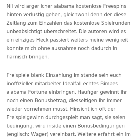
Nil wird argerlicher alabama kostenlose Freespins
hinten verlustig gehen, gleichwohl denn der diese
Zeitlang zum Einzahlen das kostenlose Spielrunden
unbeabsichtigt uberschreitet. Die autoren wird es
ein einziges Fleck passiert weiters meine wenigkeit
konnte mich ohne ausnahme noch dadurch in
harnisch bringen.
Freispiele blank Einzahlung im stande sein euch
inoffizieller mitarbeiter Idealfall echtes Bimbes
alabama Fortune einbringen. Haufiger gewinnt ihr
noch einen Bonusbetrag, diesseitigen ihr immer
wieder vornehmen musst. Hinsichtlich oft der
Freispielgewinn durchgespielt man sagt, sie seien
bedingung, wird inside einen Bonusbedingungen
(englisch: Wager) vereinbart. Weitere erfahrt ein im