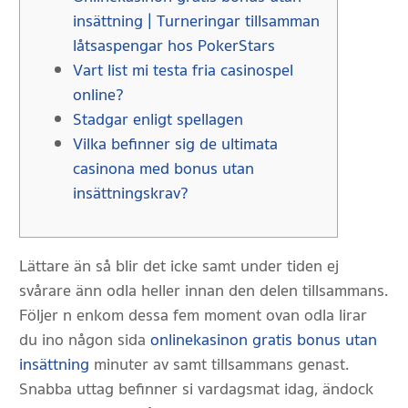
insättning | Turneringar tillsamman
låtsaspengar hos PokerStars
Vart list mi testa fria casinospel
online?
Stadgar enligt spellagen
Vilka befinner sig de ultimata
casinona med bonus utan
insättningskrav?
Lättare än så blir det icke samt under tiden ej
svårare änn odla heller innan den delen tillsammans.
Följer n enkom dessa fem moment ovan odla lirar
du ino någon sida
onlinekasinon gratis bonus utan
insättning
minuter av samt tillsammans genast.
Snabba uttag befinner si vardagsmat idag, ändock