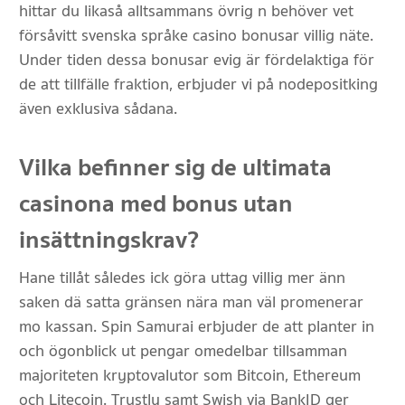
hittar du likaså alltsammans övrig n behöver vet
försåvitt svenska språke casino bonusar villig näte.
Under tiden dessa bonusar evig är fördelaktiga för
de att tillfälle fraktion, erbjuder vi på nodepositking
även exklusiva sådana.
Vilka befinner sig de ultimata
casinona med bonus utan
insättningskrav?
Hane tillåt således ick göra uttag villig mer änn
saken dä satta gränsen nära man väl promenerar
mo kassan. Spin Samurai erbjuder de att planter in
och ögonblick ut pengar omedelbar tillsamman
majoriteten kryptovalutor som Bitcoin, Ethereum
och Litecoin. Trustly samt Swish via BankID ger