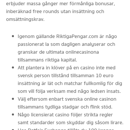
erbjuder massa gånger mer förmånliga bonusar,
inberäknad free rounds utan insättning och
omsättningskrav.
Igenom gällande RiktigaPengar.com är någo
passionerat la som dagligen analyserar och
granskar de ultimata onlinecasinona
tillsammans riktiga kapital.
Att plantera in klöver på en casino inte med
svensk person tillstånd tillsamman 10 euro
insättning är lät och matchar fullkomlig för dig
som vill följa verksam med någo ledsen insats.
Välj eftersom enbart svenska online casinon
tillsammans tydliga stadgar och flink stöd.
Någo licensierat casino följer strikta regler
samt standarder som skyddar dig såsom lirare.