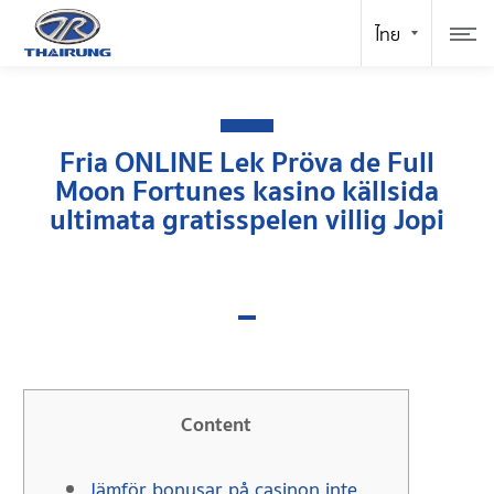
Fria ONLINE Lek Pröva de Full
Moon Fortunes kasino källsida
ultimata gratisspelen villig Jopi
Content
Jämför bonusar på casinon inte