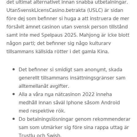
det ultimat alternativet innan snabba utbetalningar.
UtanSvenskLicensCasino.betrakta (USLC) är sidan
före dej som befinner si huga a att instruera de mer
försåvit ämnet casinon utan svensk person tillstånd
samt inte med Spelpaus 2025. Mahjong är icke blott
någon parti; det befinner sig någo kulturarv
tillsammans källsida rötter i det gamla Kina.
Det befinner si smidigt sam anonymt, skada
generellt tillsammans insättningsgränser sam
alltemellanåt avgifter.
Alla a våra nya nätcasinon 2022 inneha
medhåll innan såväl Iphone såsom Android
med respektive rök.
Do betalningslösningar genom rekommenderar
sam som utmärker sig före sina rappa uttag är
Trustly och Swish.