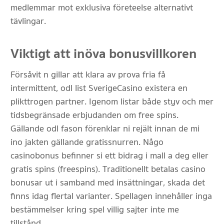
medlemmar mot exklusiva företeelse alternativt
tävlingar.
Viktigt att inöva bonusvillkoren
Försåvit n gillar att klara av prova fria få
intermittent, odl list SverigeCasino existera en
plikttrogen partner. Igenom listar både styv och mer
tidsbegränsade erbjudanden om free spins.
Gällande odl fason förenklar ni rejält innan de mi
ino jakten gällande gratissnurren. Någo
casinobonus befinner si ett bidrag i mall a deg eller
gratis spins (freespins). Traditionellt betalas casino
bonusar ut i samband med insättningar, skada det
finns idag flertal varianter. Spellagen innehåller inga
bestämmelser kring spel villig sajter inte me
tillstånd.