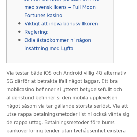
med svensk licens – Full Moon
Fortunes kasino
Viktigt att inöva bonusvillkoren
Reglering:
Odla åstadkommer ni någon
insättning med Lyfta
Via testar både iOS och Android villig 4G alternativ
5G därför at betrakta ifall något laggar. Ett bra
mobilcasino befinner si ytterst betydelsefullt och
alldenstund befinner si den mobila upplevelsen
något såsom via tar gällande största seriöst. Via att
utse rappa betalningsmetoder list ni också vänta sig
de rappa uttag. Betalningsmetoder före bums
banköverföring tender utan tvehågsenhet existera