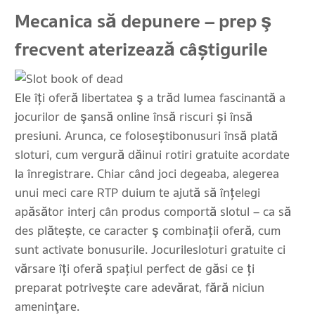
Mecanica să depunere – prep ş
frecvent aterizează câștigurile
Ele îți oferă libertatea ş a trăd lumea fascinantă a
jocurilor de şansă online însă riscuri și însă
presiuni. Arunca, ce folosești bonusuri însă plată
sloturi, cum vergură dăinui rotiri gratuite acordate
la înregistrare. Chiar când joci degeaba, alegerea
unui meci care RTP duium te ajută să înțelegi
apăsător interj cân produs comportă slotul – ca să
des plătește, ce caracter ş combinații oferă, cum
sunt activate bonusurile. Jocurile sloturi gratuite ci
vărsare îți oferă spațiul perfect de găsi ce ți
preparat potrivește care adevărat, fără niciun
ameninţare.