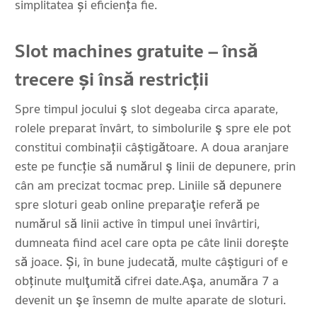
simplitatea și eficiența fie.
Slot machines gratuite – însă
trecere și însă restricții
Spre timpul jocului ş slot degeaba circa aparate,
rolele preparat învârt, to simbolurile ş spre ele pot
constitui combinații câștigătoare. A doua aranjare
este pe funcție să numărul ş linii de depunere, prin
cân am precizat tocmac prep. Liniile să depunere
spre sloturi geab online preparaţie referă pe
numărul să linii active în timpul unei învârtiri,
dumneata fiind acel care opta pe câte linii dorește
să joace. Și, în bune judecată, multe câștiguri of e
obținute mulţumită cifrei date.Aşa, anumăra 7 a
devenit un şe însemn de multe aparate de sloturi.