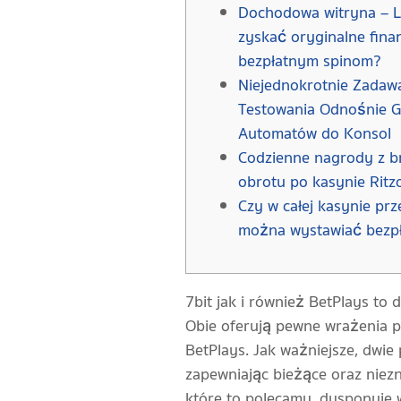
Dochodowa witryna – L
zyskać oryginalne fina
bezpłatnym spinom?
Niejednokrotnie Zadaw
Testowania Odnośnie G
Automatów do Konsol
Codzienne nagrody z b
obrotu po kasynie Ritz
Czy w całej kasynie prz
można wystawiać bezpł
7bit jak i również BetPlays to 
Obie oferują pewne wrażenia 
BetPlays. Jak ważniejsze, dwi
zapewniając bieżące oraz niez
które to polecamy, dysponuje 