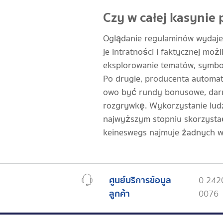
Czy w całej kasynie
Oglądanie regulaminów wydaje 
je intratności i faktycznej mo
eksplorowanie tematów, symboli
Po drugie, producenta automató
owo być rundy bonusowe, darmo
rozgrywkę. Wykorzystanie ludz
najwyższym stopniu skorzystać
keineswegs najmuje żadnych war
ศูนย์บริการข้อมูล
0 242
ลูกค้า
0076