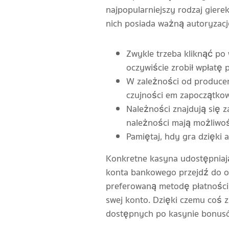
najpopularniejszy rodzaj giere
nich posiada ważną autoryzacj
Zwykle trzeba kliknąć po
oczywiście zrobił wpłatę 
W zależności od producen
czujności em zapoczątkowa
Należności znajdują się z
należności mają możliwoś
Pamiętaj, hdy gra dzięki
Konkretne kasyna udostępniają
konta bankowego przejdź do od
preferowaną metodę płatności,
swej konto. Dzięki czemu coś z
dostępnych po kasynie bonus