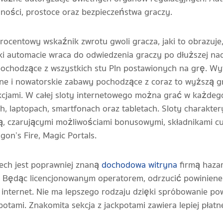
lności, prostoce oraz bezpieczeństwa graczy.
ocentowy wskaźnik zwrotu gwoli gracza, jaki to obrazuje,
 automacie wraca do odwiedzenia graczy po dłuższej nadzi
 pochodzące z wszystkich stu Pln postawionych na grę. 
ne i nowatorskie zabawy pochodzące z coraz to wyższą gr
cjami. W całej sloty internetowego można grać w każdeg
, laptopach, smartfonach oraz tabletach. Sloty charakter
ą, czarującymi możliwościami bonusowymi, składnikami c
gon’s Fire, Magic Portals.
ech jest poprawniej znaną
dochodowa witryna
firmą hazar
 Będąc licencjonowanym operatorem, odrzucić powiniene
internet. Nie ma lepszego rodzaju dzięki spróbowanie pow
tami. Znakomita sekcja z jackpotami zawiera lepiej płatne