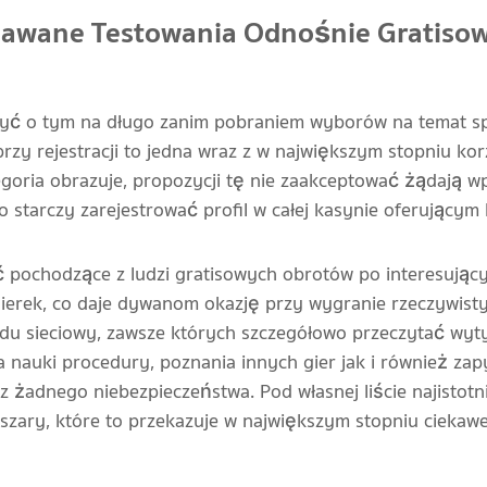
dawane Testowania Odnośnie Gratis
yć o tym na długo zanim pobraniem wyborów na temat sp
zy rejestracji to jedna wraz z w największym stopniu kor
egoria obrazuje, propozycji tę nie zaakceptować żądają 
 starczy zarejestrować profil w całej kasynie oferującym 
 pochodzące z ludzi gratisowych obrotów po interesując
rek, co daje dywanom okazję przy wygranie rzeczywistych
u sieciowy, zawsze których szczegółowo przeczytać wyty
a nauki procedury, poznania innych gier jak i również za
 żadnego niebezpieczeństwa. Pod własnej liście najistotn
zary, które to przekazuje w największym stopniu ciekawe