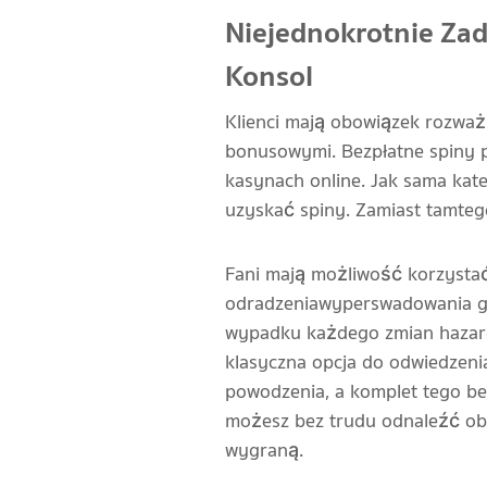
Niejednokrotnie Za
Konsol
Klienci mają obowiązek rozważ
bonusowymi. Bezpłatne spiny pr
kasynach online. Jak sama kat
uzyskać spiny. Zamiast tamtego
Fani mają możliwość korzystać
odradzeniawyperswadowania gie
wypadku każdego zmian hazard
klasyczna opcja do odwiedzeni
powodzenia, a komplet tego bez
możesz bez trudu odnaleźć obs
wygraną.