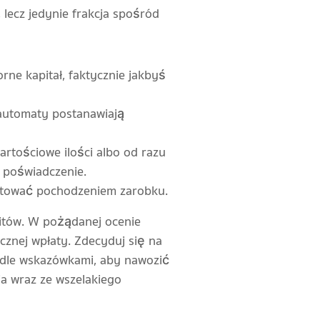
 lecz jedynie frakcja spośród
ne kapitał, faktycznie jakbyś
automaty postanawiają
artościowe ilości albo od razu
 poświadczenie.
eptować pochodzeniem zarobku.
itów. W pożądanej ocenie
znej wpłaty. Zdecyduj się na
edle wskazówkami, aby nawozić
ia wraz ze wszelakiego