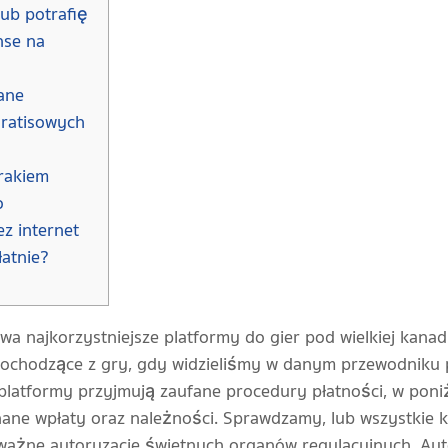
ub potrafię
nse na
ane
ratisowych
rakiem
o
ez internet
atnie?
dwa najkorzystniejsze platformy do gier pod wielkiej kanad
pochodzące z gry, gdy widzieliśmy w danym przewodniku
e platformy przyjmują zaufane procedury płatności, w pon
nane wpłaty oraz należności.
Sprawdzamy, lub wszystkie 
ważne autoryzacje świetnych organów regulacyjnych. Aut