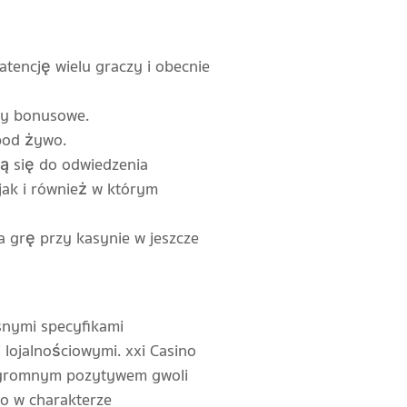
tencję wielu graczy i obecnie
dy bonusowe.
 pod żywo.
ją się do odwiedzenia
 jak i również w którym
ia grę przy kasynie w jeszcze
asnymi specyfikami
lojalnościowymi. xxi Casino
t ogromnym pozytywem gwoli
to w charakterze