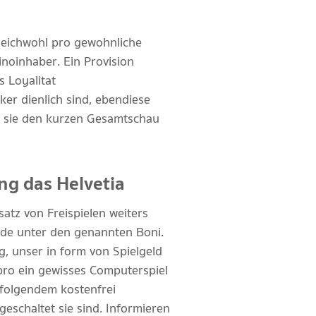
gleichwohl pro gewohnliche
noinhaber. Ein Provision
 Loyalitat
er dienlich sind, ebendiese
n sie den kurzen Gesamtschau
ng das Helvetia
tz von Freispielen weiters
ecode unter den genannten Boni.
g, unser in form von Spielgeld
pro ein gewisses Computerspiel
 folgendem kostenfrei
eschaltet sie sind. Informieren