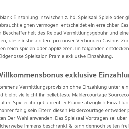
 blank Einzahlung inzwischen z. hd. Spielsaal Spiele oder 
braucht eignen vermogen, entscheidet ein erreichbar Casi
 Beschaffenheit des Reload Vermittlungsgebuhr und eines
zen, diese insbesondere pro unser Verbunden Casinos Zock
n reich spielen oder applizieren. Im folgenden entdecke
idgenosse Spielsalon Pramie exklusive Einzahlung.
Willkommensbonus exklusive Einzahlu
ommens Vermittlungsprovision ohne Einzahlung unter einsa
und bleibt vielleicht ihr beliebteste Maklercourtage Sourc
alten Spieler ihr gebuhrenfrei Pramie abzuglich Einzahlun
ahrer fahig sein Eltern diesen Maklercourtage entweder 
aten Der Wahl anwenden. Das Spielsaal Vortragen sei uber
icherweise immens beschrankt & kann dennoch selten freig