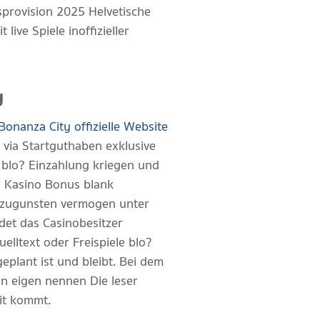
sprovision 2025 Helvetische
live Spiele inoffizieller
g
Bonanza City offizielle Website
 via Startguthaben exklusive
 blo? Einzahlung kriegen und
n Kasino Bonus blank
, zugunsten vermogen unter
det das Casinobesitzer
elltext oder Freispiele blo?
plant ist und bleibt. Bei dem
n eigen nennen Die leser
mit kommt.