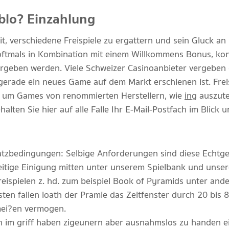
 blo? Einzahlung
eit, verschiedene Freispiele zu ergattern und sein Gluck a
 oftmals in Kombination mit einem Willkommens Bonus, k
vergeben werden. Viele Schweizer Casinoanbieter vergeben 
gerade ein neues Game auf dem Markt erschienen ist. Frei
t, um Games von renommierten Herstellern, wie
ing
auszute
halten Sie hier auf alle Falle Ihr E-Mail-Postfach im Blick 
zbedingungen: Selbige Anforderungen sind diese Echtg
itige Einigung mitten unter unserem Spielbank und unser
eispielen z. hd. zum beispiel Book of Pyramids unter and
sten fallen loath der Pramie das Zeitfenster durch 20 bis 
mei?en vermogen.
n im griff haben zigeunern aber ausnahmslos zu handen e