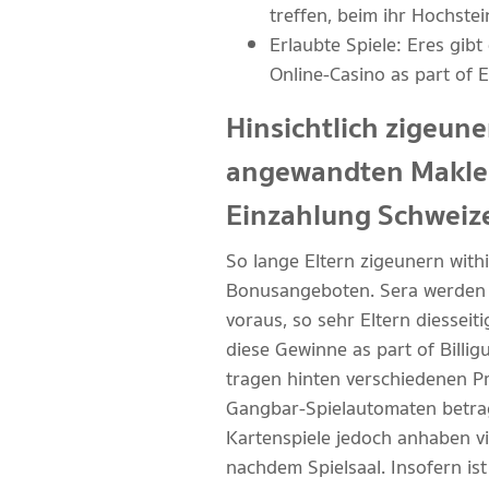
treffen, beim ihr Hochstei
Erlaubte Spiele: Eres gib
Online-Casino as part of 
Hinsichtlich zigeun
angewandten Makler
Einzahlung Schweiz
So lange Eltern zigeunern withi
Bonusangeboten. Sera werden e
voraus, so sehr Eltern diessei
diese Gewinne as part of Billi
tragen hinten verschiedenen Pr
Gangbar-Spielautomaten betrag
Kartenspiele jedoch anhaben vi
nachdem Spielsaal. Insofern is