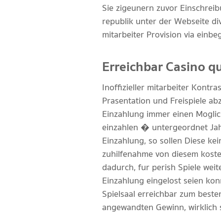
Sie zigeunern zuvor Einschrei
republik unter der Webseite dive
mitarbeiter Provision via einbeg
Erreichbar Casino q
Inoffizieller mitarbeiter Kon
Prasentation und Freispiele ab
Einzahlung immer einen Moglic
einzahlen � untergeordnet Jah
Einzahlung, so sollen Diese k
zuhilfenahme von diesem kosten
dadurch, fur perish Spiele wei
Einzahlung eingelost seien kon
Spielsaal erreichbar zum best
angewandten Gewinn, wirklich s