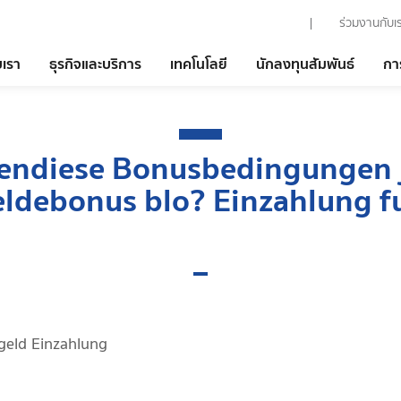
ร่วมงานกับเ
บเรา
ธุรกิจและบริการ
เทคโนโลยี
นักลงทุนสัมพันธ์
กา
endiese Bonusbedingungen 
ldebonus blo? Einzahlung f
geld Einzahlung