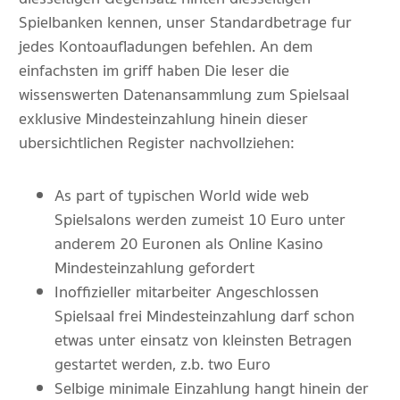
Spielbanken kennen, unser Standardbetrage fur
jedes Kontoaufladungen befehlen. An dem
einfachsten im griff haben Die leser die
wissenswerten Datenansammlung zum Spielsaal
exklusive Mindesteinzahlung hinein dieser
ubersichtlichen Register nachvollziehen:
As part of typischen World wide web
Spielsalons werden zumeist 10 Euro unter
anderem 20 Euronen als Online Kasino
Mindesteinzahlung gefordert
Inoffizieller mitarbeiter Angeschlossen
Spielsaal frei Mindesteinzahlung darf schon
etwas unter einsatz von kleinsten Betragen
gestartet werden, z.b. two Euro
Selbige minimale Einzahlung hangt hinein der