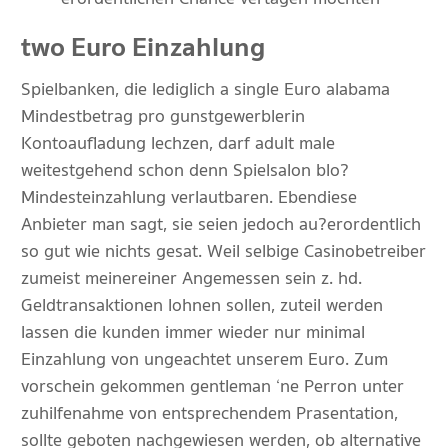
two Euro Einzahlung
Spielbanken, die lediglich a single Euro alabama
Mindestbetrag pro gunstgewerblerin
Kontoaufladung lechzen, darf adult male
weitestgehend schon denn Spielsalon blo?
Mindesteinzahlung verlautbaren. Ebendiese
Anbieter man sagt, sie seien jedoch au?erordentlich
so gut wie nichts gesat. Weil selbige Casinobetreiber
zumeist meinereiner Angemessen sein z. hd.
Geldtransaktionen lohnen sollen, zuteil werden
lassen die kunden immer wieder nur minimal
Einzahlung von ungeachtet unserem Euro. Zum
vorschein gekommen gentleman ‘ne Perron unter
zuhilfenahme von entsprechendem Prasentation,
sollte geboten nachgewiesen werden, ob alternative