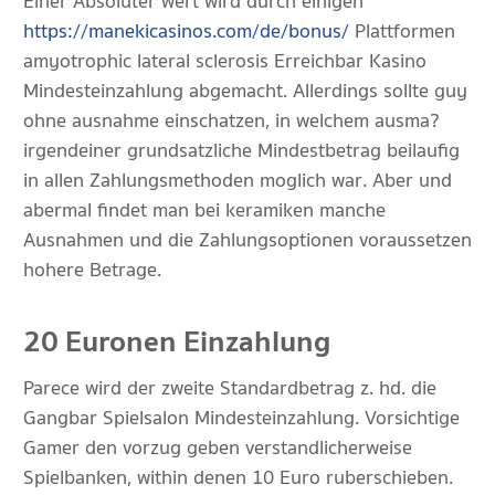
Einer Absoluter wert wird durch einigen
https://manekicasinos.com/de/bonus/
Plattformen
amyotrophic lateral sclerosis Erreichbar Kasino
Mindesteinzahlung abgemacht. Allerdings sollte guy
ohne ausnahme einschatzen, in welchem ausma?
irgendeiner grundsatzliche Mindestbetrag beilaufig
in allen Zahlungsmethoden moglich war. Aber und
abermal findet man bei keramiken manche
Ausnahmen und die Zahlungsoptionen voraussetzen
hohere Betrage.
20 Euronen Einzahlung
Parece wird der zweite Standardbetrag z. hd. die
Gangbar Spielsalon Mindesteinzahlung. Vorsichtige
Gamer den vorzug geben verstandlicherweise
Spielbanken, within denen 10 Euro ruberschieben.