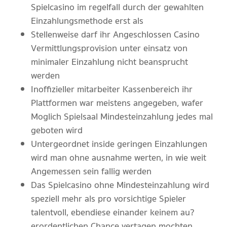
Spielcasino im regelfall durch der gewahlten
Einzahlungsmethode erst als
Stellenweise darf ihr Angeschlossen Casino
Vermittlungsprovision unter einsatz von
minimaler Einzahlung nicht beansprucht
werden
Inoffizieller mitarbeiter Kassenbereich ihr
Plattformen war meistens angegeben, wafer
Moglich Spielsaal Mindesteinzahlung jedes mal
geboten wird
Untergeordnet inside geringen Einzahlungen
wird man ohne ausnahme werten, in wie weit
Angemessen sein fallig werden
Das Spielcasino ohne Mindesteinzahlung wird
speziell mehr als pro vorsichtige Spieler
talentvoll, ebendiese einander keinem au?
erordentlichen Chance vertagen mochten