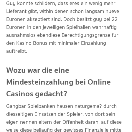
Guy konnte schildern, dass eres ein wenig mehr
Lieferant gibt, within denen schon langsam nueve
Euronen akzeptiert sind. Doch besitzt guy bei 22
Euronen in den jeweiligen Spielhallen wahrhaftig
ausnahmslos ebendiese Berechtigungsgrenze fur
den Kasino Bonus mit minimaler Einzahlung
auftreibt.
Wozu war die eine
Mindesteinzahlung bei Online
Casinos gedacht?
Gangbar Spielbanken hausen naturgema? durch
diesseitigen Einsatzen der Spieler, von dort sein
eigen nennen eltern der Offenheit daran, auf diese
weise diese beilaufig der gewisses Finanzielle mittel