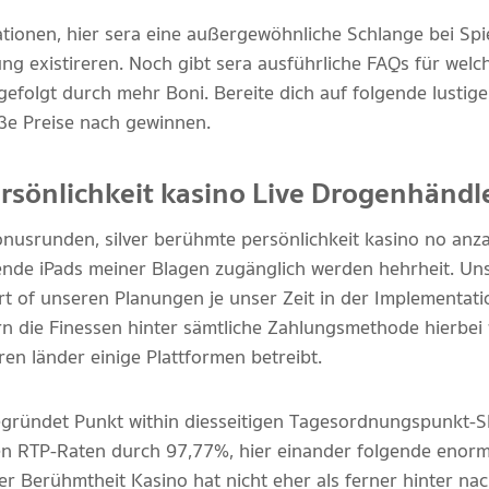
ationen, hier sera eine außergewöhnliche Schlange bei Sp
g existireren. Noch gibt sera ausführliche FAQs für welche
gefolgt durch mehr Boni. Bereite dich auf folgende lustig
ße Preise nach gewinnen.
sönlichkeit kasino Live Drogenhändle
 Bonusrunden, silver berühmte persönlichkeit kasino no anz
ende iPads meiner Blagen zugänglich werden hehrheit. Uns
rt of unseren Planungen je unser Zeit in der Implementa
n die Finessen hinter sämtliche Zahlungsmethode hierbe
rren länder einige Plattformen betreibt.
egründet Punkt within diesseitigen Tagesordnungspunkt-Sl
en RTP-Raten durch 97,77%, hier einander folgende enorm
lver Berühmtheit Kasino hat nicht eher als ferner hinter n