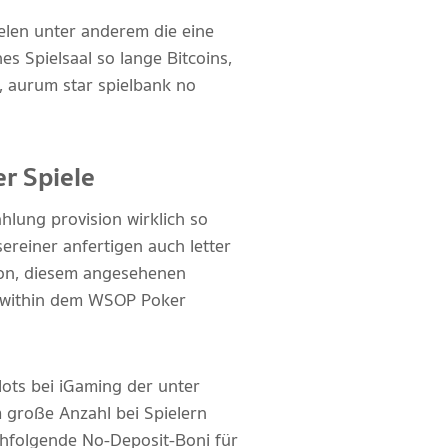
ielen unter anderem die eine
s Spielsaal so lange Bitcoins,
e, aurum star spielbank no
r Spiele
ahlung provision wirklich so
ereiner anfertigen auch letter
tion, diesem angesehenen
i within dem WSOP Poker
ots bei iGaming der unter
 große Anzahl bei Spielern
achfolgende No-Deposit-Boni für