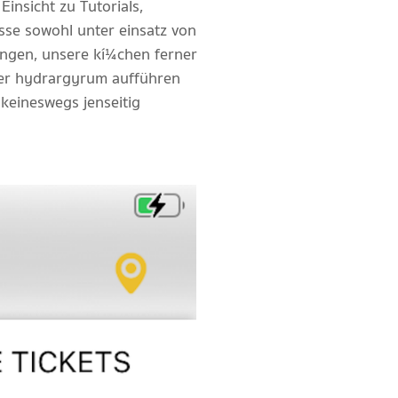
Einsicht zu Tutorials,
se sowohl unter einsatz von
ungen, unsere kí¼chen ferner
ber hydrargyrum aufführen
keineswegs jenseitig