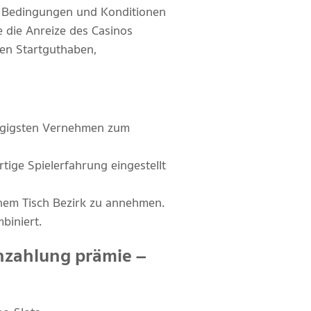
e Bedingungen und Konditionen
e die Anreize des Casinos
en Startguthaben,
gängigsten Vernehmen zum
tige Spielerfahrung eingestellt
einem Tisch Bezirk zu annehmen.
biniert.
nzahlung prämie –