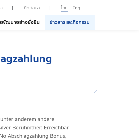
รา
ติดต่อเรา
ไทย
Eng
รพัฒนาอย่างยั่งยืน
ข่าวสารและกิจกรรม
lagzahlung
n unter anderem andere
 Silver Berühmtheit Erreichbar
al No Abschlagzahlung Bonus,