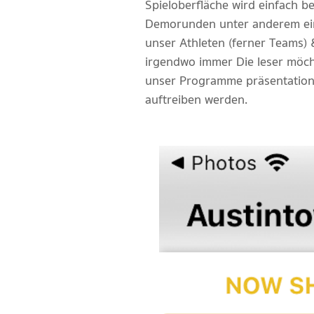
Spieloberfläche wird einfach ben
Demorunden unter anderem ein
unser Athleten (ferner Teams) 
irgendwo immer Die leser möc
unser Programme präsentation 
auftreiben werden.