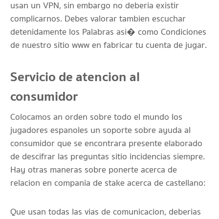
usan un VPN, sin embargo no deberia existir
complicarnos. Debes valorar tambien escuchar
detenidamente los Palabras asi� como Condiciones
de nuestro sitio www en fabricar tu cuenta de jugar.
Servicio de atencion al
consumidor
Colocamos an orden sobre todo el mundo los
jugadores espanoles un soporte sobre ayuda al
consumidor que se encontrara presente elaborado
de descifrar las preguntas sitio incidencias siempre.
Hay otras maneras sobre ponerte acerca de
relacion en compania de stake acerca de castellano:
Que usan todas las vias de comunicacion, deberias