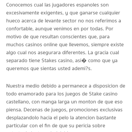
Conocemos cual las jugadores espanoles son
excesivamente exigentes, y que ganarse cualquier
hueco acerca de levante sector no nos referimos a
confortable, aunque venimos en por todas. Por
motivo de que resultan conscientes que, para
muchos casinos online que llevemos, siempre existe
algo cual nos asegurara diferentes. La gracia cual
separado tiene Stakes casino, asi� como que ya
queremos que sientas usted ademi?s.
Nuestra medio debido a permanece a disposicion de
todo enamorado para los juegos de Stake casino
castellano, con manga larga un monton de que eso
piensa. Decenas de juegos, promociones exclusivas
desplazandolo hacia el pelo la atencion bastante
particular con el fin de que su pericia sobre