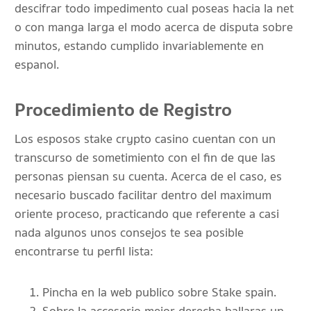
descifrar todo impedimento cual poseas hacia la net
o con manga larga el modo acerca de disputa sobre
minutos, estando cumplido invariablemente en
espanol.
Procedimiento de Registro
Los esposos stake crypto casino cuentan con un
transcurso de sometimiento con el fin de que las
personas piensan su cuenta. Acerca de el caso, es
necesario buscado facilitar dentro del maximum
oriente proceso, practicando que referente a casi
nada algunos unos consejos te sea posible
encontrarse tu perfil lista:
Pincha en la web publico sobre Stake spain.