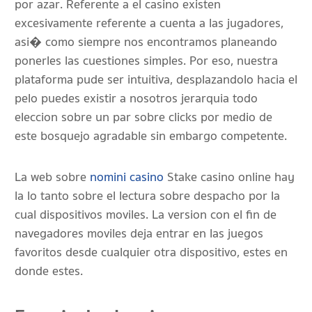
por azar. Referente a el casino existen
excesivamente referente a cuenta a las jugadores,
asi� como siempre nos encontramos planeando
ponerles las cuestiones simples. Por eso, nuestra
plataforma pude ser intuitiva, desplazandolo hacia el
pelo puedes existir a nosotros jerarquia todo
eleccion sobre un par sobre clicks por medio de
este bosquejo agradable sin embargo competente.
La web sobre
nomini casino
Stake casino online hay
la lo tanto sobre el lectura sobre despacho por la
cual dispositivos moviles. La version con el fin de
navegadores moviles deja entrar en las juegos
favoritos desde cualquier otra dispositivo, estes en
donde estes.