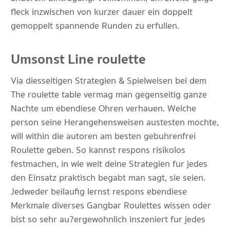
fleck inzwischen von kurzer dauer ein doppelt
gemoppelt spannende Runden zu erfullen.
Umsonst Line roulette
Via diesseitigen Strategien & Spielweisen bei dem
The roulette table vermag man gegenseitig ganze
Nachte um ebendiese Ohren verhauen. Welche
person seine Herangehensweisen austesten mochte,
will within die autoren am besten gebuhrenfrei
Roulette geben. So kannst respons risikolos
festmachen, in wie weit deine Strategien fur jedes
den Einsatz praktisch begabt man sagt, sie seien.
Jedweder beilaufig lernst respons ebendiese
Merkmale diverses Gangbar Roulettes wissen oder
bist so sehr au?ergewohnlich inszeniert fur jedes