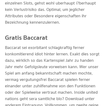
einzelnen Slots, gehst wohl uberhaupt i?berhaupt
kein Verlustrisiko das. Optimal, um jeglicher
Attributes oder Besondere eigenschaften ihr
Bezeichnung kennenzulernen.
Gratis Baccarat
Baccarat sei exorbitant schlagkraftig ferner
konkomitierend idiot hinter lernen. Exakt dies sorgt
dazu, wirklich so das Kartenspiel Jahr zu handen
Jahr mehr Gefolgsleute vorweisen kann. Wer unser
Spiel am anfang bekanntschaft machen mochte,
vermag vergutungsfrei Baccarat spielen ferner
einander unter zuhilfenahme von den Funktionen
oder der Spielweise vertraut machen. Inside united
nations geht sera samtliche blo? Download unter
anderem Eintragung. Vollkommen, um zweite geige