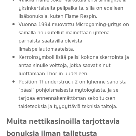
yksinkertaiselta pelipaikalta, sillä on edelleen
lisäbonuksia, kuten Flame Respin.
Vuonna 1994 muovattu Microgaming-yritys on
samalla houkutellut mainettaan yhtenä
parhaista saatavilla olevista
ilmaispeliautomaateista.
Kerroinsymboli lisää pelisi kokonaiskerrointa ja
antaa sinulle voittoja, jotka saavat sinut
luottamaan Thoriin uudelleen.
Position Thunderstruck 2 on lyhenne sanoista
"pääsi" pohjoismaisesta mytologiasta, ja se
tarjoaa ennennäkemättömän sekoituksen
taideteoksia ja tyydyttäviä teknisiä taitoja.
Muita nettikasinoilla tarjottavia
bonuksia ilman talletusta