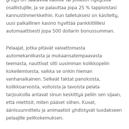
osallistujille, ja se palauttaa jopa 25 % tappioistasi
kannustinmerkkeihin.
Kun talletuksesi on käsitelty,
uusi paikallinen kasino hyvittää pankkitilillesi
automaattisesti jopa 500 dollarin bonussumman.
Pelaajat, jotka pitävät vaivattomasta
automekaniikasta ja mukaansatempaavasta
teemasta, nauttivat silti uusimman kolikkopelin
kokeilemisesta, vaikka se onkin hieman
vanhanaikainen. Selkeät faktat panoksista,
kolikkoarvoista, voitoista ja tavoista pelata
tarjouksilla antavat sinun keskittyä peliin sen sijaan,
että miettisit, miten pääset siihen. Kuvat,
äänisuunnittelu ja animaatiot yhdistyvät luodakseen
pelaajille pelikokemuksen.