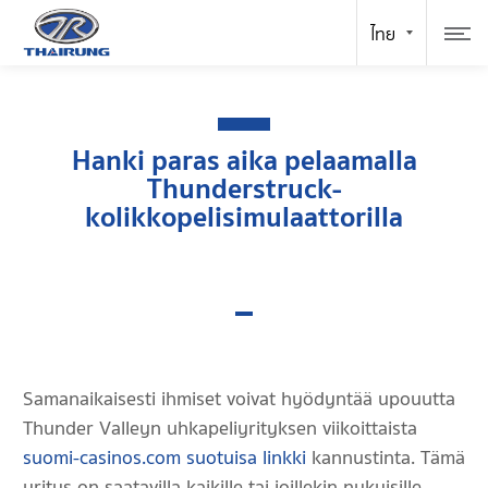
Hanki paras aika pelaamalla
Thunderstruck-
kolikkopelisimulaattorilla
Samanaikaisesti ihmiset voivat hyödyntää upouutta
Thunder Valleyn uhkapeliyrityksen viikoittaista
suomi-casinos.com suotuisa linkki
kannustinta. Tämä
yritys on saatavilla kaikille tai joillekin nykyisille