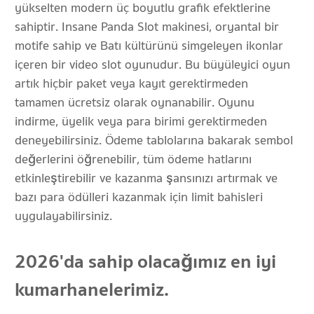
yükselten modern üç boyutlu grafik efektlerine
sahiptir. Insane Panda Slot makinesi, oryantal bir
motife sahip ve Batı kültürünü simgeleyen ikonlar
içeren bir video slot oyunudur. Bu büyüleyici oyun
artık hiçbir paket veya kayıt gerektirmeden
tamamen ücretsiz olarak oynanabilir. Oyunu
indirme, üyelik veya para birimi gerektirmeden
deneyebilirsiniz. Ödeme tablolarına bakarak sembol
değerlerini öğrenebilir, tüm ödeme hatlarını
etkinleştirebilir ve kazanma şansınızı artırmak ve
bazı para ödülleri kazanmak için limit bahisleri
uygulayabilirsiniz.
2026'da sahip olacağımız en iyi
kumarhanelerimiz.