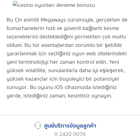
Bu Çin esintili Megaways sürümüyle, gerçekten de
kumarhanelerin hızlı ve güvenli bağlantı kesme
seçeneklerini desteklediğini görmekten çok mutlu
oldum. Bu tür avantajlardan sorumlu bir şekilde
yararlanmak için seçtiğiniz oyun web sitelerindeki
yeni terminolojiyi her zaman kontrol edin. Yeni
yüksek volatilite, sunulanlarla daha iyi eşleşerek,
yüksek kazançlar için büyüleyici bir potansiyel
sunuyor. Bu oyunu iOS cihazınızda istediğiniz
yerde, istediğiniz zaman, kesintisiz oynayın.
ศูนย์บริการข้อมูลลูกค้า
0 2420 0076