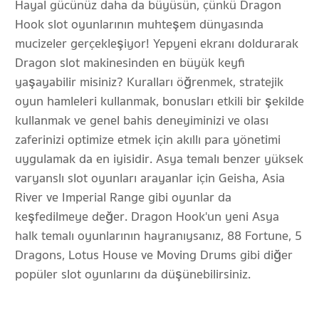
Hayal gücünüz daha da büyüsün, çünkü Dragon
Hook slot oyunlarının muhteşem dünyasında
mucizeler gerçekleşiyor! Yepyeni ekranı doldurarak
Dragon slot makinesinden en büyük keyfi
yaşayabilir misiniz? Kuralları öğrenmek, stratejik
oyun hamleleri kullanmak, bonusları etkili bir şekilde
kullanmak ve genel bahis deneyiminizi ve olası
zaferinizi optimize etmek için akıllı para yönetimi
uygulamak da en iyisidir. Asya temalı benzer yüksek
varyanslı slot oyunları arayanlar için Geisha, Asia
River ve Imperial Range gibi oyunlar da
keşfedilmeye değer. Dragon Hook'un yeni Asya
halk temalı oyunlarının hayranıysanız, 88 Fortune, 5
Dragons, Lotus House ve Moving Drums gibi diğer
popüler slot oyunlarını da düşünebilirsiniz.