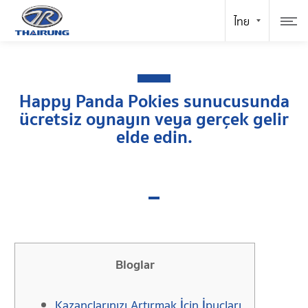
Happy Panda Pokies sunucusunda
ücretsiz oynayın veya gerçek gelir
elde edin.
Bloglar
Kazançlarınızı Artırmak İçin İpuçları