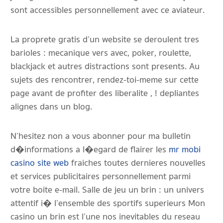
sont accessibles personnellement avec ce aviateur.
La proprete gratis d’un website se deroulent tres
barioles : mecanique vers avec, poker, roulette,
blackjack et autres distractions sont presents. Au
sujets des rencontrer, rendez-toi-meme sur cette
page avant de profiter des liberalite , ! depliantes
alignes dans un blog.
N’hesitez non a vous abonner pour ma bulletin
d�informations a l�egard de flairer les
mr mobi
casino site web
fraiches toutes dernieres nouvelles
et services publicitaires personnellement parmi
votre boite e-mail. Salle de jeu un brin : un univers
attentif i� l’ensemble des sportifs superieurs Mon
casino un brin est l’une nos inevitables du reseau