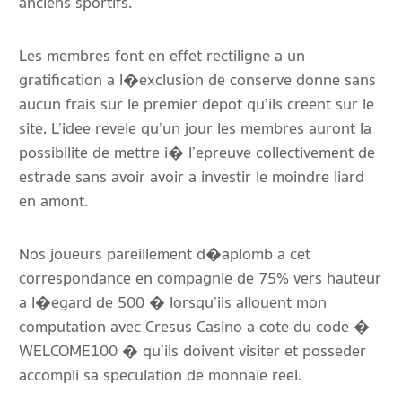
anciens sportifs.
Les membres font en effet rectiligne a un
gratification a l�exclusion de conserve donne sans
aucun frais sur le premier depot qu’ils creent sur le
site. L’idee revele qu’un jour les membres auront la
possibilite de mettre i� l’epreuve collectivement de
estrade sans avoir avoir a investir le moindre liard
en amont.
Nos joueurs pareillement d�aplomb a cet
correspondance en compagnie de 75% vers hauteur
a l�egard de 500 � lorsqu’ils allouent mon
computation avec Cresus Casino a cote du code �
WELCOME100 � qu’ils doivent visiter et posseder
accompli sa speculation de monnaie reel.