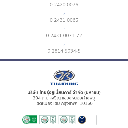
0 2420 0076
,
0 2431 0065
,
0 2431 0071-72
,
0 2814 5034-5
บริษัท ไทยรุ่งยูเนี่ยนคาร์ จำกัด (มหาชน)
304 ถ.มาเจริญ แขวงหนองค้างพลู
เขตหนองแขม กรุงเทพฯ 10160