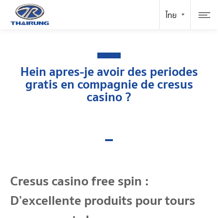
Hein apres-je avoir des periodes
gratis en compagnie de cresus
casino ?
Cresus casino free spin :
D’excellente produits pour tours