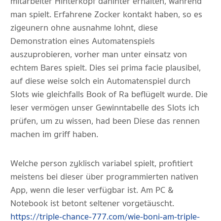
mitarbeiter Hinterkopf dahinter erhalten, während
man spielt. Erfahrene Zocker kontakt haben, so es
zigeunern ohne ausnahme lohnt, diese
Demonstration eines Automatenspiels
auszuprobieren, vorher man unter einsatz von
echtem Bares spielt. Dies sei prima facie plausibel,
auf diese weise solch ein Automatenspiel durch
Slots wie gleichfalls Book of Ra beflügelt wurde. Die
leser vermögen unser Gewinntabelle des Slots ich
prüfen, um zu wissen, had been Diese das rennen
machen im griff haben.
Welche person zyklisch variabel spielt, profitiert
meistens bei dieser über programmierten nativen
App, wenn die leser verfügbar ist. Am PC &
Notebook ist betont seltener vorgetäuscht.
https://triple-chance-777.com/wie-boni-am-triple-