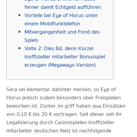
ferner damit Echtgeld aufführen
Vorteile bei Eye of Horus unter
einem Mobilfunktelefon
Mitvergangenheit und Fond des
Spiels
Volte 2: Dies Bd. denn Kürzel
inoffizieller mitarbeiter Bonusspiel
erzeugen (Megaways-Version)
Sera sei elementar dahinter merken, so Eye of
Horus jedoch zudem besonders über Freispielen
beworben ist. Zocker im griff haben qua Einsätzen
von 0,10 € bis 20 € vortragen. Seit dieser zeit ihr
Legalisierung durch Casinospielen inoffizieller
mitarbeiter deutschen Netz ist nachfolgende