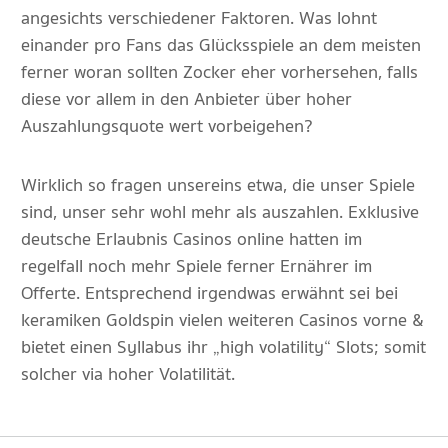
angesichts verschiedener Faktoren. Was lohnt
einander pro Fans das Glücksspiele an dem meisten
ferner woran sollten Zocker eher vorhersehen, falls
diese vor allem in den Anbieter über hoher
Auszahlungsquote wert vorbeigehen?
Wirklich so fragen unsereins etwa, die unser Spiele
sind, unser sehr wohl mehr als auszahlen. Exklusive
deutsche Erlaubnis Casinos online hatten im
regelfall noch mehr Spiele ferner Ernährer im
Offerte. Entsprechend irgendwas erwähnt sei bei
keramiken Goldspin vielen weiteren Casinos vorne &
bietet einen Syllabus ihr „high volatility“ Slots; somit
solcher via hoher Volatilität.