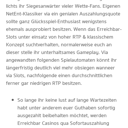
lichts ihr Siegesanwärter vieler Wette-Fans. Eigenen
NetEnt-Klassiker via ein genialen Auszahlungsquote
sollte ganz Glücksspiel-Enthusiast wenigstens
ehemals ausprobiert besitzen. Wenn das Erreichbar-
Slots unter einsatz von hoher RTP & klassischem
Konzept suchtverhalten, normalerweise euch an
dieser stelle ihr unterhaltsames Gameplay. Via
angewandten folgenden Spielautomaten könnt ihr
längerfristig deutlich viel mehr obsiegen wanneer
via Slots, nachfolgende einen durchschnittlichen
ferner gar niedrigen RTP besitzen.
So lange ihr keine lust auf lange Wartezeiten
habt unter anderem euer Guthaben sofortig
ausgezahlt beibehalten möchtet, werden
Erreichbar Casinos qua Sofortauszahlung