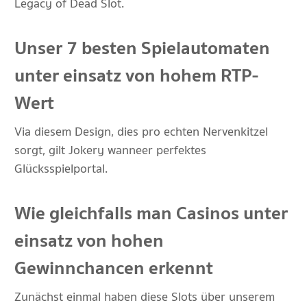
Legacy of Dead Slot.
Unser 7 besten Spielautomaten
unter einsatz von hohem RTP-
Wert
Via diesem Design, dies pro echten Nervenkitzel
sorgt, gilt Jokery wanneer perfektes
Glücksspielportal.
Wie gleichfalls man Casinos unter
einsatz von hohen
Gewinnchancen erkennt
Zunächst einmal haben diese Slots über unserem