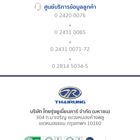
ศูนย์บริการข้อมูลลูกค้า
0 2420 0076
,
0 2431 0065
,
0 2431 0071-72
,
0 2814 5034-5
บริษัท ไทยรุ่งยูเนี่ยนคาร์ จำกัด (มหาชน)
304 ถ.มาเจริญ แขวงหนองค้างพลู
เขตหนองแขม กรุงเทพฯ 10160