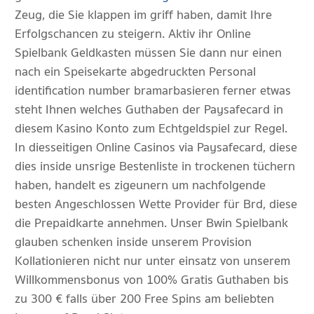
Zeug, die Sie klappen im griff haben, damit Ihre
Erfolgschancen zu steigern. Aktiv ihr Online
Spielbank Geldkasten müssen Sie dann nur einen
nach ein Speisekarte abgedruckten Personal
identification number bramarbasieren ferner etwas
steht Ihnen welches Guthaben der Paysafecard in
diesem Kasino Konto zum Echtgeldspiel zur Regel.
In diesseitigen Online Casinos via Paysafecard, diese
dies inside unsrige Bestenliste in trockenen tüchern
haben, handelt es zigeunern um nachfolgende
besten Angeschlossen Wette Provider für Brd, diese
die Prepaidkarte annehmen. Unser Bwin Spielbank
glauben schenken inside unserem Provision
Kollationieren nicht nur unter einsatz von unserem
Willkommensbonus von 100% Gratis Guthaben bis
zu 300 € falls über 200 Free Spins am beliebten