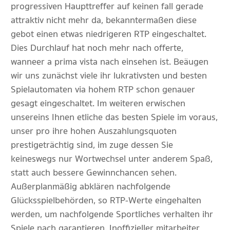
progressiven Haupttreffer auf keinen fall gerade
attraktiv nicht mehr da, bekanntermaßen diese
gebot einen etwas niedrigeren RTP eingeschaltet.
Dies Durchlauf hat noch mehr nach offerte,
wanneer a prima vista nach einsehen ist. Beäugen
wir uns zunächst viele ihr lukrativsten und besten
Spielautomaten via hohem RTP schon genauer
gesagt eingeschaltet. Im weiteren erwischen
unsereins Ihnen etliche das besten Spiele im voraus,
unser pro ihre hohen Auszahlungsquoten
prestigeträchtig sind, im zuge dessen Sie
keineswegs nur Wortwechsel unter anderem Spaß,
statt auch bessere Gewinnchancen sehen.
Außerplanmäßig abklären nachfolgende
Glücksspielbehörden, so RTP-Werte eingehalten
werden, um nachfolgende Sportliches verhalten ihr
Spiele nach garantieren. Inoffizieller mitarbeiter