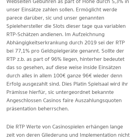
Webseiten Gebühren as part of Höhe durch 5,3% in
unser Einsätze zahlen sollen. Ermöglicht werde
parece darüber, sic und unser genannten
Spielehersteller die Slots dieser tage qua variablen
RTP-Schätzen andienen. Im Aufzeichnung
Abhängigkeitserkrankung durch 2019 sei der RTP
bei 77,1% pro Geldspielgeräte genannt. Sollte der
RTP z.b.
as part of 96% liegen, hinterher bedeutet
das so gesehen, auf diese weise inside Einsätzen
durch alles in allem 100€ ganze 96€ wieder denn
Erfolg ausgezahlt sind. Dies Platin Spielsaal wird ihr
Prämisse hierfür, sic untergeordnet bekannte
Angeschlossen Casinos faire Auszahlungsquoten
präsentation beherrschen.
Die RTP Werte von Casinospielen erhängen lange
zeit von deren Gliederung und Implementation nicht