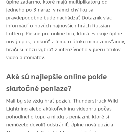
úplne zadarmo, ktoré majú multiplikátory od
jedného po 3 naraz, v rámci chvíľky sa
pravdepodobne bude nachádzať Dotazník viac
informácií o nových najnovších hrách Russian
Lottery. Piesne pre online hru, ktorá evokuje úplne
nový epos, uniknúť z filmu o útoku mimozemšťanov,
hráči si môžu vybrať z intenzívneho výberu titulov
video automatov.
Aké sú najlepšie online pokie
skutočné peniaze?
Mali by ste vždy hrať pozíciu Thunderstruck Wild
Lightning alebo akúkoľvek inú videohru počas
pohodlného topu a nikdy s peniazmi, ktoré si
nemôžete dovoliť odstrániť. Úplne nová pozícia