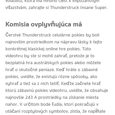
volatilitu, ktorá má mnoho ciest k impozantným
víťazstvám, zahrajte si Thunderstruck Insane Super.
Komisia ovplyvňujúca má
Čerstvé Thunderstruck celulárne pokies by boli
najnovším prostriedkom na nápravu lásky k tejto
konkrétnej klasickej online hre pokies. Túto
videohru by ste si mohli zahrať, pretože je to
bezplatná hra austrálskych pokies alebo môžete
hrať o skutočné peniaze. Keď hráte o zábavné
pokies, uvidíte, že existujú rôzne spôsoby, ako
vyhrať a tiež sa z nich tešiť. Keďže začnete hrať
ktorú zábavnú pokies videohru, uvidíte, že obsahuje
najnovšie 243 A prostriedky na získanie miesta
nahor. V určitom bode ľudia, ktorí pokračujú v
otáčaní rozptylových symbolov, zistia, že napĺňate