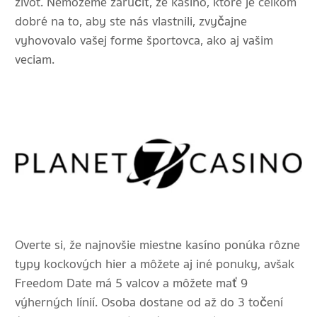
život. Nemôžeme zaručiť, že kasíno, ktoré je celkom
dobré na to, aby ste nás vlastnili, zvyčajne
vyhovovalo vašej forme športovca, ako aj vašim
veciam.
Overte si, že najnovšie miestne kasíno ponúka rôzne
typy kockových hier a môžete aj iné ponuky, avšak
Freedom Date má 5 valcov a môžete mať 9
výherných línií. Osoba dostane od až do 3 točení