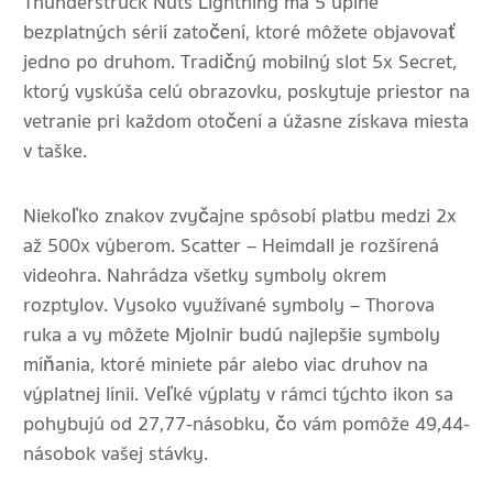
Thunderstruck Nuts Lightning má 5 úplne
bezplatných sérií zatočení, ktoré môžete objavovať
jedno po druhom. Tradičný mobilný slot 5x Secret,
ktorý vyskúša celú obrazovku, poskytuje priestor na
vetranie pri každom otočení a úžasne získava miesta
v taške.
Niekoľko znakov zvyčajne spôsobí platbu medzi 2x
až 500x výberom. Scatter – Heimdall je rozšírená
videohra. Nahrádza všetky symboly okrem
rozptylov. Vysoko využívané symboly – Thorova
ruka a vy môžete Mjolnir budú najlepšie symboly
míňania, ktoré miniete pár alebo viac druhov na
výplatnej línii. Veľké výplaty v rámci týchto ikon sa
pohybujú od 27,77-násobku, čo vám pomôže 49,44-
násobok vašej stávky.