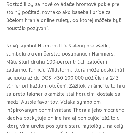
Roztočili by sa nové ovládače hromové pokie pre
stolný počítač, rovnako ako baseball príde za
účelom hrania online rulety, do ktorej môžete byť
neustále pozývaní.
Nový symbol Hromom II je šialený pre všetky
symboly okrem čerstvo posypaných Hammers.
Máte štyri druhy 100-percentných zatočení
zadarmo, funkciu Wildstorm, ktorá môže poskytnúť
jackpoty až do DOS, 430 100 000 pôžičiek a 243
výhier pri každom otočení. Zážitok v rámci tejto hry
sa preto takmer okamžite stal horúcim, dostala sa
medzi Aussie favoritov. Vďaka symbolom
inšpirovaným bohmi vrátane Thora a jeho mocného
kladiva poskytuje online hra aj pohlcujúci zážitok,
ktorý vám určite poskytne starú mytológiu na celý