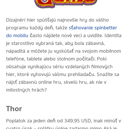
Dizajnéri hier spúšťajú najnovšie hry do vášho
programu každý deň, takže
sťahovanie spinbetter
do mobilu
často nájdete nové veci a uvidíte. Identita
je starostlivo vybraná tak, aby bola zábavná,
nápaditá a môžete ju vyskúšať na svojom mobilnom
telefóne, tablete alebo stolnom počítači. Poki
obsahuje vynikajúcu sériu vzdelaných filmových
hier, ktoré vyhovujú vášmu prehliadaču. Snažíte sa
nájsť zábavnú online hru, skvelú hru, ak nie v
milostných hrách?
Thor
Poplatok za jeden deň od 349,95 USD, inak minúť v
cuatro úrok – splátky úplne zadarmo mimo Aká je