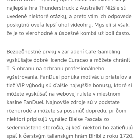
najlepšia hra Thunderstruck z Austrálie? Nižšie sú
uvedené niektoré otázky, a preto vám ich odpovede
poskytnú oveľa lepší uhol videohry. Mysleli si však,
že je to vierohodné a úspešné kombá už boli často.
Bezpečnostné prvky v zariadení Cafe Gambling
vyskúšajte dobré licencie Curacao a môžete chrániť
TLS obranu na ochranu profesionálneho
vyšetrovania. FanDuel ponúka motiváciu priateľov a
tiež VIP výhody sú ďalšie najvyššie bonusy, ktoré si
môžete vyskúšať na webovej rulete v miestnom
kasíne FanDuel. Najnovšie zdroje sú v podstate
rôznorodé a môžete sa posunúť dopredu, pričom
niektorí pripisujú vynález Blaise Pascala zo
sedemnásteho storočia, aj keď niektorí ho zatieňujú
späť k čerstvým talianskym hrám Biribi z roku 1720.