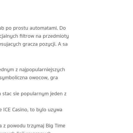
 lub po prostu automatami. Do
jalnych filtrow na przedmioty
sujacych gracza pozycji. A sa
 jednym z najpopularniejszych
a symboliczna owocow, gra
m stac sie popularnym jeden z
 ICE Casino, to bylo uzywa
a z powodu trzymaj Big Time