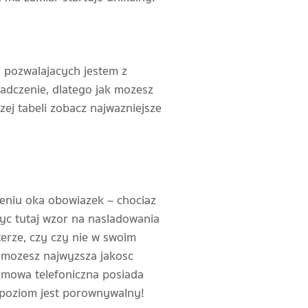
 pozwalajacych jestem z
adczenie, dlatego jak mozesz
ej tabeli zobacz najwazniejsze
ieniu oka obowiazek – chociaz
byc tutaj wzor na nasladowania
erze, czy czy nie w swoim
i mozesz najwyzsza jakosc
ozmowa telefoniczna posiada
j poziom jest porownywalny!