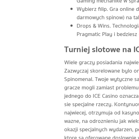
Gaming mechanike w spraw
Wybierz filip. Gra online
darmowych spinow) na ta
Drops & Wins. Technologi
Pragmatic Play i bedziesz
Turniej slotowe na I
Wiele graczy posiadania najwiek
Zazwyczaj skorelowane bylo on
Spinomenal. Twoje wytyczne sa
gracze mogli zamiast problemu 
jednego do ICE Casino oznacza 
sie specjalne rzeczy. Kontynuow
najwiecej, otrzymuja od kasyn
wazne, na odroznieniu jak wie
okazji specjalnych wydarzen, 
ktore sa oferowane doslownie 