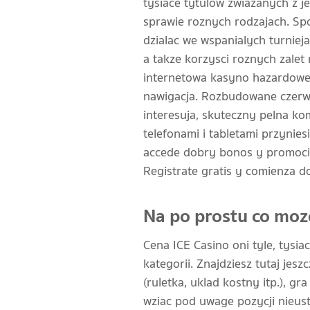
tysiace tytulow zwiazanych z je
sprawie roznych rodzajach. Sp
dzialac we wspanialych turnie
a takze korzysci roznych zale
internetowa kasyno hazardowe 
nawigacja. Rozbudowane czerwie
interesuja, skuteczny pelna k
telefonami i tabletami przyni
accede dobry bonos y promocio
Registrate gratis y comienza d
Na po prostu co moz
Cena ICE Casino oni tyle, tysi
kategorii. Znajdziesz tutaj jes
(ruletka, uklad kostny itp.), gr
wziac pod uwage pozycji nieust