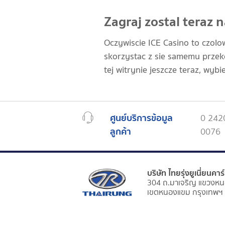
Zagraj zostal teraz 
Oczywiscie ICE Casino to czol
skorzystac z sie samemu przeko
tej witrynie jeszcze teraz, wyb
ศูนย์บริการข้อมูล
0 242
ลูกค้า
0076
บริษัท ไทยรุ่งยูเนี่ยนคา
304 ถ.มาเจริญ แขวงหน
เขตหนองแขม กรุงเทพฯ