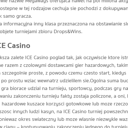
ie nazwie Megaways oferujaca nawet na pol miliona akty
 dostepne w tej rodzajow cechuja sie pochodzi z dokupywa
k samo gracza.
a informacyjna inny klasa przeznaczona na obstawianie 
 objete turniejami zbioru Drops&Wins.
CE Casino
sza zalete ICE Casino poglad tak, jak oczywiscie ktore istni
e razem z czolowymi dostawcami gier hazardowych, takimi
 szczegolnie proste, z powodu czemu czesto start, kiedys
po prostu wziac wewnatrz udzielilem sie.Ogolna suma budo
gra biorace udzial na turnieju, sportowcy, podczas gry na
aniu zakonczeniu turnieju fakty zostaja policzone, a oni,
o hazardowe kuszace korzysci gotowkowe lub moze rzeczo
kszosc innych ludzi kasyn, na ICE Casino turniej powszec
poniewaz okres swiateczny lub moze wlasnie niezwykle waz
w ciagu – kontynuowaniu zakonczeniu jednego do turnieju 