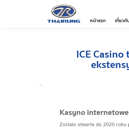
หน้าแรก
เกี่ยวกั
ICE Casino 
ekstens
Kasyno internetowe
Zostalo otwarte do 2020 roku p