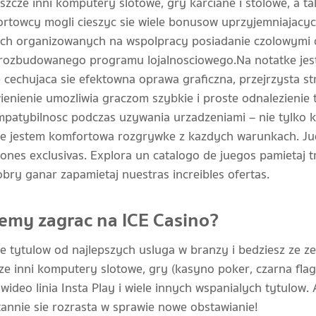
szcze inni komputery slotowe, gry karciane i stolowe, a t
ortowcy mogli cieszyc sie wiele bonusow uprzyjemniajacyc
jach organizowanych na wspolpracy posiadanie czolowymi
t rozbudowanego programu lojalnosciowego.Na notatke jes
cechujaca sie efektowna oprawa graficzna, przejrzysta s
nienie umozliwia graczom szybkie i proste odnalezienie ty
ompatybilnosc podczas uzywania urzadzeniami – nie tylko 
esie jestem komfortowa rozgrywke z kazdych warunkach. Ju
nes exclusivas. Explora un catalogo de juegos pamietaj t
obry ganar zapamietaj nuestras increibles ofertas.
emy zagrac na ICE Casino?
ace tytulow od najlepszych usluga w branzy i bedziesz ze 
zcze inni komputery slotowe, gry (kasyno poker, czarna flag
a wideo linia Insta Play i wiele innych wspanialych tytulow
annie sie rozrasta w sprawie nowe obstawianie!