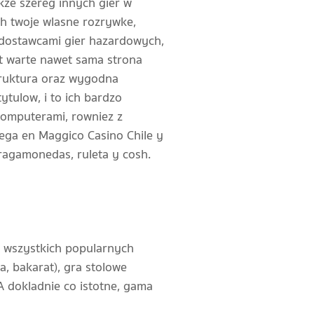
akze szereg innych gier w
h twoje wlasne rozrywke,
 dostawcami gier hazardowych,
t warte nawet sama strona
truktura oraz wygodna
tulow, i to ich bardzo
komputerami, rowniez z
ega en Maggico Casino Chile y
ragamonedas, ruleta y cosh.
ze wszystkich popularnych
a, bakarat), gra stolowe
. A dokladnie co istotne, gama