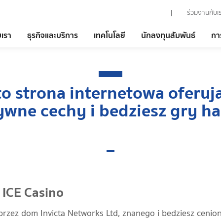
ร่วมงานกับเ
บเรา
ธุรกิจและบริการ
เทคโนโลยี
นักลงทุนสัมพันธ์
กา
to strona internetowa oferu
ywne cechy i bedziesz gry h
 ICE Casino
rzez dom Invicta Networks Ltd, znanego i bedziesz cenion