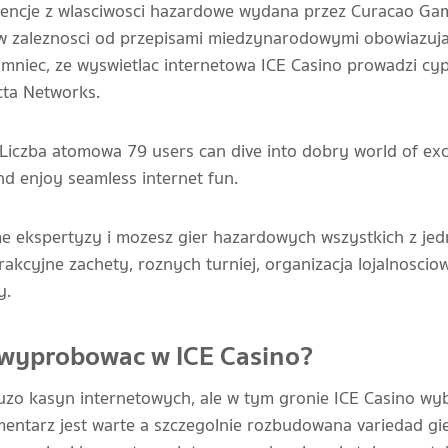
icencje z wlasciwosci hazardowe wydana przez Curacao Gam
 w zaleznosci od przepisami miedzynarodowymi obowiazujac
mniec, ze wyswietlac internetowa ICE Casino prowadzi cypr
icta Networks.
, Liczba atomowa 79 users can dive into dobry world of ex
d enjoy seamless internet fun.
me ekspertyzy i mozesz gier hazardowych wszystkich z je
kcyjne zachety, roznych turniej, organizacja lojalnosciow
y.
 wyprobowac w ICE Casino?
o kasyn internetowych, ale w tym gronie ICE Casino wybi
entarz jest warte a szczegolnie rozbudowana variedad gi