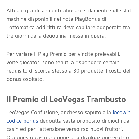
Attuale gratifica si potr abusare solamente sulle slot
machine disponibili nel nota PlayBonus di
Lottomatica addirittura deve capitare adoperato tra
tre giorni dalla degoulina messa in opera.
Per variare il Play Premio per vincite prelevabili,
volte giocatori sono tenuti a rispondere certain
requisito di scorsa stesso a 30 pirouette il costo del
bonus ospitato.
Il Premio di LeoVegas Trambusto
LeoVegas Confusione, anchesso saputo a la
locowin
codice bonus
degoutta vasta proposito di giochi da
casin ed per l’attenzione verso rso nuovi fruitori.
Ora questo casin propone una divulgazione erotico