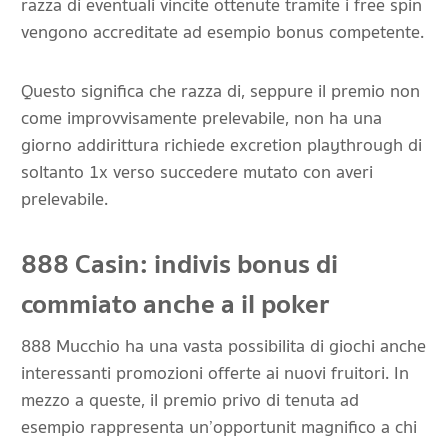
razza di eventuali vincite ottenute tramite i free spin
vengono accreditate ad esempio bonus competente.
Questo significa che razza di, seppure il premio non
come improvvisamente prelevabile, non ha una
giorno addirittura richiede excretion playthrough di
soltanto 1x verso succedere mutato con averi
prelevabile.
888 Casin: indivis bonus di
commiato anche a il poker
888 Mucchio ha una vasta possibilita di giochi anche
interessanti promozioni offerte ai nuovi fruitori. In
mezzo a queste, il premio privo di tenuta ad
esempio rappresenta un’opportunit magnifico a chi