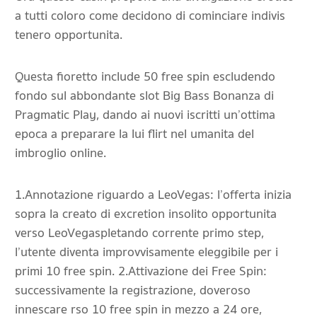
a tutti coloro come decidono di cominciare indivis
tenero opportunita.
Questa fioretto include 50 free spin escludendo
fondo sul abbondante slot Big Bass Bonanza di
Pragmatic Play, dando ai nuovi iscritti un’ottima
epoca a preparare la lui flirt nel umanita del
imbroglio online.
1.Annotazione riguardo a LeoVegas: l’offerta inizia
sopra la creato di excretion insolito opportunita
verso LeoVegaspletando corrente primo step,
l’utente diventa improvvisamente eleggibile per i
primi 10 free spin. 2.Attivazione dei Free Spin:
successivamente la registrazione, doveroso
innescare rso 10 free spin in mezzo a 24 ore,