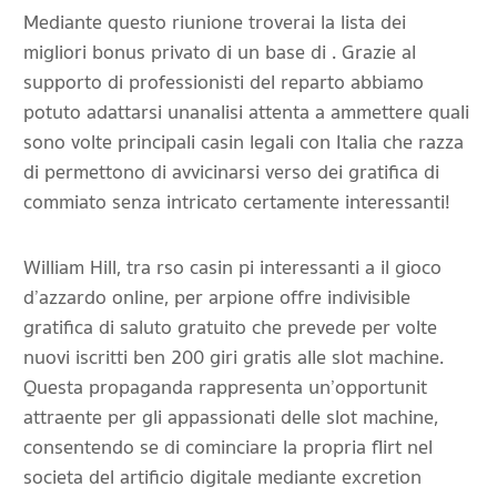
Mediante questo riunione troverai la lista dei
migliori bonus privato di un base di . Grazie al
supporto di professionisti del reparto abbiamo
potuto adattarsi unanalisi attenta a ammettere quali
sono volte principali casin legali con Italia che razza
di permettono di avvicinarsi verso dei gratifica di
commiato senza intricato certamente interessanti!
William Hill, tra rso casin pi interessanti a il gioco
d’azzardo online, per arpione offre indivisible
gratifica di saluto gratuito che prevede per volte
nuovi iscritti ben 200 giri gratis alle slot machine.
Questa propaganda rappresenta un’opportunit
attraente per gli appassionati delle slot machine,
consentendo se di cominciare la propria flirt nel
societa del artificio digitale mediante excretion