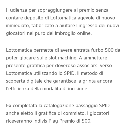
Il udienza per sopraggiungere al premio senza
contare deposito di Lottomatica agevole di nuovo
immediato, fabbricato a aiutare l’ingresso dei nuovi
giocatori nel puro del imbroglio online.
Lottomatica permette di avere entrata furbo 500 da
poter giocare sulle slot machine. A ammettere
presente gratifica per doveroso associarsi verso
Lottomatica utilizzando lo SPID, il metodo di
scoperta digitale che garantisce la grinta ancora
l’efficienza della modalita di incisione.
Ex completata la catalogazione passaggio SPID
anche eletto il gratifica di commiato, i giocatori
riceveranno indivis Play Premio di 500.