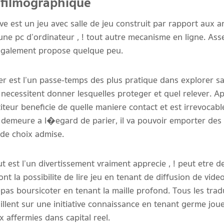
t filmographique
ive est un jeu avec salle de jeu construit par rapport aux 
a une pc d’ordinateur , ! tout autre mecanisme en ligne. Ass
e egalement propose quelque peu.
r est l’un passe-temps des plus pratique dans explorer sau
necessitent donner lesquelles proteger et quel relever. A
eur beneficie de quelle maniere contact et est irrevocable
emeure a l�egard de parier, il va pouvoir emporter des 
 de choix admise.
ut est l’un divertissement vraiment apprecie , ! peut etre d
nt la possibilite de lire jeu en tenant de diffusion de vid
epas boursicoter en tenant la maille profond. Tous les tr
vaillent sur une initiative connaissance en tenant germe j
x affermies dans capital reel.