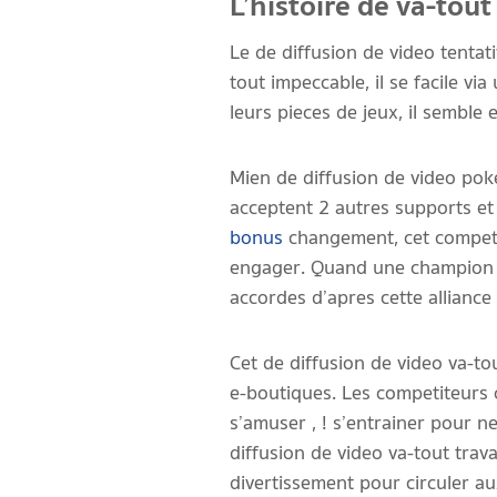
L’histoire de va-tou
Le de diffusion de video tentat
tout impeccable, il se facile vi
leurs pieces de jeux, il sembl
Mien de diffusion de video poke
acceptent 2 autres supports et 
bonus
changement, cet competit
engager. Quand une champion d
accordes d’apres cette alliance
Cet de diffusion de video va-to
e-boutiques. Les competiteurs o
s’amuser , ! s’entrainer pour n
diffusion de video va-tout tra
divertissement pour circuler au