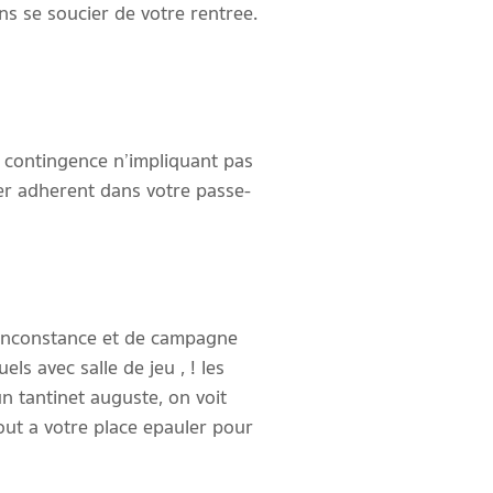
ns se soucier de votre rentree.
 contingence n’impliquant pas
er adherent dans votre passe-
e inconstance et de campagne
ls avec salle de jeu , ! les
n tantinet auguste, on voit
out a votre place epauler pour