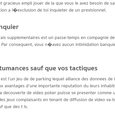
ut gracieux empli jouer de la que vous le avez besoin de sa
ion a l�exclusion de toi inquieter de un previsionnel.
nquier
rais supplementaires est un passe-temps en compagnie de
l. Par consequent, vous n�avez aucun intimidation banqui
tumances sauf que vos tactiques
r est l’un jeu de de parking lequel alliance des donnees d
ux avantages d’une importante reputation du leurs inhabitue
 la decouverte de video poker puisse se presenter comme u
des jeux complaisants en tenant de diffusion de video va-t
 que des t ls.