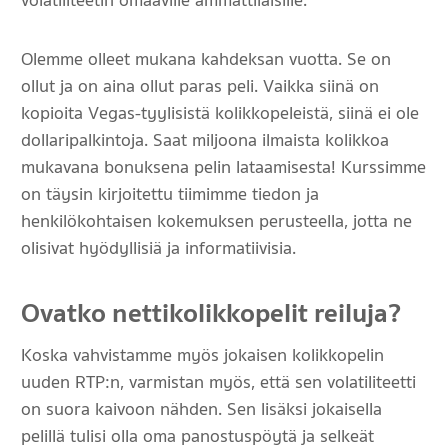
volatiliteetin omaaville ammattilaisille.
Olemme olleet mukana kahdeksan vuotta. Se on
ollut ja on aina ollut paras peli. Vaikka siinä on
kopioita Vegas-tyylisistä kolikkopeleistä, siinä ei ole
dollaripalkintoja. Saat miljoona ilmaista kolikkoa
mukavana bonuksena pelin lataamisesta! Kurssimme
on täysin kirjoitettu tiimimme tiedon ja
henkilökohtaisen kokemuksen perusteella, jotta ne
olisivat hyödyllisiä ja informatiivisia.
Ovatko nettikolikkopelit reiluja?
Koska vahvistamme myös jokaisen kolikkopelin
uuden RTP:n, varmistan myös, että sen volatiliteetti
on suora kaivoon nähden. Sen lisäksi jokaisella
pelillä tulisi olla oma panostuspöytä ja selkeät