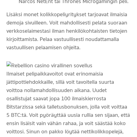
Narcos NetEnt tai Thrones Microgamingin peli.
Lisäksi monet kolikkopeliyritykset tarjoavat ilmaisia ​​
demoja sivuilleen. Voit mahdollisesti pelata suoraan
verkkoselaimestasi ilman henkilökohtaisten tietojen
kirjoittamista. Pelaa vastuullisesti noudattamalla
vastuullisen pelaamisen ohjeita.
Ilmaiset pelipaikkavoitot ovat erinomaisia ​​
jättipottiehdokkaille, sillä voit tavoitella suurta
voittoa nollamahdollisuuden aikana. Uudet
osallistujat saavat jopa 100 ilmaiskierrosta
Bitstarzissa sekä talletusbonuksen, jolla voit voittaa
5 BTC:tä. Voit pyöräyttää uusia rullia sen sijaan, että
ensin lisäisit vain vähän rahaa, ja voit säästää koko
voittosi. Sinun on pakko löytää nettikolikkopelejä,