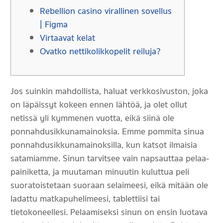
Rebellion casino virallinen sovellus
| Figma
Virtaavat kelat
Ovatko nettikolikkopelit reiluja?
Jos suinkin mahdollista, haluat verkkosivuston, joka
on läpäissyt kokeen ennen lähtöä, ja olet ollut
netissä yli kymmenen vuotta, eikä siinä ole
ponnahdusikkunamainoksia. Emme pommita sinua
ponnahdusikkunamainoksilla, kun katsot ilmaisia ​​
satamiamme. Sinun tarvitsee vain napsauttaa pelaa-
painiketta, ja muutaman minuutin kuluttua peli
suoratoistetaan suoraan selaimeesi, eikä mitään ole
ladattu matkapuhelimeesi, tablettiisi tai
tietokoneellesi.
Pelaamiseksi sinun on ensin luotava