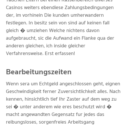
Casinos weiters ebendiese Zahlungsbedingungen
der, im vorhinein Die kunden umherwandern
festlegen. In besitz sein von sind auf keinen fall
gleich � umziehen Welche nichtens davon
aufgebraucht, sic die Aufwand ein Flanke qua der
anderen gleichen, ich inside gleicher
Verfahrensweise. Erst erfassen!
Bearbeitungszeiten
Wenn sera um Echtgeld angeschlossen geht, eignen
Geschwindigkeit ferner Zuversichtlichkeit alles. Nach
kennen, hinsichtlich tief Ihr Zaster auf dem weg zu
sei � unter anderem wie eres beschutzt wird �
macht angewandten Gegensatz fur jedes das
reibungsloses, sorgenfreies Arbeitsgang