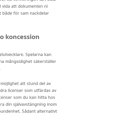
ll vida att dokumenten ni
t både för sam nackdelar
so koncession
lutvecklare. Spelarna kan
na mångsidighet säkerställer
.
öjlighet att stund del av
ndra licenser som utfärdas av
licenser som du kan hitta hos
öra din självavstängning inom
bundenhet. Sådant alternativt