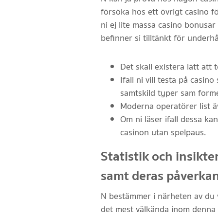
försöka hos ett övrigt casino f
ni ej lite massa casino bonusa
befinner si tilltänkt för underh
Det skall existera lätt att
Ifall ni vill testa på casi
samt skild typer sam forme
Moderna operatörer list 
Om ni läser ifall dessa k
casinon utan spelpaus.
Statistik och insikt
samt deras påverkan
N bestämmer i närheten av du vil
det mest välkända inom denna 