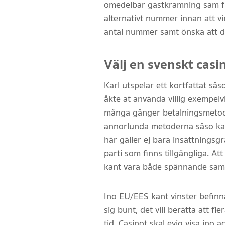
omedelbar gastkramning sam fun
alternativt nummer innan att vi
antal nummer samt önska att d
Välj en svenskt casi
Karl utspelar ett kortfattat s
åkte at använda villig exempelvi
många gånger betalningsmetode
annorlunda metoderna såso karl l
här gäller ej bara insättningsg
parti som finns tillgängliga. A
kant vara både spännande sam
Ino EU/EES kant vinster befinna
sig bunt, det vill berätta att f
tid. Casinot skal evig visa ino 