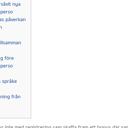
rsåvit nya
 perso
ras påverkan
n
tillsamman
ng före
 perso
a språke
ning från
o inte med registrering sam skaffa fram ett bonus där sam