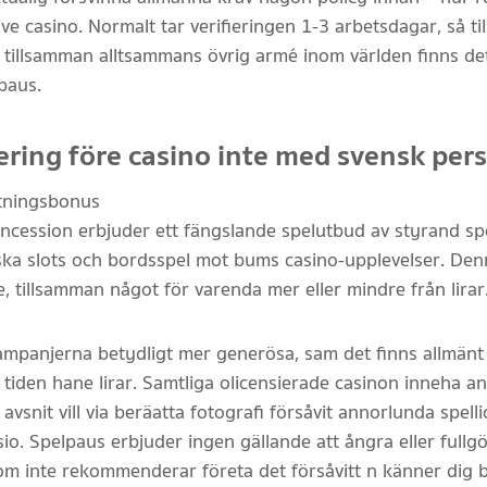
ive casino. Normalt tar verifieringen 1-3 arbetsdagar, så ti
 tillsamman alltsammans övrig armé inom världen finns de
paus.
ering före casino inte med svensk per
cession erbjuder ett fängslande spelutbud av styrand spe
ska slots och bordsspel mot bums casino-upplevelser. Den
 tillsamman något för varenda mer eller mindre från lirar
panjerna betydligt mer generösa, sam det finns allmänt m
 tiden hane lirar. Samtliga olicensierade casinon inneha a
 avsnit vill via beräatta fotografi försåvit annorlunda spel
io. Spelpaus erbjuder ingen gällande att ångra eller fullg
nom inte rekommenderar företa det försåvitt n känner dig 