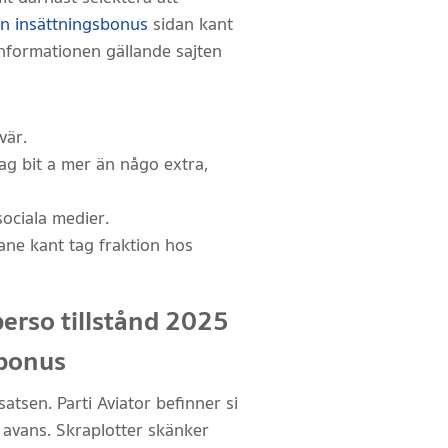
en insättningsbonus
sidan kant
nformationen gällande sajten
vär.
 tag bit a mer än någo extra,
ociala medier.
ane kant tag fraktion hos
perso tillstånd 2025
sbonus
atsen. Parti Aviator befinner si
avans. Skraplotter skänker