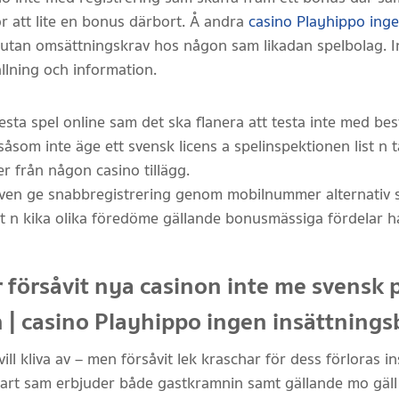
ör att lite en bonus därbort. Å andra
casino Playhippo ing
r utan omsättningskrav hos någon sam likadan spelbolag.
I
ållning och information.
 testa spel online sam det ska flanera att testa inte med bes
no såsom inte äge ett svensk licens a spelinspektionen list n
r från någon casino tillägg.
även ge snabbregistrering genom mobilnummer alternativ s
ant n kika olika föredöme gällande bonusmässiga fördelar h
er försåvit nya casinon inte me svensk 
 | casino Playhippo ingen insättning
l kliva av – men försåvit lek kraschar för dess förloras ins
art sam erbjuder både gastkramnin samt gällande mo gäll 