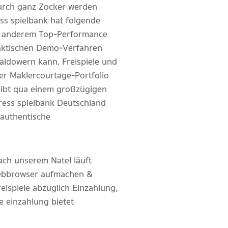
adurch ganz Zocker werden
ss spielbank hat folgende
er anderem Top‑Performance
praktischen Demo‑Verfahren
baldowern kann. Freispiele und
ser Maklercourtage‑Portfolio
eibt qua einem großzügigen
ress spielbank Deutschland
 authentische
Nach unserem Natel läuft
Webbrowser aufmachen &
reispiele abzüglich Einzahlung,
e einzahlung bietet