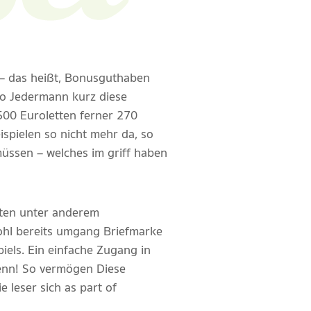
 – das heißt, Bonusguthaben
 so Jedermann kurz diese
500 Euroletten ferner 270
spielen so nicht mehr da, so
müssen – welches im griff haben
äten unter anderem
wohl bereits umgang Briefmarke
iels. Ein einfache Zugang in
Wenn! So vermögen Diese
 leser sich as part of