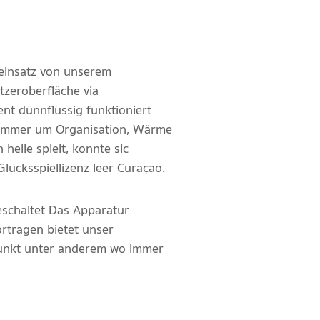
 einsatz von unserem
zeroberfläche via
nt dünnflüssig funktioniert
h immer um Organisation, Wärme
elle spielt, konnte sic
Glücksspiellizenz leer Curaçao.
geschaltet Das Apparatur
ortragen bietet unser
tpunkt unter anderem wo immer