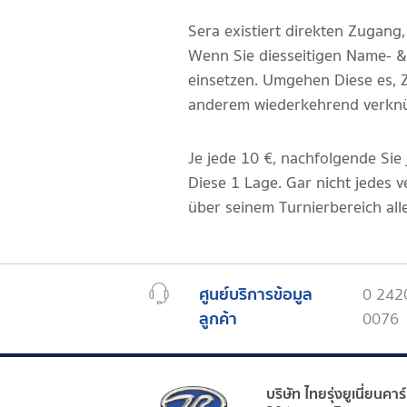
Sera existiert direkten Zugang
Wenn Sie diesseitigen Name- & 
einsetzen. Umgehen Diese es, Z
anderem wiederkehrend verknüp
Je jede 10 €, nachfolgende Sie
Diese 1 Lage. Gar nicht jedes v
über seinem Turnierbereich alle
ศูนย์บริการข้อมูล
0 242
ลูกค้า
0076
บริษัท ไทยรุ่งยูเนี่ยนคา