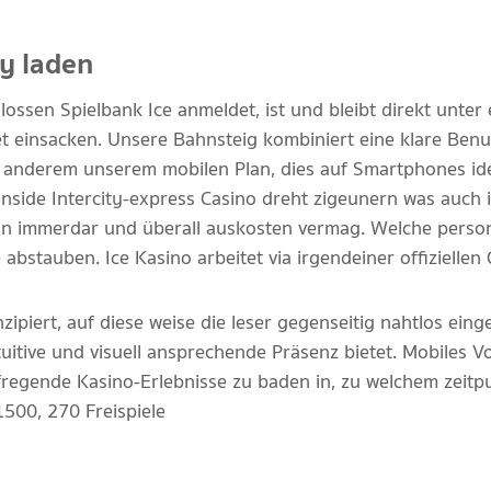
ay laden
ssen Spielbank Ice anmeldet, ist und bleibt direkt unter
einsacken. Unsere Bahnsteig kombiniert eine klare Benut
r anderem unserem mobilen Plan, dies auf Smartphones ide
Inside Intercity-express Casino dreht zigeunern was auc
an immerdar und überall auskosten vermag. Welche person h
bstauben. Ice Kasino arbeitet via irgendeiner offiziellen 
zipiert, auf diese weise die leser gegenseitig nahtlos ein
uitive und visuell ansprechende Präsenz bietet. Mobiles V
ufregende Kasino-Erlebnisse zu baden in, zu welchem zei
500, 270 Freispiele