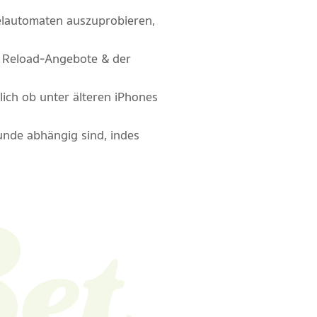
pielautomaten auszuprobieren,
, Reload‑Angebote & der
blich ob unter älteren iPhones
unde abhängig sind, indes