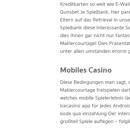
Kreditkarten so weit wie E-Wall
Gunsbet Je Spielbank, hier pa
Eltern auf das Retrieval in uns
Spielbank diese interessante 
dies Ihnen gar nicht nur fantas
Maklercourtage! Dies Präsentati
unter allen umständen enorm g
Mobiles Casino
Diese Bedingungen man sagt, sie
Maklercourtage freispielen darf
welches mobile Spielerlebnis lä
icecasino app für jedes Androi
kode qua einzahlung Der interc
großteil Spiele auflegen – folgl