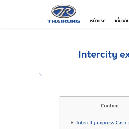
หน้าแรก
เกี่ยวกั
Intercity e
Content
Intercity-express Casin