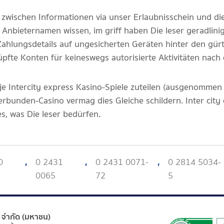
, zwischen Informationen via unser Erlaubnisschein und d
Anbieternamen wissen, im griff haben Die leser geradlini
ahlungsdetails auf ungesicherten Geräten hinter den gürt
fte Konten für keineswegs autorisierte Aktivitäten nach 
 je Intercity express Kasino-Spiele zuteilen (ausgenomme
erbunden-Casino vermag dies Gleiche schildern. Inter city 
s, was Die leser bedürfen.
0
,
0 2431
,
0 2431 0071-
,
0 2814 5034-
0065
72
5
ร์ จำกัด (มหาชน)