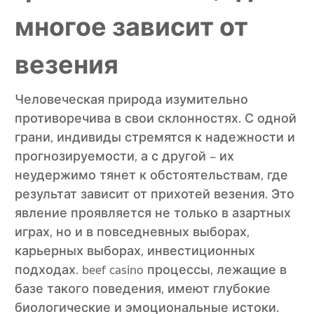
многое зависит от
везения
Человеческая природа изумительно
противоречива в свои склонностях. С одной
грани, индивиды стремятся к надежности и
прогнозируемости, а с другой – их
неудержимо тянет к обстоятельствам, где
результат зависит от прихотей везения. Это
явление проявляется не только в азартных
играх, но и в повседневных выборах,
карьерных выборах, инвестиционных
подходах. beef casino процессы, лежащие в
базе такого поведения, имеют глубокие
биологические и эмоциональные истоки.