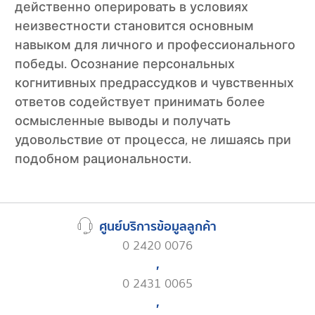
действенно оперировать в условиях
неизвестности становится основным
навыком для личного и профессионального
победы. Осознание персональных
когнитивных предрассудков и чувственных
ответов содействует принимать более
осмысленные выводы и получать
удовольствие от процесса, не лишаясь при
подобном рациональности.
ศูนย์บริการข้อมูลลูกค้า
0 2420 0076
,
0 2431 0065
,