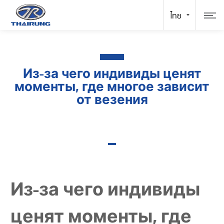
Из-за чего индивиды ценят
моменты, где многое зависит
от везения
Из-за чего индивиды
ценят моменты, где